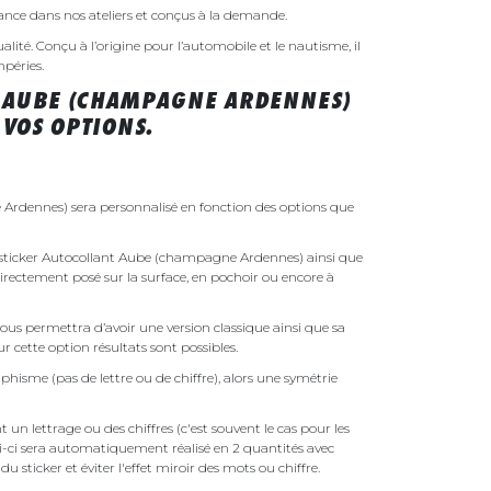
rance dans nos ateliers et conçus à la demande.
ualité. Conçu à l’origine pour l’automobile et le nautisme, il
mpéries.
T AUBE (CHAMPAGNE ARDENNES)
VOS OPTIONS.
Ardennes) sera personnalisé en fonction des options que
re sticker Autocollant Aube (champagne Ardennes) ainsi que
 directement posé sur la surface, en pochoir ou encore à
ous permettra d’avoir une version classique ainsi que sa
r cette option résultats sont possibles.
phisme (pas de lettre ou de chiffre), alors une symétrie
un lettrage ou des chiffres (c'est souvent le cas pour les
i-ci sera automatiquement réalisé en 2 quantités avec
é du sticker et éviter l'effet miroir des mots ou chiffre.