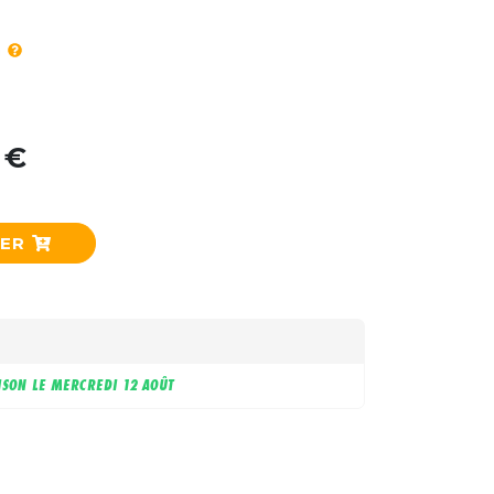
 €
IER
ISON LE
MERCREDI 12 AOÛT