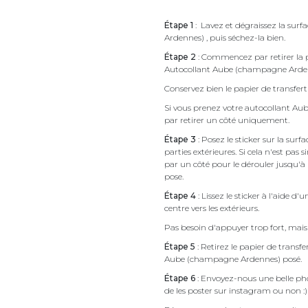
Étape 1
: Lavez et dégraissez la sur
Ardennes) , puis séchez-la bien.
Étape 2
: Commencez par retirer la p
Autocollant Aube (champagne Arde
Conservez bien le papier de transfert 
Si vous prenez votre autocollant 
par retirer un côté uniquement.
Étape 3
: Posez le sticker sur la sur
parties extérieures. Si cela n'est 
par un côté pour le dérouler jusqu'à l'
pose.
Étape 4
: Lissez le sticker à l'aide d'
centre vers les extérieurs.
Pas besoin d'appuyer trop fort, mais 
Étape 5
: Retirez le papier de transf
Aube (champagne Ardennes) posé.
Étape 6
: Envoyez-nous une belle pho
de les poster sur instagram ou non :)