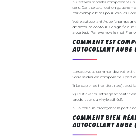
3) Certains modèles comprenant un g
sens. Dans ce cas, l'option gauche + 
par exemple le cas pour les ailes Ho
Votre autocollant Aube (champagne
de découpe contour. Ce signifie que l
ajourées). Par exemple le mot France v
COMMENT EST COMPO
AUTOCOLLANT AUBE 
Lorsque vous commandez votre stic
votre sticker est composé de 3 parties
1) Le papier de transfert (tep) : c'est
2) Le sticker ou lettrage adhésif : c'e
produit sur du vinyle adhésif.
3) La pellicule protégeant la partie a
COMMENT BIEN RÉAL
AUTOCOLLANT AUBE 