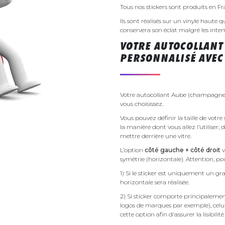
Tous nos stickers sont produits en F
Ils sont réalisés sur un vinyle haute q
conservera son éclat malgré les inte
VOTRE AUTOCOLLAN
PERSONNALISÉ AVEC 
Votre autocollant Aube (champagne 
vous choisissez.
Vous pouvez définir la taille de vot
la manière dont vous allez l’utiliser;
mettre derrière une vitre.
L’option
côté gauche + côté droit
v
symétrie (horizontale). Attention, pou
1) Si le sticker est uniquement un gra
horizontale sera réalisée.
2) Si sticker comporte principalement 
logos de marques par exemple), celu
cette option afin d'assurer la lisibilit