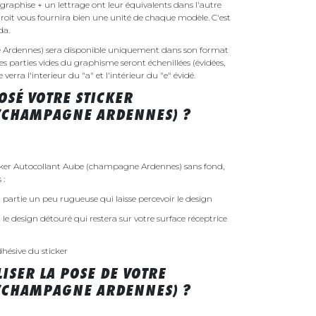
raphise + un lettrage ont leur équivalents dans l'autre
droit vous fournira bien une unité de chaque modèle. C'est
nda.
 Ardennes) sera disponible uniquement dans son format
es parties vides du graphisme seront échenillées (évidées,
erra l'interieur du "a" et l'intérieur du "e" évidé.
SÉ VOTRE STICKER
(CHAMPAGNE ARDENNES) ?
ker Autocollant Aube (champagne Ardennes) sans fond,
 :
 la partie un peu rugueuse qui laisse percevoir le design
st le design détouré qui restera sur votre surface réceptrice
dhésive du sticker
ISER LA POSE DE VOTRE
(CHAMPAGNE ARDENNES) ?