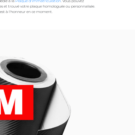
édié à la
Plaque d'immatriculation
. Vous pouvez
es et trouvé votre plaque homologuée ou personnalisée.
est à l'honneur en ce moment.