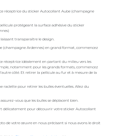
face réceptrice du sticker Autocollant Aube (champagne
ellicule protégeant la surface adhésive du sticker
nnes)
laissant transparaître le design.
Aube (champagne Ardennes) en grand format, commencez
face réceptrice idéalement en partant du milieu vers les
pas simple, notamment pour les grands formats, commencez
autre côté. Et retirer la pellicule au fur et à mesure de la
une raclette pour retirer les bulles éventuelles. Allez du
assurez-vous que les bulles se déplacent bien.
ert délicatement pour découvrir votre sticker Autocollant
to de votre œuvre en nous précisant si nous avons le droit