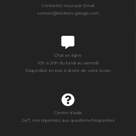
Contactez nous par Email
contact@stickers-garage.com
Chat en ligne
10h à 20h du lundi au samedi
Disponible en bas à droite de votre écran
Centre d'aide
24/7, nos réponses aux questions fréquentes