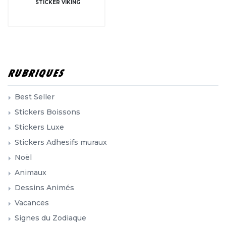
Dessins Animés
Vacances
Signes du Zodiaque
Sport
Sexy et Playboy
Silhouette de Pays
Chasse et Peche
Diables et démons
Stickers Divers
Dessins moto
Humours
Indiens - Pirates
Musique
Extra-terrestre
Personnages