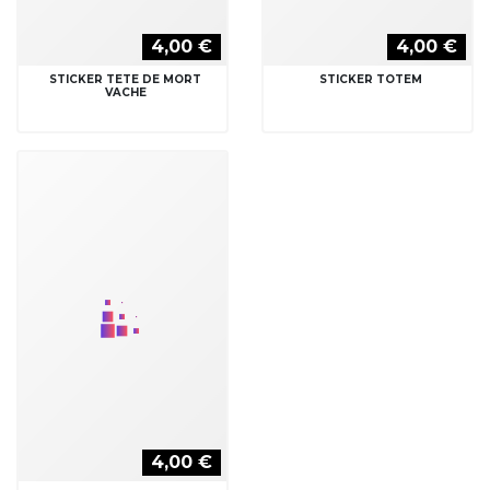
4,00 €
STICKER VIKING
RUBRIQUES
Best Seller
Stickers Boissons
Stickers Luxe
Stickers Adhesifs muraux
Noël
Animaux