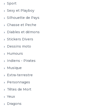
Têtes de Mort
Yeux
Dragons
Fleurs
Halloween
Autocollants
Drapeaux
Smileys
Football
Enfants
Kits
Signalétique
Prénoms chinois
Bébé à bord
Autocollants têtes de mort mexicaines