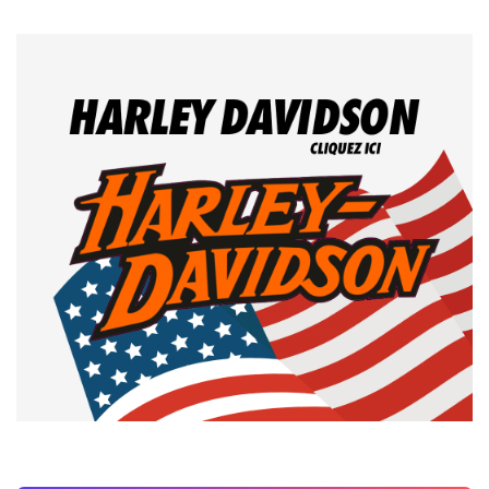
NOS GARANTIES
QUALITÉ PROFESSIONNELLE
CONSEILS D'EXPERTS
PAIEMENT SÉCURISÉ
PRIX LES PLUS BAS
EXPÉDIÉ DEPUIS DIJON (21)
PARTENAIRES