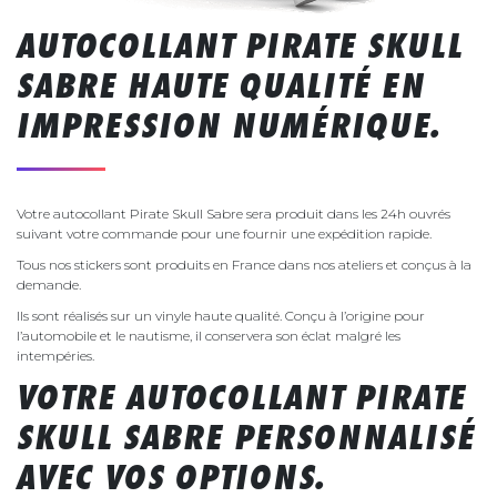
AUTOCOLLANT PIRATE SKULL
SABRE HAUTE QUALITÉ EN
IMPRESSION NUMÉRIQUE.
Votre autocollant Pirate Skull Sabre sera produit dans les 24h ouvrés
suivant votre commande pour une fournir une expédition rapide.
Tous nos stickers sont produits en France dans nos ateliers et conçus à la
demande.
Ils sont réalisés sur un vinyle haute qualité. Conçu à l’origine pour
l’automobile et le nautisme, il conservera son éclat malgré les
intempéries.
VOTRE AUTOCOLLANT PIRATE
SKULL SABRE PERSONNALISÉ
AVEC VOS OPTIONS.