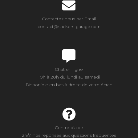
Contactez nous par Email
contact@stickers-garage.com
Chat en ligne
10h à 20h du lundi au samedi
Disponible en bas à droite de votre écran
Centre d'aide
24/7, nos réponses aux questions fréquentes