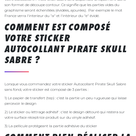
son format de découpe contour. Ce signifie que les parties vides du
graphisme seront échenillées (évidées, ajourées). Par exemple le mot
France verra l'interieur du "a" et l'intérieur du "e" évidé.
COMMENT EST COMPOSÉ
VOTRE STICKER
AUTOCOLLANT PIRATE SKULL
SABRE ?
Lorsque vous commandez votre sticker Autocollant Pirate Skull Sabre
sans fond, votre sticker est composé de 3 parties :
1) Le papier de transfert (tep) : c'est la partie un peu rugueuse qui laisse
percevoir le design
2) Le sticker ou lettrage adhésif : c'est le design détouré qui restera sur
votre surface réceptrice produit sur du vinyle adhésif.
3) La pellicule protégeant la partie adhésive du sticker