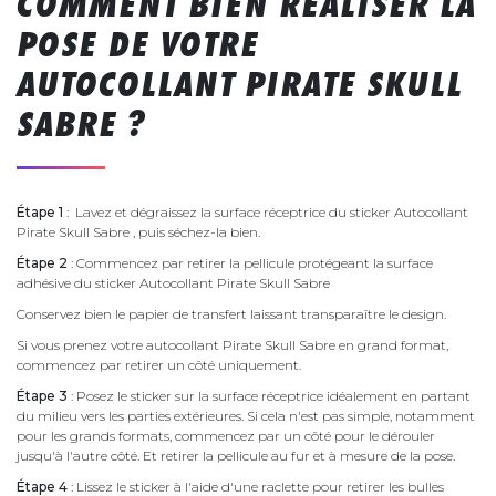
COMMENT BIEN RÉALISER LA
POSE DE VOTRE
AUTOCOLLANT PIRATE SKULL
SABRE ?
Étape 1
: Lavez et dégraissez la surface réceptrice du sticker Autocollant
Pirate Skull Sabre , puis séchez-la bien.
Étape 2
: Commencez par retirer la pellicule protégeant la surface
adhésive du sticker Autocollant Pirate Skull Sabre
Conservez bien le papier de transfert laissant transparaître le design.
Si vous prenez votre autocollant Pirate Skull Sabre en grand format,
commencez par retirer un côté uniquement.
Étape 3
: Posez le sticker sur la surface réceptrice idéalement en partant
du milieu vers les parties extérieures. Si cela n'est pas simple, notamment
pour les grands formats, commencez par un côté pour le dérouler
jusqu'à l'autre côté. Et retirer la pellicule au fur et à mesure de la pose.
Étape 4
: Lissez le sticker à l'aide d'une raclette pour retirer les bulles