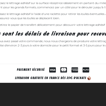
osez le lettrage adhésif sur la surface réceptrice idéalement en partant du milieu 
pour les grands formats, commencez par un côté pour le dérouler jusqu'à l'autr
issez le lettrage adhésif à l'aide d'une raclette pour retirer les bulles éventuelles
assurez-vous que les bulles se déplacent bien.
etirez le papier de transfert délicatement pour découvrir votre lettrage adhésif 
 sont les délais de livraison pour recev
us avez passé votre commande, nous nous chargeons de produire votre lettrage
lai d’environ 2-3 jours à votre domicile pour le petit format et 3-5 jours pour l
PAIEMENT SÉCURISÉ
€
LIVRAISON GRATUITE EN FRANCE DÈS 35
D'ACHATS