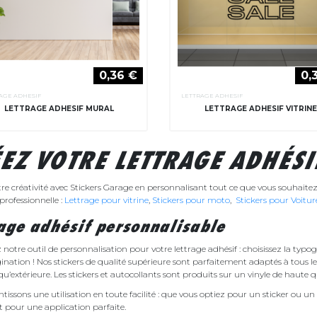
0,36 €
0,
AGE ADHESIF
LETTRAGE ADHESIF
LETTRAGE ADHESIF MURAL
LETTRAGE ADHESIF VITRIN
EZ VOTRE
LETTRAGE ADHÉSI
re créativité avec Stickers Garage en personnalisant tout ce que vous souhaitez a
professionnelle :
Lettrage pour
vitrine
,
Stickers pour
moto
,
Stickers pour Voitur
age adhésif personnalisable
notre outil de personnalisation pour votre lettrage adhésif : choisissez la typograp
ination ! Nos stickers de qualité supérieure sont parfaitement adaptés à tous les
qu’extérieure. Les stickers et autocollants sont produits sur un vinyle de haute q
tissons une utilisation en toute facilité : que vous optiez pour un sticker ou 
t pour une application parfaite.