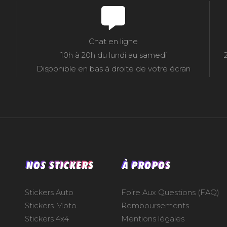
Chat en ligne
10h à 20h du lundi au samedi
Disponible en bas à droite de votre écran
NOS STICKERS
À PROPOS
Stickers Auto
Foire Aux Questions (FAQ)
Stickers Moto
Remboursements
Stickers 4x4
Mentions légales