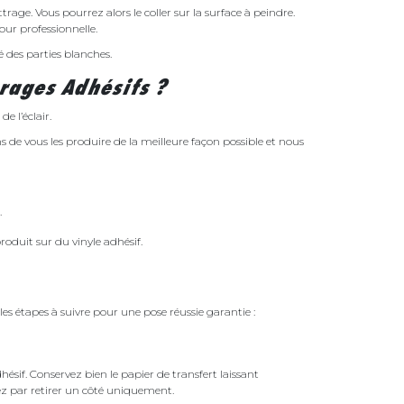
rage. Vous pourrez alors le coller sur la surface à peindre.
ur professionnelle.
 des parties blanches.
rages Adhésifs ?
e l’éclair.
de vous les produire de la meilleure façon possible et nous
.
produit sur du vinyle adhésif.
 les étapes à suivre pour une pose réussie garantie :
ésif. Conservez bien le papier de transfert laissant
ez par retirer un côté uniquement.