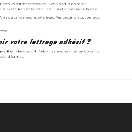
vers les parties extérieures. Si cela n'est pas simple,
e côté. Retirez la pellicule au fur et à mesure de la pose.
. Allez du centre vers les extérieurs. Pas besoin d'appuyer trop
posé.
oir votre lettrage adhésif ?
 adhésif dans les 24h. Celui-ci sera acheminé par Colissimo
e grand format.