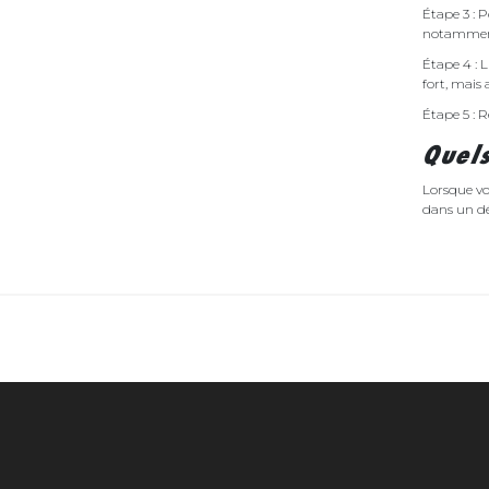
Étape 3 : P
notamment 
Étape 4 : L
fort, mais 
Étape 5 : R
Quels
Lorsque vo
dans un dé