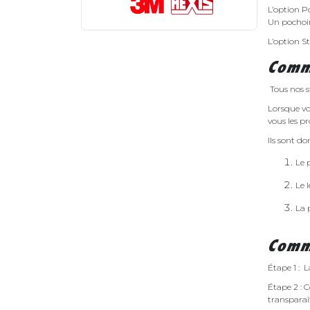
L’option Po
Un pochoir
L’option S
Comme
Tous nos s
Lorsque vo
vous les pr
Ils sont d
Le 
Le 
La 
Comme
Étape 1 : L
Étape 2 : 
transparaî