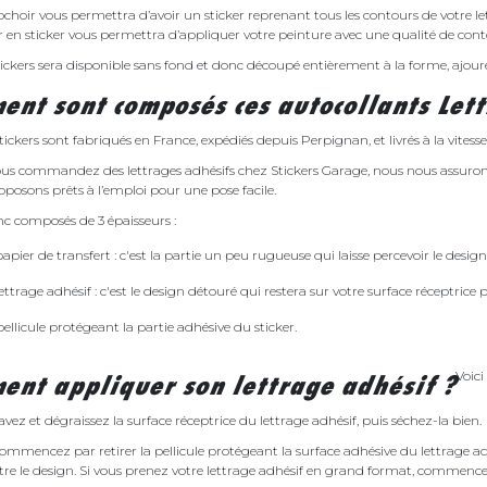
choir vous permettra d’avoir un sticker reprenant tous les contours de votre lett
 en sticker vous permettra d’appliquer votre peinture avec une qualité de conto
tickers sera disponible sans fond et donc découpé entièrement à la forme, ajouré
nt sont composés ces autocollants Lett
tickers sont fabriqués en France, expédiés depuis Perpignan, et livrés à la vitesse d
us commandez des lettrages adhésifs chez Stickers Garage, nous nous assurons 
oposons prêts à l’emploi pour une pose facile.
onc composés de 3 épaisseurs :
papier de transfert : c'est la partie un peu rugueuse qui laisse percevoir le design
lettrage adhésif : c'est le design détouré qui restera sur votre surface réceptrice 
pellicule protégeant la partie adhésive du sticker.
Voici
nt appliquer son lettrage adhésif ?
avez et dégraissez la surface réceptrice du lettrage adhésif, puis séchez-la bien.
Commencez par retirer la pellicule protégeant la surface adhésive du lettrage adh
tre le design. Si vous prenez votre lettrage adhésif en grand format, commenc