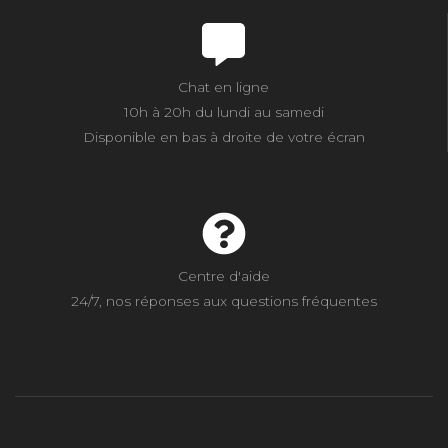
Chat en ligne
10h à 20h du lundi au samedi
Disponible en bas à droite de votre écran
Centre d'aide
24/7, nos réponses aux questions fréquentes