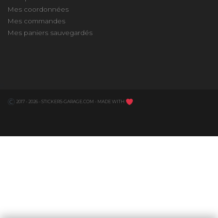
Mes coordonnées
Mes commandes
Mes paniers sauvegardés
e
2017 - 2026 - STICKERS-GARAGE.COM - MADE WITH