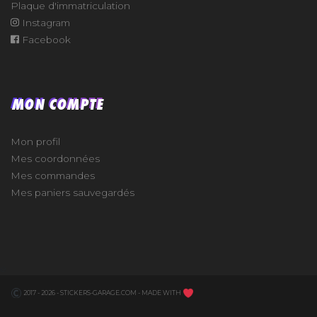
Plaque d'immatriculation
Instagram
Facebook
MON COMPTE
Mon profil
Mes coordonnées
Mes commandes
Mes paniers sauvegardés
e
2017 - 2026 - STICKERS-GARAGE.COM - MADE WITH