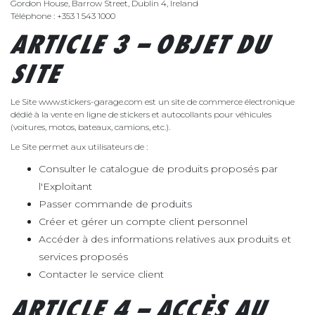
Gordon House, Barrow Street, Dublin 4, Ireland
Téléphone : +353 1 543 1000
ARTICLE 3 – OBJET DU
SITE
Le Site www.stickers-garage.com est un site de commerce électronique
dédié à la vente en ligne de stickers et autocollants pour véhicules
(voitures, motos, bateaux, camions, etc.).
Le Site permet aux utilisateurs de :
Consulter le catalogue de produits proposés par
l'Exploitant
Passer commande de produits
Créer et gérer un compte client personnel
Accéder à des informations relatives aux produits et
services proposés
Contacter le service client
ARTICLE 4 – ACCÈS AU