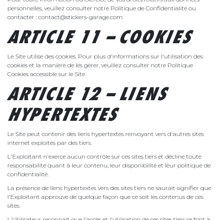
personnelles, veuillez consulter notre Politique de Confidentialité ou
contacter : contact@stickers-garage.com
ARTICLE 11 – COOKIES
Le Site utilise des cookies. Pour plus d'informations sur l'utilisation des
cookies et la manière de les gérer, veuillez consulter notre Politique
Cookies accessible sur le Site.
ARTICLE 12 – LIENS
HYPERTEXTES
Le Site peut contenir des liens hypertextes renvoyant vers d'autres sites
internet exploités par des tiers.
L'Exploitant n'exerce aucun contrôle sur ces sites tiers et décline toute
responsabilité quant à leur contenu, leur disponibilité et leur politique de
confidentialité.
La présence de liens hypertextes vers des sites tiers ne saurait signifier que
l'Exploitant approuve de quelque façon que ce soit les contenus de ces
sites.
L'Utilisateur reconnaît que l'accès et l'utilisation de ces sites tiers se font à