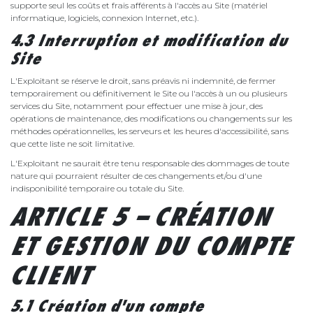
supporte seul les coûts et frais afférents à l'accès au Site (matériel
informatique, logiciels, connexion Internet, etc.).
4.3 Interruption et modification du
Site
L'Exploitant se réserve le droit, sans préavis ni indemnité, de fermer
temporairement ou définitivement le Site ou l'accès à un ou plusieurs
services du Site, notamment pour effectuer une mise à jour, des
opérations de maintenance, des modifications ou changements sur les
méthodes opérationnelles, les serveurs et les heures d'accessibilité, sans
que cette liste ne soit limitative.
L'Exploitant ne saurait être tenu responsable des dommages de toute
nature qui pourraient résulter de ces changements et/ou d'une
indisponibilité temporaire ou totale du Site.
ARTICLE 5 – CRÉATION
ET GESTION DU COMPTE
CLIENT
5.1 Création d'un compte