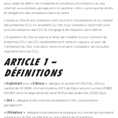
pour objet de définir les modalités et conditions d'utilisation du site
internet www.stickers-garage.com (ci-après le « Site »), ainsi que les droits
et obligations des utilisateurs dans ce cadre.
L'accès au Site et son utilisation sont soumis à l'acceptation et au respect
des présentes CGU. En accédant au Site, tout utilisateur reconnaît avoir
pris connaissance des CGU et s'engage à les respecter sans réserve.
L'Exploitant du Site se réserve le droit de modifier à tout moment les
présentes CGU. Les CGU applicables sont celles en vigueur au jour de
l'utilisation du Site. Il est donc recommandé à l'utilisateur de consulter
régulièrement ces CGU.
ARTICLE 1 –
DÉFINITIONS
« Exploitant »
ou
« Éditeur »
: désigne la société AV DIGITAL, SAS au
capital de 20 000€, immatriculée au RCS de Dijon sous le numéro B 883
574 857, dont le siège social est situé 19 Rue des Ardennes, 21000 Dijon.
« Site »
: désigne le site internet accessible à l'URL www.stickers-
garage.com
« Utilisateur »
: désigne toute personne physique ou morale qui accède et
navigue sur le Site, qu'elle soit ou non cliente de l'Exploitant.