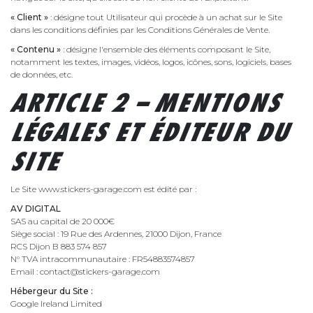
« Client »
: désigne tout Utilisateur qui procède à un achat sur le Site
dans les conditions définies par les Conditions Générales de Vente.
« Contenu »
: désigne l'ensemble des éléments composant le Site,
notamment les textes, images, vidéos, logos, icônes, sons, logiciels, bases
de données, etc.
ARTICLE 2 – MENTIONS
LÉGALES ET ÉDITEUR DU
SITE
Le Site www.stickers-garage.com est édité par :
AV DIGITAL
SAS au capital de 20 000€
Siège social : 19 Rue des Ardennes, 21000 Dijon, France
RCS Dijon B 883 574 857
N° TVA intracommunautaire : FR54883574857
Email : contact@stickers-garage.com
Hébergeur du Site :
Google Ireland Limited