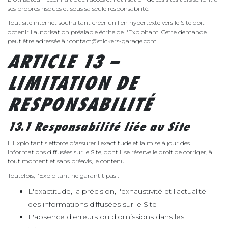
ses propres risques et sous sa seule responsabilité.
Tout site internet souhaitant créer un lien hypertexte vers le Site doit
obtenir l'autorisation préalable écrite de l'Exploitant. Cette demande
peut être adressée à : contact@stickers-garage.com
ARTICLE 13 –
LIMITATION DE
RESPONSABILITÉ
13.1 Responsabilité liée au Site
L'Exploitant s'efforce d'assurer l'exactitude et la mise à jour des
informations diffusées sur le Site, dont il se réserve le droit de corriger, à
tout moment et sans préavis, le contenu.
Toutefois, l'Exploitant ne garantit pas :
L'exactitude, la précision, l'exhaustivité et l'actualité
des informations diffusées sur le Site
L'absence d'erreurs ou d'omissions dans les