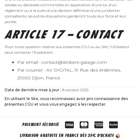
valides ou déclarées comme telles en application d'une loi, d'un
règlement ou à la suite d'une décision définitive d'une juridiction
compétente, les autres stipulations garderont toute leur force et leur
portée.
ARTICLE 17 – CONTACT
Pour toute question relative aux présentes CGU ou au Site, l'Utilisateur
peut contacter l'Exploitant :
Par email : contact@stickers-garage.com
Par courrier : AV DIGITAL, 19 Rue des Ardennes,
21000 Dijon, France
Date de dernière mise à jour :
8 octobre 2025
En utilisant le Site, vous reconnaissez avoir pris connaissance des
présentes CGU et vous vous engagez à les respecter.
PAIEMENT SÉCURISÉ
€
LIVRAISON GRATUITE EN FRANCE DÈS 35
D'ACHATS