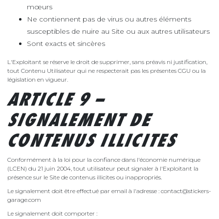
mœurs
Ne contiennent pas de virus ou autres éléments
susceptibles de nuire au Site ou aux autres utilisateurs
Sont exacts et sincères
L'Exploitant se réserve le droit de supprimer, sans préavis ni justification,
tout Contenu Utilisateur qui ne respecterait pas les présentes CGU ou la
législation en vigueur.
ARTICLE 9 –
SIGNALEMENT DE
CONTENUS ILLICITES
Conformément à la loi pour la confiance dans l'économie numérique
(LCEN) du 21 juin 2004, tout utilisateur peut signaler à l'Exploitant la
présence sur le Site de contenus illicites ou inappropriés.
Le signalement doit être effectué par email à l'adresse : contact@stickers-
garage.com
Le signalement doit comporter :