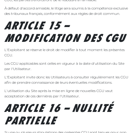
À défaut d'accord amiable, le litige sera soumis à la compétence exclusive
des tribunaux français, conformément aux règles de droit commun.
ARTICLE 15 –
MODIFICATION DES CGU
L'Exploitant se réserve le droit de modifier à tout moment les présentes
CGU.
Les CGU applicables sont celles en vigueur à la date d'utilisation du Site
par l'Utilisateur.
L'Exploitant invite donc les Utilisateurs à consulter régulièrement les CGU
afin de prendre connaissance de leurs éventuelles modifications.
L'utilisation du Site après la mise en ligne de nouvelles CGU vaut
acceptation de ces dernières par l'Utilisateur.
ARTICLE 16 – NULLITÉ
PARTIELLE
Si une ou plusieurs stipulations des présentes CGU sont tenues pour non