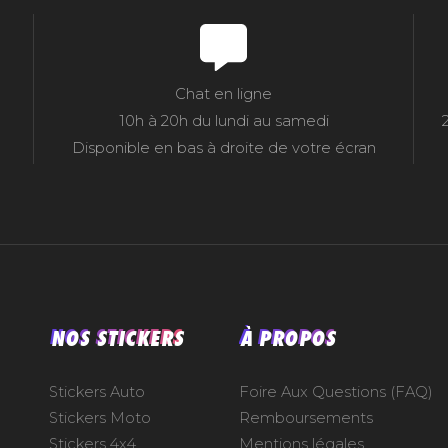
Chat en ligne
10h à 20h du lundi au samedi
Disponible en bas à droite de votre écran
NOS STICKERS
À PROPOS
Stickers Auto
Foire Aux Questions (FAQ)
Stickers Moto
Remboursements
Stickers 4x4
Mentions légales