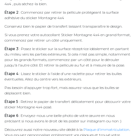
4x4 , puis séchez-la bien.
Étape 2
: Commencez par retirer la pellicule protégeant la surface
adhésive du sticker Montagne 4x4
Conservez bien le papier de transfert laissant transparaître le design.
Si vous prenez votre autocollant Sticker Montagne 4x4 en grand format,
commencez par retirer un côté uniquement.
Étape 3
: Posez le sticker sur la surface réceptrice idéalement en partant
du milieu vers les parties extérieures. Si cela n'est pas simple, notamment
pour les grands formats, commencez par un côté pour le dérouler
jusqu'à l'autre côté. Et retirer la pellicule au fur et à mesure de la pose.
Étape 4
: Lissez le sticker à l'aide d'une raclette pour retirer les bulles
éventuelles. Allez du centre vers les extérieurs.
Pas besoin d'appuyer trop fort, mais assurez-vous que les bulles se
déplacent bien.
Étape 5
: Retirez le papier de transfert délicatement pour découvrir votre
sticker Montagne 4x4 posé.
Étape 6
: Envoyez-nous une belle photo de votre œuvre en nous
précisant si nous avons le droit de les poster sur instagram ou non :)
Découvrez aussi notre nouveau site dédié à la
Plaque d'immatriculation
.
Vous pouvez personnaliser entièrement vos plaques et trouvé votre