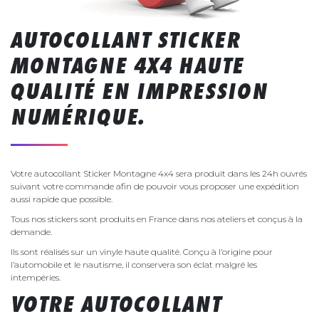
AUTOCOLLANT STICKER
MONTAGNE 4X4 HAUTE
QUALITÉ EN IMPRESSION
NUMÉRIQUE.
Votre autocollant Sticker Montagne 4x4 sera produit dans les 24h ouvrés
suivant votre commande afin de pouvoir vous proposer une expédition
aussi rapide que possible.
Tous nos stickers sont produits en France dans nos ateliers et conçus à la
demande.
Ils sont réalisés sur un vinyle haute qualité. Conçu à l’origine pour
l’automobile et le nautisme, il conservera son éclat malgré les
intempéries.
VOTRE AUTOCOLLANT