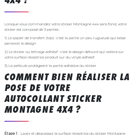
Lorsque vous commandez votre sticker Montagne 4x4 sans fond, votre
sticker est composé de 3 parties :
1) Le papier de transfert (tep) : c'est la partie un peu rugueuse qui laisse
percevoir le design
2) Le sticker ou lettrage adhésif : c'est le design détouré qui restera sur
votre surface réceptrice produit sur du vinyle adhésif.
3) La pellicule protégeant la partie adhésive du sticker
COMMENT BIEN RÉALISER LA
POSE DE VOTRE
AUTOCOLLANT STICKER
MONTAGNE 4X4 ?
Étape 1
: Lavez et dégraissez la surface réceptrice du sticker Montagne