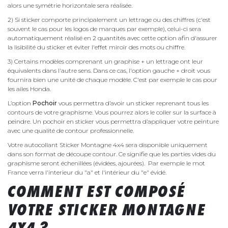
alors une symétrie horizontale sera réalisée.
2) Si sticker comporte principalement un lettrage ou des chiffres (c'est
souvent le cas pour les logos de marques par exemple), celui-ci sera
automatiquement réalisé en 2 quantités avec cette option afin d'assurer
la lisibilité du sticker et éviter l'effet miroir des mots ou chiffre.
3) Certains modèles comprenant un graphise + un lettrage ont leur
équivalents dans l'autre sens. Dans ce cas, l'option gauche + droit vous
fournira bien une unité de chaque modèle. C'est par exemple le cas pour
les ailes Honda.
L’option
Pochoir
vous permettra d’avoir un sticker reprenant tous les
contours de votre graphisme. Vous pourrez alors le coller sur la surface à
peindre. Un pochoir en sticker vous permettra d’appliquer votre peinture
avec une qualité de contour professionnelle.
Votre autocollant Sticker Montagne 4x4 sera disponible uniquement
dans son format de découpe contour. Ce signifie que les parties vides du
graphisme seront échenillées (évidées, ajourées). Par exemple le mot
France verra l'interieur du "a" et l'intérieur du "e" évidé.
COMMENT EST COMPOSÉ
VOTRE STICKER MONTAGNE
4X4 ?