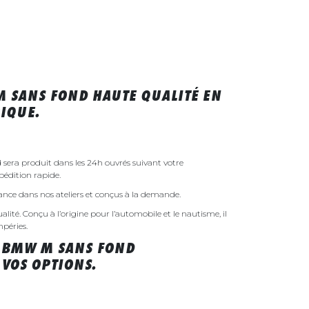
 SANS FOND HAUTE QUALITÉ EN
IQUE.
era produit dans les 24h ouvrés suivant votre
édition rapide.
rance dans nos ateliers et conçus à la demande.
ualité. Conçu à l’origine pour l’automobile et le nautisme, il
mpéries.
 BMW M SANS FOND
VOS OPTIONS.