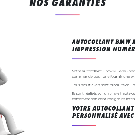
NOS GARANTIES
AUTOCOLLANT BMW M
IMPRESSION NUMÉR
Votre autocollant Bmw M Sans Fond s
commande pour une fournir une exp
Tous nos stickers sont produits en F
Ils sont réalisés sur un vinyle haute q
conservera son éclat malgré les inte
VOTRE AUTOCOLLANT
PERSONNALISÉ AVEC 