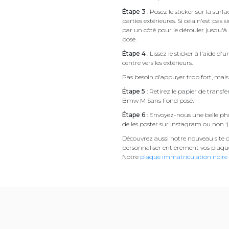
Étape 3
: Posez le sticker sur la sur
parties extérieures. Si cela n'est 
par un côté pour le dérouler jusqu'à l'
pose.
Étape 4
: Lissez le sticker à l'aide d'
centre vers les extérieurs.
Pas besoin d'appuyer trop fort, mais 
Étape 5
: Retirez le papier de transf
Bmw M Sans Fond posé.
Étape 6
: Envoyez-nous une belle pho
de les poster sur instagram ou non :)
Découvrez aussi notre nouveau site d
personnaliser entièrement vos plaqu
Notre
plaque immatriculation noire