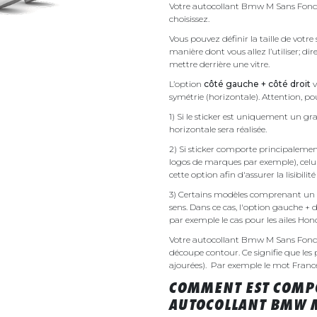
Votre autocollant Bmw M Sans Fond s
choisissez.
Vous pouvez définir la taille de vot
manière dont vous allez l’utiliser; d
mettre derrière une vitre.
L’option
côté gauche + côté droit
v
symétrie (horizontale). Attention, pou
1) Si le sticker est uniquement un gra
horizontale sera réalisée.
2) Si sticker comporte principalement 
logos de marques par exemple), celu
cette option afin d'assurer la lisibilit
3) Certains modèles comprenant un g
sens. Dans ce cas, l'option gauche + 
par exemple le cas pour les ailes Ho
Votre autocollant Bmw M Sans Fond
découpe contour. Ce signifie que les 
ajourées). Par exemple le mot France v
COMMENT EST COMPO
AUTOCOLLANT BMW M