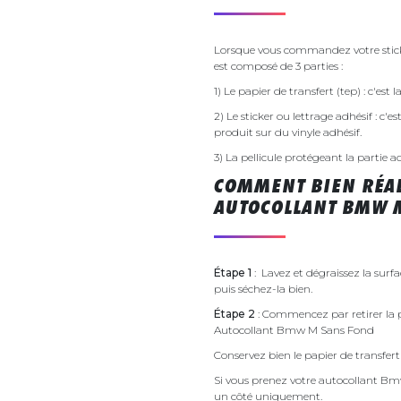
Lorsque vous commandez votre stick
est composé de 3 parties :
1) Le papier de transfert (tep) : c'est
2) Le sticker ou lettrage adhésif : c'e
produit sur du vinyle adhésif.
3) La pellicule protégeant la partie a
COMMENT BIEN RÉAL
AUTOCOLLANT BMW M
Étape 1
: Lavez et dégraissez la surf
puis séchez-la bien.
Étape 2
: Commencez par retirer la p
Autocollant Bmw M Sans Fond
Conservez bien le papier de transfert 
Si vous prenez votre autocollant B
un côté uniquement.