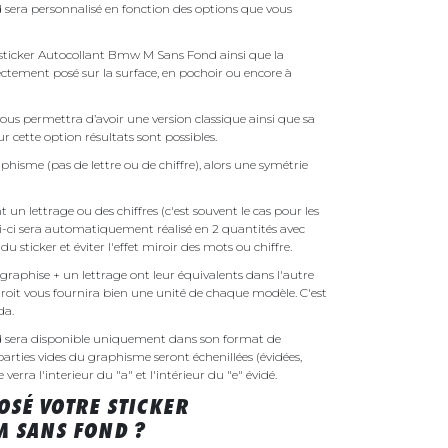
era personnalisé en fonction des options que vous
re sticker Autocollant Bmw M Sans Fond ainsi que la
irectement posé sur la surface, en pochoir ou encore à
ous permettra d’avoir une version classique ainsi que sa
r cette option résultats sont possibles.
phisme (pas de lettre ou de chiffre), alors une symétrie
un lettrage ou des chiffres (c'est souvent le cas pour les
i-ci sera automatiquement réalisé en 2 quantités avec
é du sticker et éviter l'effet miroir des mots ou chiffre.
raphise + un lettrage ont leur équivalents dans l'autre
droit vous fournira bien une unité de chaque modèle. C'est
nda.
 sera disponible uniquement dans son format de
parties vides du graphisme seront échenillées (évidées,
erra l'interieur du "a" et l'intérieur du "e" évidé.
SÉ VOTRE STICKER
 SANS FOND ?