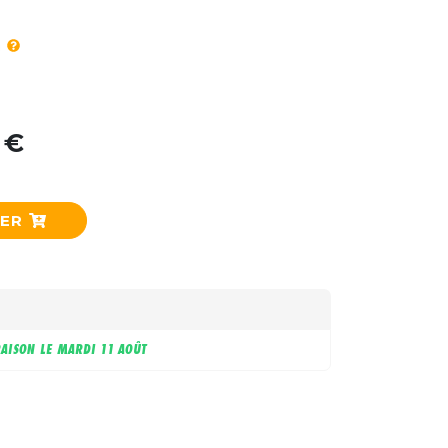
 €
IER
RAISON LE
MARDI 11 AOÛT