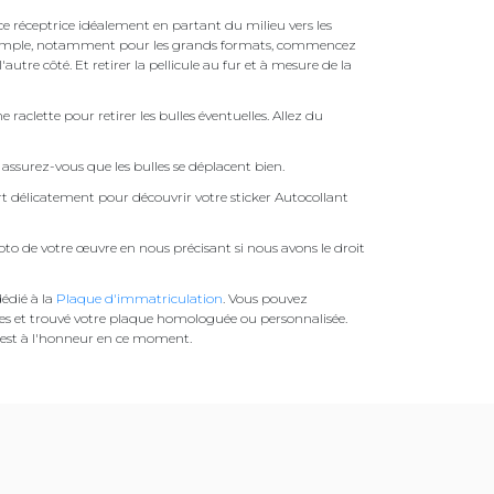
face réceptrice idéalement en partant du milieu vers les
pas simple, notamment pour les grands formats, commencez
autre côté. Et retirer la pellicule au fur et à mesure de la
une raclette pour retirer les bulles éventuelles. Allez du
assurez-vous que les bulles se déplacent bien.
ert délicatement pour découvrir votre sticker Autocollant
to de votre œuvre en nous précisant si nous avons le droit
édié à la
Plaque d'immatriculation
. Vous pouvez
es et trouvé votre plaque homologuée ou personnalisée.
est à l'honneur en ce moment.