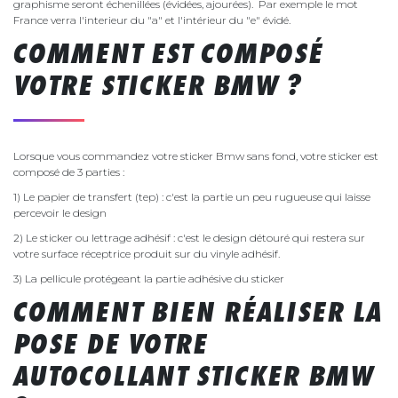
graphisme seront échenillées (évidées, ajourées). Par exemple le mot
France verra l'interieur du "a" et l'intérieur du "e" évidé.
COMMENT EST COMPOSÉ
VOTRE STICKER BMW ?
Lorsque vous commandez votre sticker Bmw sans fond, votre sticker est
composé de 3 parties :
1) Le papier de transfert (tep) : c'est la partie un peu rugueuse qui laisse
percevoir le design
2) Le sticker ou lettrage adhésif : c'est le design détouré qui restera sur
votre surface réceptrice produit sur du vinyle adhésif.
3) La pellicule protégeant la partie adhésive du sticker
COMMENT BIEN RÉALISER LA
POSE DE VOTRE
AUTOCOLLANT STICKER BMW