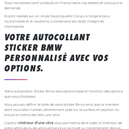
Tous nos stickers sont produits en France dans nos ateliers et conçus à la
demande.
Ils sont réalisés sur un vinyle haute qualité. Conçu à l’origine pour
l’automobile et le nautisme, il conservera son éclat malgré les
intempéries.
VOTRE AUTOCOLLANT
STICKER BMW
PERSONNALISÉ AVEC VOS
OPTIONS.
Votre autocollant Sticker Bmw sera personnalisé en fonction des options
que vous choisissez.
Vous pouvez définir la taille de votre sticker Bmw ainsi que la manière
dont vous allez l’utiliser; directement posé sur la surface, en pochoir ou
encore à mettre derrière une vitre.
L’option
intérieur d’une vitre
vous permettra de le coller à l’intérieur de
votre véhicule ou de votre vitrine pour qu’il soit vu correctement depuis