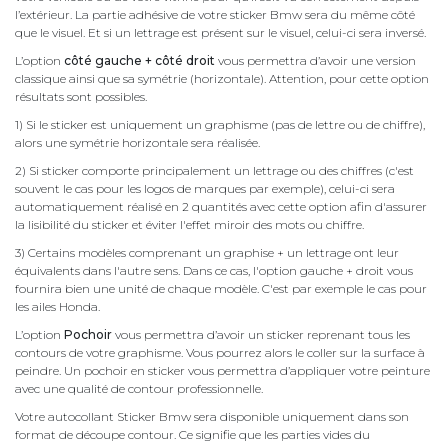
l’extérieur. La partie adhésive de votre sticker Bmw sera du même côté
que le visuel. Et si un lettrage est présent sur le visuel, celui-ci sera inversé.
L’option
côté gauche + côté droit
vous permettra d’avoir une version
classique ainsi que sa symétrie (horizontale). Attention, pour cette option
résultats sont possibles.
1) Si le sticker est uniquement un graphisme (pas de lettre ou de chiffre),
alors une symétrie horizontale sera réalisée.
2) Si sticker comporte principalement un lettrage ou des chiffres (c'est
souvent le cas pour les logos de marques par exemple), celui-ci sera
automatiquement réalisé en 2 quantités avec cette option afin d'assurer
la lisibilité du sticker et éviter l'effet miroir des mots ou chiffre.
3) Certains modèles comprenant un graphise + un lettrage ont leur
équivalents dans l'autre sens. Dans ce cas, l'option gauche + droit vous
fournira bien une unité de chaque modèle. C'est par exemple le cas pour
les ailes Honda.
L’option
Pochoir
vous permettra d’avoir un sticker reprenant tous les
contours de votre graphisme. Vous pourrez alors le coller sur la surface à
peindre. Un pochoir en sticker vous permettra d’appliquer votre peinture
avec une qualité de contour professionnelle.
Votre autocollant Sticker Bmw sera disponible uniquement dans son
format de découpe contour. Ce signifie que les parties vides du