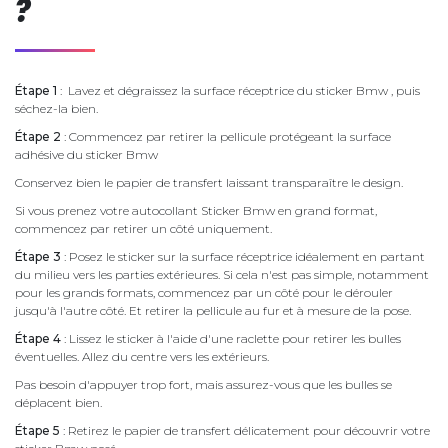
?
Étape 1
: Lavez et dégraissez la surface réceptrice du sticker Bmw , puis
séchez-la bien.
Étape 2
: Commencez par retirer la pellicule protégeant la surface
adhésive du sticker Bmw
Conservez bien le papier de transfert laissant transparaître le design.
Si vous prenez votre autocollant Sticker Bmw en grand format,
commencez par retirer un côté uniquement.
Étape 3
: Posez le sticker sur la surface réceptrice idéalement en partant
du milieu vers les parties extérieures. Si cela n'est pas simple, notamment
pour les grands formats, commencez par un côté pour le dérouler
jusqu'à l'autre côté. Et retirer la pellicule au fur et à mesure de la pose.
Étape 4
: Lissez le sticker à l'aide d'une raclette pour retirer les bulles
éventuelles. Allez du centre vers les extérieurs.
Pas besoin d'appuyer trop fort, mais assurez-vous que les bulles se
déplacent bien.
Étape 5
: Retirez le papier de transfert délicatement pour découvrir votre