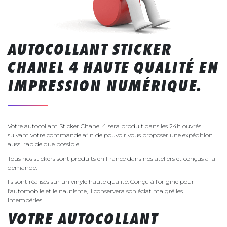
AUTOCOLLANT STICKER
CHANEL 4 HAUTE QUALITÉ EN
IMPRESSION NUMÉRIQUE.
Votre autocollant Sticker Chanel 4 sera produit dans les 24h ouvrés
suivant votre commande afin de pouvoir vous proposer une expédition
aussi rapide que possible.
Tous nos stickers sont produits en France dans nos ateliers et conçus à la
demande.
Ils sont réalisés sur un vinyle haute qualité. Conçu à l’origine pour
l’automobile et le nautisme, il conservera son éclat malgré les
intempéries.
VOTRE AUTOCOLLANT