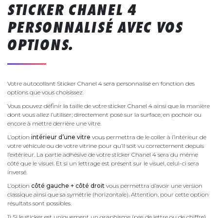
STICKER CHANEL 4
PERSONNALISÉ AVEC VOS
OPTIONS.
Votre autocollant Sticker Chanel 4 sera personnalisé en fonction des
options que vous choisissez.
Vous pouvez définir la taille de votre sticker Chanel 4 ainsi que la manière
dont vous allez l’utiliser; directement posé sur la surface, en pochoir ou
encore à mettre derrière une vitre.
L’option
intérieur d’une vitre
vous permettra de le coller à l’intérieur de
votre véhicule ou de votre vitrine pour qu’il soit vu correctement depuis
l’extérieur. La partie adhésive de votre sticker Chanel 4 sera du même
côté que le visuel. Et si un lettrage est présent sur le visuel, celui-ci sera
inversé.
L’option
côté gauche + côté droit
vous permettra d’avoir une version
classique ainsi que sa symétrie (horizontale). Attention, pour cette option
résultats sont possibles.
1) Si le sticker est uniquement un graphisme (pas de lettre ou de chiffre),