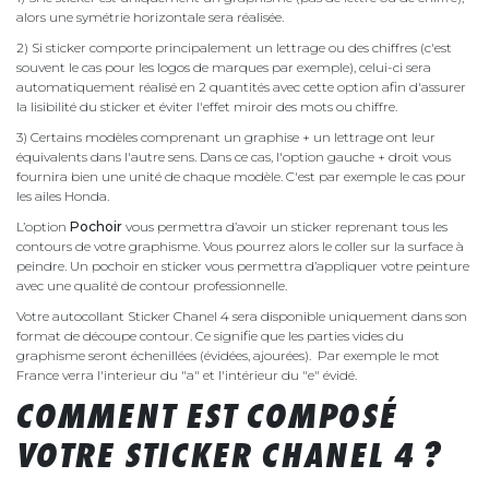
alors une symétrie horizontale sera réalisée.
2) Si sticker comporte principalement un lettrage ou des chiffres (c'est
souvent le cas pour les logos de marques par exemple), celui-ci sera
automatiquement réalisé en 2 quantités avec cette option afin d'assurer
la lisibilité du sticker et éviter l'effet miroir des mots ou chiffre.
3) Certains modèles comprenant un graphise + un lettrage ont leur
équivalents dans l'autre sens. Dans ce cas, l'option gauche + droit vous
fournira bien une unité de chaque modèle. C'est par exemple le cas pour
les ailes Honda.
L’option
Pochoir
vous permettra d’avoir un sticker reprenant tous les
contours de votre graphisme. Vous pourrez alors le coller sur la surface à
peindre. Un pochoir en sticker vous permettra d’appliquer votre peinture
avec une qualité de contour professionnelle.
Votre autocollant Sticker Chanel 4 sera disponible uniquement dans son
format de découpe contour. Ce signifie que les parties vides du
graphisme seront échenillées (évidées, ajourées). Par exemple le mot
France verra l'interieur du "a" et l'intérieur du "e" évidé.
COMMENT EST COMPOSÉ
VOTRE STICKER CHANEL 4 ?