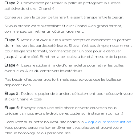
Étape 2
: Commencez par retirer la pellicule protégeant la surface
adhésive du sticker Chanel 4
Conservez bien le papier de transfert laissant transparaître le design.
Si vous prenez votre autocollant Sticker Chanel 4 en grand format,
commencez par retirer un côté uniquement.
Étape 3
: Posez le sticker sur la surface réceptrice idéalement en partant
du milieu vers les parties extérieures. Si cela n'est pas simple, notamment
pour les grands formats, commencez par un côté pour le dérouler
jusqu'à l'autre côté. Et retirer la pellicule au fur et à mesure de la pose.
Étape 4
: Lissez le sticker à l'aide d'une raclette pour retirer les bulles
éventuelles. Allez du centre vers les extérieurs.
Pas besoin d'appuyer trop fort, mais assurez-vous que les bulles se
déplacent bien.
Étape 5
: Retirez le papier de transfert délicatement pour découvrir votre
sticker Chanel 4 posé.
Étape 6
: Envoyez-nous une belle photo de votre œuvre en nous
précisant si nous avons le droit de les poster sur instagram ou non :)
Découvrez aussi notre nouveau site dédié à la
Plaque d'immatriculation
.
Vous pouvez personnaliser entièrement vos plaques et trouvé votre
plaque homologuée ou personnalisée.