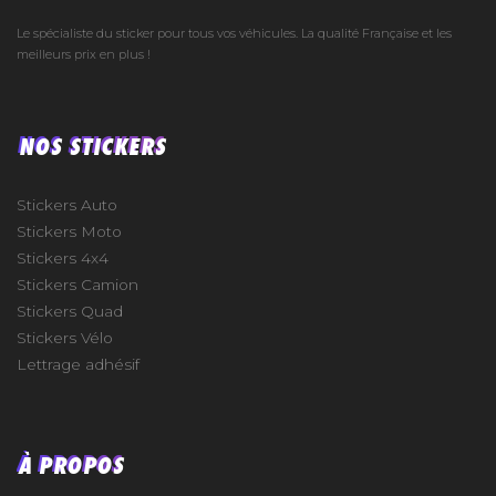
Le spécialiste du sticker pour tous vos véhicules. La qualité Française et les
meilleurs prix en plus !
NOS STICKERS
Stickers Auto
Stickers Moto
Stickers 4x4
Stickers Camion
Stickers Quad
Stickers Vélo
Lettrage adhésif
À PROPOS