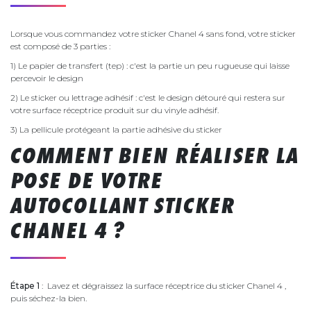
Lorsque vous commandez votre sticker Chanel 4 sans fond, votre sticker
est composé de 3 parties :
1) Le papier de transfert (tep) : c'est la partie un peu rugueuse qui laisse
percevoir le design
2) Le sticker ou lettrage adhésif : c'est le design détouré qui restera sur
votre surface réceptrice produit sur du vinyle adhésif.
3) La pellicule protégeant la partie adhésive du sticker
COMMENT BIEN RÉALISER LA
POSE DE VOTRE
AUTOCOLLANT STICKER
CHANEL 4 ?
Étape 1
: Lavez et dégraissez la surface réceptrice du sticker Chanel 4 ,
puis séchez-la bien.