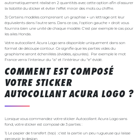
automatiquement réalisé en 2 quantités avec cette option afin d'assurer
la lisibilité du sticker et éviter l'effet miroir des mots ou chiffre.
3) Certains modèles comprenant un graphise + un lettrage ont leur
équivalents dans l'autre sens. Dans ce cas, l'option gauche + droit vous
fournira bien une unité de chaque modèle. C'est par exemple le cas pour
les ailes Honda.
Votre autocollant Acura Logo sera disponible uniquement dans son
format de découpe contour. Ce signifie que les parties vides du
graphisme seront échenillées (évidées, ajourées). Par exemple le mot
France verra l'interieur du "a" et l'intérieur du "e" évidé.
COMMENT EST COMPOSÉ
VOTRE STICKER
AUTOCOLLANT ACURA LOGO ?
Lorsque vous commandez votre sticker Autocollant Acura Logo sans
fond, votre sticker est composé de 3 parties :
1) Le papier de transfert (tep) : c'est la partie un peu rugueuse qui laisse
percevoir le design