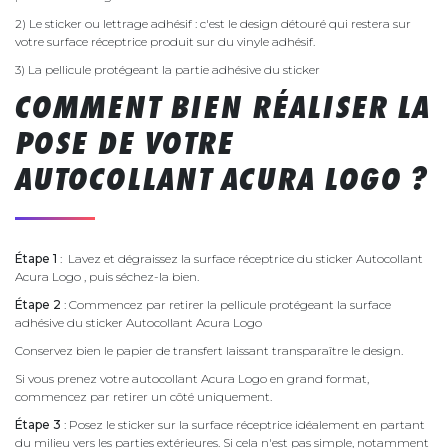
2) Le sticker ou lettrage adhésif : c'est le design détouré qui restera sur
votre surface réceptrice produit sur du vinyle adhésif.
3) La pellicule protégeant la partie adhésive du sticker
COMMENT BIEN RÉALISER LA
POSE DE VOTRE
AUTOCOLLANT ACURA LOGO ?
Étape 1
: Lavez et dégraissez la surface réceptrice du sticker Autocollant
Acura Logo , puis séchez-la bien.
Étape 2
: Commencez par retirer la pellicule protégeant la surface
adhésive du sticker Autocollant Acura Logo
Conservez bien le papier de transfert laissant transparaître le design.
Si vous prenez votre autocollant Acura Logo en grand format,
commencez par retirer un côté uniquement.
Étape 3
: Posez le sticker sur la surface réceptrice idéalement en partant
du milieu vers les parties extérieures. Si cela n'est pas simple, notamment