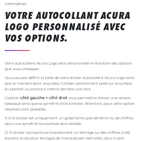
intempéries.
VOTRE AUTOCOLLANT ACURA
LOGO PERSONNALISÉ AVEC
VOS OPTIONS.
Votre autocollant Acura Logo sera personnalisé en fonction des options
que vous choisissez.
Vous pouvez définir la taille de votre sticker Autocollant Acura Logo ainsi
que la manière dont vous allez l’utiliser; directement posé sur la surface,
en pochoir ou encore à mettre derrière une vitre.
L’option
côté gauche + côté droit
vous permettra d’avoir une version
classique ainsi que sa symétrie (horizontale). Attention, pour cette option
résultats sont possibles.
1) Si le sticker est uniquement un graphisme (pas de lettre ou de chiffre),
alors une symétrie horizontale sera réalisée.
2) Si sticker comporte principalement un lettrage ou des chiffres (c'est
souvent le cas pour les logos de marques par exemple), celui-ci sera