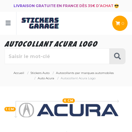
LIVRAISON GRATUITE EN FRANCE DÈS 35€ D’ACHAT
0
AUTOCOLLANT ACURA LOGO
Accueil
Stickers Auto
Autocollants par marques automobiles
Auto Acura
Autocollant Acura Logo
6 CM
1 CM