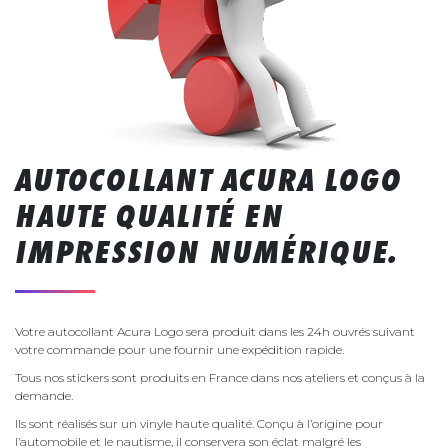
AUTOCOLLANT ACURA LOGO
HAUTE QUALITÉ EN
IMPRESSION NUMÉRIQUE.
Votre autocollant Acura Logo sera produit dans les 24h ouvrés suivant
votre commande pour une fournir une expédition rapide.
Tous nos stickers sont produits en France dans nos ateliers et conçus à la
demande.
Ils sont réalisés sur un vinyle haute qualité. Conçu à l’origine pour
l’automobile et le nautisme, il conservera son éclat malgré les