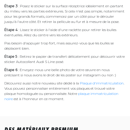
Étape 3
: Posez le sticker sur la surface réceptrice idéalement en partant
du milieu vers les parties extérieures. Si cela n'est pas simple, notamment
pour les grands formats, commencez par un côté pour le dérouler
jusqu'à l'autre côté. Et retirer la pellicule au fur et à mesure de la pose.
Étape 4
: Lissez le sticker à l'aide d'une raclette pour retirer les bulles
éventuelles. Allez du centre vers les extérieurs.
Pas besoin d'appuyer trop fort, mais assurez-vous que les bulles se
déplacent bien.
Étape 5
: Retirez le papier de transfert délicatement pour découvrir votre
sticker Autocollant Audi S Line posé.
Étape 6
: Envoyez-nous une belle photo de votre œuvre en nous
précisant si nous avons le droit de les poster sur instagram ou non :)
Découvrez aussi notre nouveau site dédié à la
Plaque d'immatriculation
.
Vous pouvez personnaliser entièrement vos plaques et trouvé votre
plaque homologuée ou personnalisée. Notre
plaque immatriculation
noire
est à l'honneur en ce moment.
DES MATÉRIAUX PREMIUM