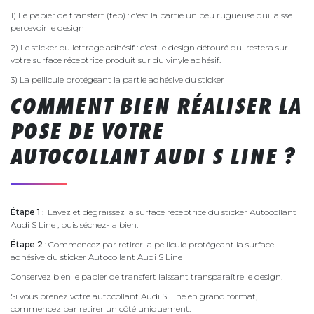
1) Le papier de transfert (tep) : c'est la partie un peu rugueuse qui laisse
percevoir le design
2) Le sticker ou lettrage adhésif : c'est le design détouré qui restera sur
votre surface réceptrice produit sur du vinyle adhésif.
3) La pellicule protégeant la partie adhésive du sticker
COMMENT BIEN RÉALISER LA
POSE DE VOTRE
AUTOCOLLANT AUDI S LINE ?
Étape 1
: Lavez et dégraissez la surface réceptrice du sticker Autocollant
Audi S Line , puis séchez-la bien.
Étape 2
: Commencez par retirer la pellicule protégeant la surface
adhésive du sticker Autocollant Audi S Line
Conservez bien le papier de transfert laissant transparaître le design.
Si vous prenez votre autocollant Audi S Line en grand format,
commencez par retirer un côté uniquement.