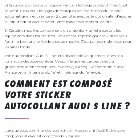
2) Si sticker comporte principalement un lettrage ou des chiffres (c'est
souvent le cas pour les logos de marques par exemple), celui-ci sera
automatiquement réalisé en 2 quantités avec cette option afin d'assurer
la lisibilité du sticker et éviter l'effet miroir des mots ou chiffre.
3) Certains modèles comprenant un graphise + un lettrage ont leur
équivalents dans l'autre sens. Dans ce cas, l'option gauche + droit vous
fournira bien une unité de chaque modèle. C'est par exemple le cas pour
les ailes Honda.
Votre autocollant Audi S Line sera disponible uniquement dans son
format de découpe contour. Ce signifie que les parties vides du
graphisme seront échenillées (évidées, ajourées). Par exemple le mot
France verra l'interieur du "a" et l'intérieur du "e" évidé.
COMMENT EST COMPOSÉ
VOTRE STICKER
AUTOCOLLANT AUDI S LINE ?
Lorsque vous commandez votre sticker Autocollant Audi S Line sans
fond, votre sticker est composé de 3 parties :