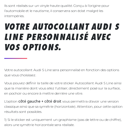
Ils sont réalisés sur un vinyle haute qualité. Conçu à l’origine pour
l’automobile et le nautisme, il conservera son éclat malgré les
intempéries.
VOTRE AUTOCOLLANT AUDI S
LINE PERSONNALISÉ AVEC
VOS OPTIONS.
Votre autocollant Audi S Line sera personnalisé en fonction des options
que vous choisissez.
Vous pouvez définir la taille de votre sticker Autocollant Audi S Line ainsi
que la manière dont vous allez l’utiliser; directement posé sur la surface,
en pochoir ou encore à mettre derrière une vitre.
L’option
côté gauche + côté droit
vous permettra d’avoir une version
classique ainsi que sa symétrie (horizontale). Attention, pour cette option
résultats sont possibles.
1) Si le sticker est uniquement un graphisme (pas de lettre ou de chiffre),
alors une symétrie horizontale sera réalisée.