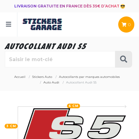
LIVRAISON GRATUITE EN FRANCE DÈS 35€ D’ACHAT
0
AUTOCOLLANT AUDI S5
Accueil
Stickers Auto
Autocollants par marques automobiles
Auto Audi
Autocollant Audi S5
6 CM
3 CM