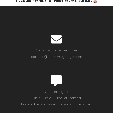
€
LIVRAISON GRATUITE EN FRANCE DÈS 35
D'ACHATS
Contactez nous par Email
contact@stickers-garage.com
Chat en ligne
10h à 20h du lundi au samedi
Disponible en bas à droite de votre écran