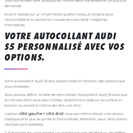
Tous nos stickers sont produits en France dans nos ateliers et conçus à la
demande.
Ils sont réalisés sur un vinyle haute qualité. Conçu à l’origine pour
l’automobile et le nautisme, il conservera son éclat malgré les
intempéries.
VOTRE AUTOCOLLANT AUDI
S5 PERSONNALISÉ AVEC VOS
OPTIONS.
Votre autocollant Audi S5 sera personnalisé en fonction des options que
vous choisissez.
Vous pouvez définir la taille de votre sticker Autocollant Audi S5 ainsi que
la manière dont vous allez l’utiliser; directement posé sur la surface, en
pochoir ou encore à mettre derrière une vitre.
L’option
côté gauche + côté droit
vous permettra d’avoir une version
classique ainsi que sa symétrie (horizontale). Attention, pour cette option
résultats sont possibles.
1) Si le sticker est uniquement un graphisme (pas de lettre ou de chiffre),