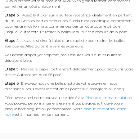
Si vous prenez votre autocollant Audi S5 en grand format, commencez
par retirer un côté uniquement.
Étape 3
: Posez le sticker sur la surface réceptrice idéalement en partant
du milieu vers les parties extérieures. Si cela n'est pas simple, notamment
pour les grands formats, commencez par un côté pour le dérouler
jusqu'à l'autre côté. Et retirer la pellicule au fur et à mesure de la pose.
Étape 4
: Lissez le sticker à l'aide d'une raclette pour retirer les bulles
éventuelles. Allez du centre vers les extérieurs.
Pas besoin d'appuyer trop fort, mais assurez-vous que les bulles se
déplacent bien.
Étape 5
: Retirez le papier de transfert délicatement pour découvrir votre
sticker Autocollant Audi S5 posé.
Étape 6
: Envoyez-nous une belle photo de votre œuvre en nous
précisant si nous avons le droit de les poster sur instagram ou non :)
Découvrez aussi notre nouveau site dédié à la
Plaque d'immatriculation
.
Vous pouvez personnaliser entièrement vos plaques et trouvé votre
plaque homologuée ou personnalisée. Notre
plaque immatriculation
noire
est à l'honneur en ce moment.