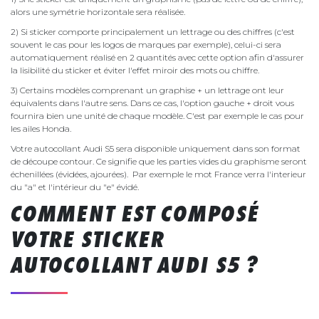
alors une symétrie horizontale sera réalisée.
2) Si sticker comporte principalement un lettrage ou des chiffres (c'est
souvent le cas pour les logos de marques par exemple), celui-ci sera
automatiquement réalisé en 2 quantités avec cette option afin d'assurer
la lisibilité du sticker et éviter l'effet miroir des mots ou chiffre.
3) Certains modèles comprenant un graphise + un lettrage ont leur
équivalents dans l'autre sens. Dans ce cas, l'option gauche + droit vous
fournira bien une unité de chaque modèle. C'est par exemple le cas pour
les ailes Honda.
Votre autocollant Audi S5 sera disponible uniquement dans son format
de découpe contour. Ce signifie que les parties vides du graphisme seront
échenillées (évidées, ajourées). Par exemple le mot France verra l'interieur
du "a" et l'intérieur du "e" évidé.
COMMENT EST COMPOSÉ
VOTRE STICKER
AUTOCOLLANT AUDI S5 ?