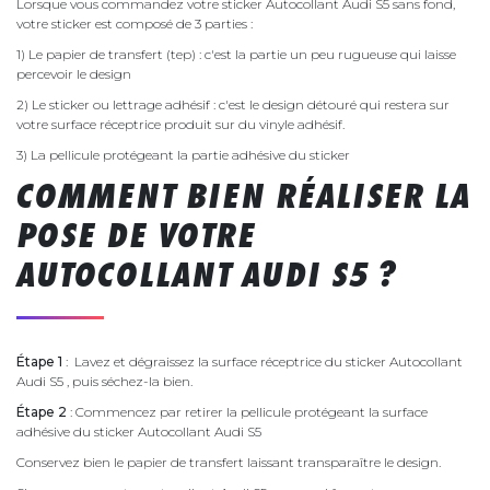
Lorsque vous commandez votre sticker Autocollant Audi S5 sans fond,
votre sticker est composé de 3 parties :
1) Le papier de transfert (tep) : c'est la partie un peu rugueuse qui laisse
percevoir le design
2) Le sticker ou lettrage adhésif : c'est le design détouré qui restera sur
votre surface réceptrice produit sur du vinyle adhésif.
3) La pellicule protégeant la partie adhésive du sticker
COMMENT BIEN RÉALISER LA
POSE DE VOTRE
AUTOCOLLANT AUDI S5 ?
Étape 1
: Lavez et dégraissez la surface réceptrice du sticker Autocollant
Audi S5 , puis séchez-la bien.
Étape 2
: Commencez par retirer la pellicule protégeant la surface
adhésive du sticker Autocollant Audi S5
Conservez bien le papier de transfert laissant transparaître le design.