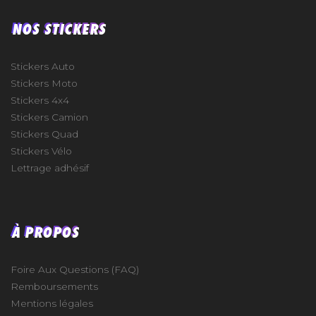
NOS STICKERS
Stickers Auto
Stickers Moto
Stickers 4x4
Stickers Camion
Stickers Quad
Stickers Vélo
Lettrage adhésif
À PROPOS
Foire Aux Questions (FAQ)
Remboursements
Mentions légales