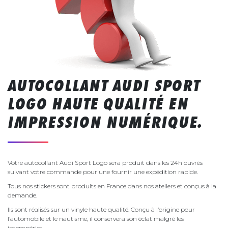
AUTOCOLLANT AUDI SPORT
LOGO HAUTE QUALITÉ EN
IMPRESSION NUMÉRIQUE.
Votre autocollant Audi Sport Logo sera produit dans les 24h ouvrés
suivant votre commande pour une fournir une expédition rapide.
Tous nos stickers sont produits en France dans nos ateliers et conçus à la
demande.
Ils sont réalisés sur un vinyle haute qualité. Conçu à l’origine pour
l’automobile et le nautisme, il conservera son éclat malgré les
intempéries.