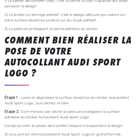
1) Le papier de transfert (tep) : c'est la partie un peu rugueuse qui laisse
percevoir le design
2) Le sticker ou lettrage adhésif : c'est le design détouré qui restera sur
votre surface réceptrice produit sur du vinyle adhésif.
3) La pellicule protégeant la partie adhésive du sticker
COMMENT BIEN RÉALISER LA
POSE DE VOTRE
AUTOCOLLANT AUDI SPORT
LOGO ?
Étape 1
: Lavez et dégraissez la surface réceptrice du sticker Autocollant
Audi Sport Logo , puis séchez-la bien.
Étape 2
: Commencez par retirer la pellicule protégeant la surface
adhésive du sticker Autocollant Audi Sport Logo
Conservez bien le papier de transfert laissant transparaître le design.
Si vous prenez votre autocollant Audi Sport Logo en grand format,