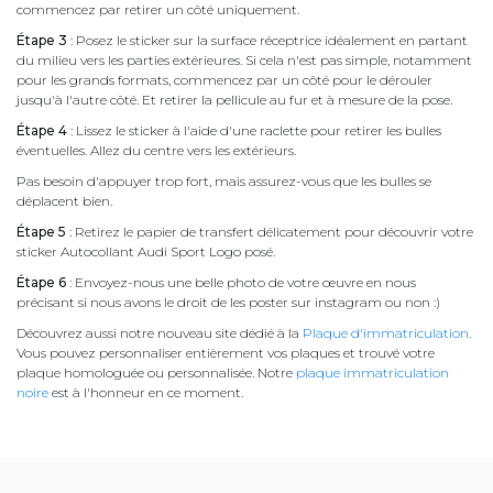
commencez par retirer un côté uniquement.
Étape 3
: Posez le sticker sur la surface réceptrice idéalement en partant
du milieu vers les parties extérieures. Si cela n'est pas simple, notamment
pour les grands formats, commencez par un côté pour le dérouler
jusqu'à l'autre côté. Et retirer la pellicule au fur et à mesure de la pose.
Étape 4
: Lissez le sticker à l'aide d'une raclette pour retirer les bulles
éventuelles. Allez du centre vers les extérieurs.
Pas besoin d'appuyer trop fort, mais assurez-vous que les bulles se
déplacent bien.
Étape 5
: Retirez le papier de transfert délicatement pour découvrir votre
sticker Autocollant Audi Sport Logo posé.
Étape 6
: Envoyez-nous une belle photo de votre œuvre en nous
précisant si nous avons le droit de les poster sur instagram ou non :)
Découvrez aussi notre nouveau site dédié à la
Plaque d'immatriculation
.
Vous pouvez personnaliser entièrement vos plaques et trouvé votre
plaque homologuée ou personnalisée. Notre
plaque immatriculation
noire
est à l'honneur en ce moment.