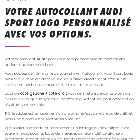
VOTRE AUTOCOLLANT AUDI
SPORT LOGO PERSONNALISÉ
AVEC VOS OPTIONS.
Votre autocollant Audi Sport Logo sera personnalisé en fonction des
options que vous choisissez.
Vous pouvez définir la taille de votre sticker Autocollant Audi Sport Logo
ainsi que la manière dont vous allez l’utiliser; directement posé sur la
surface, en pochoir ou encore à mettre derrière une vitre.
L’option
côté gauche + côté droit
vous permettra d’avoir une version
classique ainsi que sa symétrie (horizontale). Attention, pour cette option
résultats sont possibles.
1) Si le sticker est uniquement un graphisme (pas de lettre ou de chiffre),
alors une symétrie horizontale sera réalisée.
2) Si sticker comporte principalement un lettrage ou des chiffres (c'est
souvent le cas pour les logos de marques par exemple), celui-ci sera
automatiquement réalisé en 2 quantités avec cette option afin d'assurer