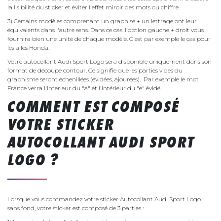
la lisibilité du sticker et éviter l'effet miroir des mots ou chiffre.
3) Certains modèles comprenant un graphise + un lettrage ont leur
équivalents dans l'autre sens. Dans ce cas, l'option gauche + droit vous
fournira bien une unité de chaque modèle. C'est par exemple le cas pour
les ailes Honda.
Votre autocollant Audi Sport Logo sera disponible uniquement dans son
format de découpe contour. Ce signifie que les parties vides du
graphisme seront échenillées (évidées, ajourées). Par exemple le mot
France verra l'interieur du "a" et l'intérieur du "e" évidé.
COMMENT EST COMPOSÉ
VOTRE STICKER
AUTOCOLLANT AUDI SPORT
LOGO ?
Lorsque vous commandez votre sticker Autocollant Audi Sport Logo
sans fond, votre sticker est composé de 3 parties :