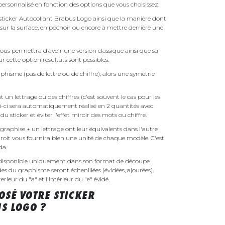
ersonnalisé en fonction des options que vous choisissez.
e sticker Autocollant Brabus Logo ainsi que la manière dont
é sur la surface, en pochoir ou encore à mettre derrière une
ous permettra d’avoir une version classique ainsi que sa
r cette option résultats sont possibles.
phisme (pas de lettre ou de chiffre), alors une symétrie
un lettrage ou des chiffres (c'est souvent le cas pour les
i-ci sera automatiquement réalisé en 2 quantités avec
é du sticker et éviter l'effet miroir des mots ou chiffre.
raphise + un lettrage ont leur équivalents dans l'autre
droit vous fournira bien une unité de chaque modèle. C'est
nda.
 disponible uniquement dans son format de découpe
ides du graphisme seront échenillées (évidées, ajourées).
rieur du "a" et l'intérieur du "e" évidé.
SÉ VOTRE STICKER
S LOGO ?