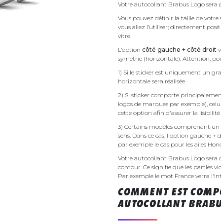
Votre autocollant Brabus Logo sera p
Vous pouvez définir la taille de votr
vous allez l’utiliser; directement pos
vitre.
L’option
côté gauche + côté droit
v
symétrie (horizontale). Attention, pou
1) Si le sticker est uniquement un gra
horizontale sera réalisée.
2) Si sticker comporte principalement 
logos de marques par exemple), celu
cette option afin d'assurer la lisibilit
3) Certains modèles comprenant un g
sens. Dans ce cas, l'option gauche + 
par exemple le cas pour les ailes Ho
Votre autocollant Brabus Logo sera
contour. Ce signifie que les parties v
Par exemple le mot France verra l'inte
COMMENT EST COMPO
AUTOCOLLANT BRABU