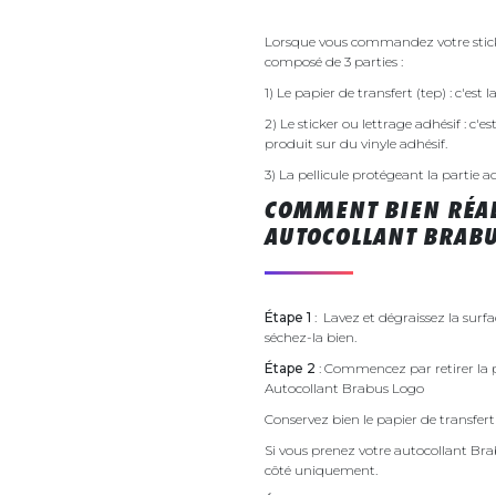
Lorsque vous commandez votre sticke
composé de 3 parties :
1) Le papier de transfert (tep) : c'est
2) Le sticker ou lettrage adhésif : c'e
produit sur du vinyle adhésif.
3) La pellicule protégeant la partie a
COMMENT BIEN RÉAL
AUTOCOLLANT BRABU
Étape 1
: Lavez et dégraissez la surf
séchez-la bien.
Étape 2
: Commencez par retirer la p
Autocollant Brabus Logo
Conservez bien le papier de transfert 
Si vous prenez votre autocollant B
côté uniquement.