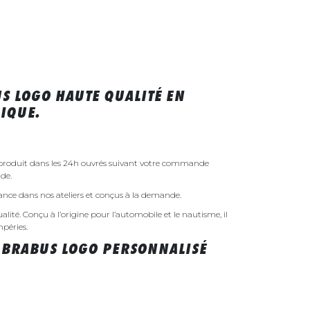
S LOGO HAUTE QUALITÉ EN
IQUE.
 produit dans les 24h ouvrés suivant votre commande
de.
rance dans nos ateliers et conçus à la demande.
ualité. Conçu à l’origine pour l’automobile et le nautisme, il
mpéries.
 BRABUS LOGO PERSONNALISÉ