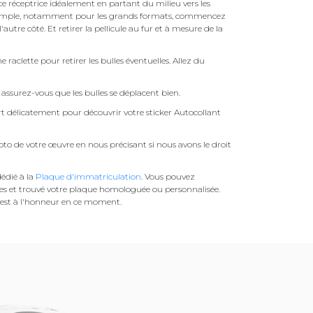
face réceptrice idéalement en partant du milieu vers les
pas simple, notamment pour les grands formats, commencez
autre côté. Et retirer la pellicule au fur et à mesure de la
une raclette pour retirer les bulles éventuelles. Allez du
assurez-vous que les bulles se déplacent bien.
ert délicatement pour découvrir votre sticker Autocollant
to de votre œuvre en nous précisant si nous avons le droit
édié à la
Plaque d'immatriculation
. Vous pouvez
es et trouvé votre plaque homologuée ou personnalisée.
est à l'honneur en ce moment.