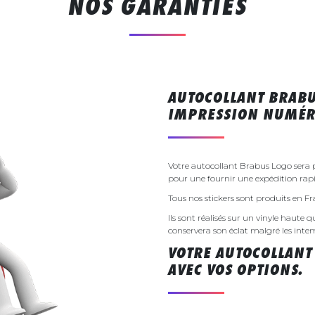
NOS GARANTIES
AUTOCOLLANT BRABU
IMPRESSION NUMÉR
Votre autocollant Brabus Logo sera
pour une fournir une expédition rapi
Tous nos stickers sont produits en F
Ils sont réalisés sur un vinyle haute q
conservera son éclat malgré les inte
VOTRE AUTOCOLLANT
AVEC VOS OPTIONS.