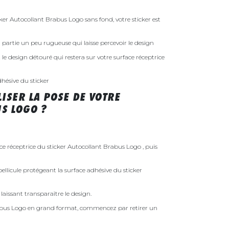
r Autocollant Brabus Logo sans fond, votre sticker est
 la partie un peu rugueuse qui laisse percevoir le design
st le design détouré qui restera sur votre surface réceptrice
dhésive du sticker
ISER LA POSE DE VOTRE
S LOGO ?
ace réceptrice du sticker Autocollant Brabus Logo , puis
ellicule protégeant la surface adhésive du sticker
laissant transparaître le design.
rabus Logo en grand format, commencez par retirer un