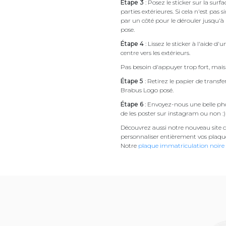
Étape 3
: Posez le sticker sur la sur
parties extérieures. Si cela n'est 
par un côté pour le dérouler jusqu'à l'
pose.
Étape 4
: Lissez le sticker à l'aide d'
centre vers les extérieurs.
Pas besoin d'appuyer trop fort, mais 
Étape 5
: Retirez le papier de transf
Brabus Logo posé.
Étape 6
: Envoyez-nous une belle pho
de les poster sur instagram ou non :)
Découvrez aussi notre nouveau site d
personnaliser entièrement vos plaqu
Notre
plaque immatriculation noire