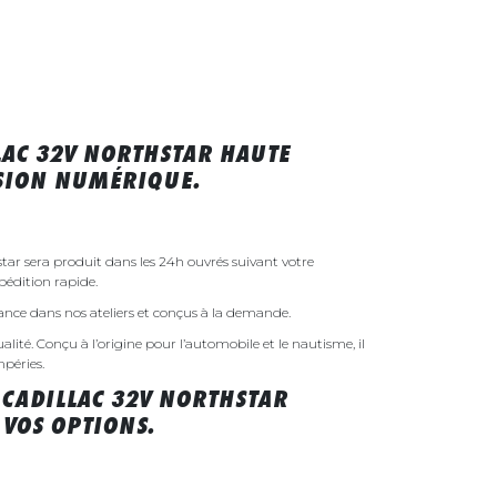
LAC 32V NORTHSTAR HAUTE
SSION NUMÉRIQUE.
star sera produit dans les 24h ouvrés suivant votre
édition rapide.
rance dans nos ateliers et conçus à la demande.
ualité. Conçu à l’origine pour l’automobile et le nautisme, il
mpéries.
 CADILLAC 32V NORTHSTAR
VOS OPTIONS.