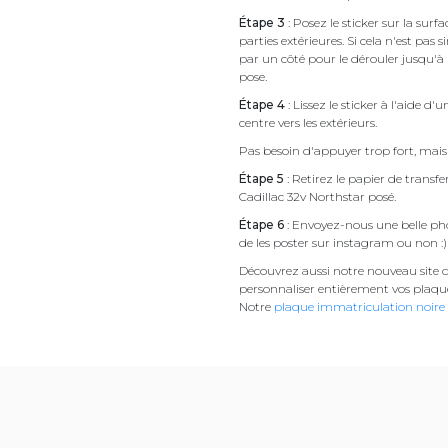
Étape 3
: Posez le sticker sur la sur
parties extérieures. Si cela n'est 
par un côté pour le dérouler jusqu'à l'
pose.
Étape 4
: Lissez le sticker à l'aide d'
centre vers les extérieurs.
Pas besoin d'appuyer trop fort, mais 
Étape 5
: Retirez le papier de transf
Cadillac 32v Northstar posé.
Étape 6
: Envoyez-nous une belle pho
de les poster sur instagram ou non :)
Découvrez aussi notre nouveau site d
personnaliser entièrement vos plaqu
Notre
plaque immatriculation noire