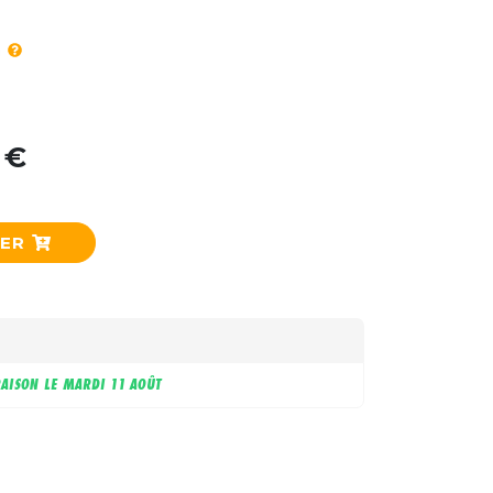
 €
IER
RAISON LE
MARDI 11 AOÛT