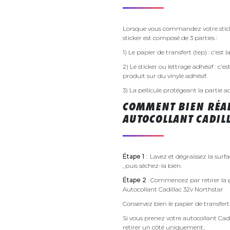
Lorsque vous commandez votre sticke
sticker est composé de 3 parties :
1) Le papier de transfert (tep) : c'est
2) Le sticker ou lettrage adhésif : c'e
produit sur du vinyle adhésif.
3) La pellicule protégeant la partie a
COMMENT BIEN RÉAL
AUTOCOLLANT CADILL
Étape 1
: Lavez et dégraissez la surfa
, puis séchez-la bien.
Étape 2
: Commencez par retirer la p
Autocollant Cadillac 32v Northstar
Conservez bien le papier de transfert 
Si vous prenez votre autocollant Ca
retirer un côté uniquement.