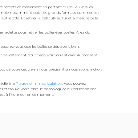
face réceptrice idéalement en partant du milieu vers les
pas simple, notamment pour les grands formats, commencez
autre côté. Et retirer la pellicule au fur et à mesure de la
une raclette pour retirer les bulles éventuelles. Allez du
assurez-vous que les bulles se déplacent bien.
ert délicatement pour découvrir votre sticker Autocollant
to de votre œuvre en nous précisant si nous avons le droit
édié à la
Plaque d'immatriculation
. Vous pouvez
es et trouvé votre plaque homologuée ou personnalisée.
est à l'honneur en ce moment.