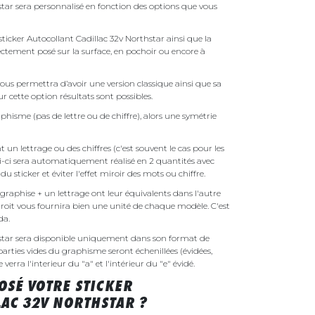
star sera personnalisé en fonction des options que vous
 sticker Autocollant Cadillac 32v Northstar ainsi que la
irectement posé sur la surface, en pochoir ou encore à
ous permettra d’avoir une version classique ainsi que sa
r cette option résultats sont possibles.
phisme (pas de lettre ou de chiffre), alors une symétrie
un lettrage ou des chiffres (c'est souvent le cas pour les
i-ci sera automatiquement réalisé en 2 quantités avec
é du sticker et éviter l'effet miroir des mots ou chiffre.
raphise + un lettrage ont leur équivalents dans l'autre
droit vous fournira bien une unité de chaque modèle. C'est
nda.
hstar sera disponible uniquement dans son format de
parties vides du graphisme seront échenillées (évidées,
erra l'interieur du "a" et l'intérieur du "e" évidé.
SÉ VOTRE STICKER
AC 32V NORTHSTAR ?