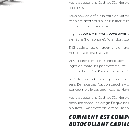
Votre autocollant Cadillac 32v North
choisissez.
Vous pouvez définir la taille de votre
manière dont vous allez l’utiliser; d
mettre derrière une vitre.
L’option
côté gauche + côté droit
v
symétrie (horizontale). Attention, pou
1) Si le sticker est uniquement un gra
horizontale sera réalisée.
2) Si sticker comporte principalement 
logos de marques par exemple), celu
cette option afin d'assurer la lisibilit
3) Certains modèles comprenant un g
sens. Dans ce cas, l'option gauche + 
par exemple le cas pour les ailes Ho
Votre autocollant Cadillac 32v Nort
découpe contour. Ce signifie que les 
ajourées). Par exemple le mot France v
COMMENT EST COMPO
AUTOCOLLANT CADILL