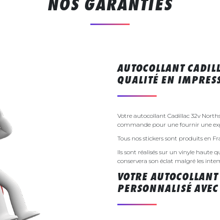
NOS GARANTIES
AUTOCOLLANT CADIL
QUALITÉ EN IMPRE
Votre autocollant Cadillac 32v North
commande pour une fournir une exp
Tous nos stickers sont produits en F
Ils sont réalisés sur un vinyle haute q
conservera son éclat malgré les inte
VOTRE AUTOCOLLANT
PERSONNALISÉ AVEC 