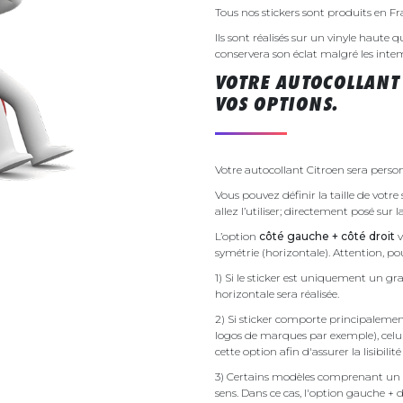
Tous nos stickers sont produits en F
Ils sont réalisés sur un vinyle haute q
conservera son éclat malgré les inte
VOTRE AUTOCOLLANT
VOS OPTIONS.
Votre autocollant Citroen sera person
Vous pouvez définir la taille de votr
allez l’utiliser; directement posé sur 
L’option
côté gauche + côté droit
v
symétrie (horizontale). Attention, pou
1) Si le sticker est uniquement un gra
horizontale sera réalisée.
2) Si sticker comporte principalement 
logos de marques par exemple), celu
cette option afin d'assurer la lisibilit
3) Certains modèles comprenant un g
sens. Dans ce cas, l'option gauche + 