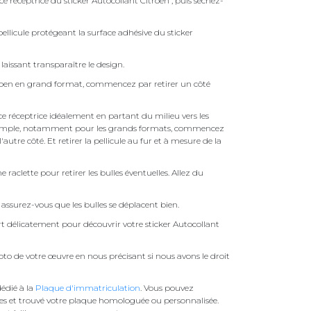
ce réceptrice du sticker Autocollant Citroen , puis séchez-
ellicule protégeant la surface adhésive du sticker
laissant transparaître le design.
troen en grand format, commencez par retirer un côté
face réceptrice idéalement en partant du milieu vers les
pas simple, notamment pour les grands formats, commencez
autre côté. Et retirer la pellicule au fur et à mesure de la
une raclette pour retirer les bulles éventuelles. Allez du
assurez-vous que les bulles se déplacent bien.
ert délicatement pour découvrir votre sticker Autocollant
to de votre œuvre en nous précisant si nous avons le droit
édié à la
Plaque d'immatriculation
. Vous pouvez
es et trouvé votre plaque homologuée ou personnalisée.