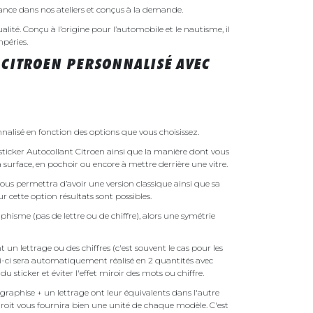
rance dans nos ateliers et conçus à la demande.
ualité. Conçu à l’origine pour l’automobile et le nautisme, il
mpéries.
 CITROEN PERSONNALISÉ AVEC
nalisé en fonction des options que vous choisissez.
e sticker Autocollant Citroen ainsi que la manière dont vous
la surface, en pochoir ou encore à mettre derrière une vitre.
ous permettra d’avoir une version classique ainsi que sa
r cette option résultats sont possibles.
phisme (pas de lettre ou de chiffre), alors une symétrie
un lettrage ou des chiffres (c'est souvent le cas pour les
i-ci sera automatiquement réalisé en 2 quantités avec
é du sticker et éviter l'effet miroir des mots ou chiffre.
raphise + un lettrage ont leur équivalents dans l'autre
droit vous fournira bien une unité de chaque modèle. C'est