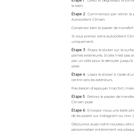
Étape 1
: Lavez et dégraissez la surfa
la bien.
Étape 2
: Commencez par retirer la p
Autocollant Citroen
Conservez bien le papier de transfert 
Si vous prenez votre autocollant Ci
uniquement.
Étape 3
: Posez le sticker sur la sur
parties extérieures. Si cela n'est 
par un côté pour le dérouler jusqu'à l'
pose.
Étape 4
: Lissez le sticker à l'aide d'
centre vers les extérieurs.
Pas besoin d'appuyer trop fort, mais 
Étape 5
: Retirez le papier de transf
Citroen posé.
Étape 6
: Envoyez-nous une belle pho
de les poster sur instagram ou non :)
Découvrez aussi notre nouveau site d
personnaliser entièrement vos plaqu