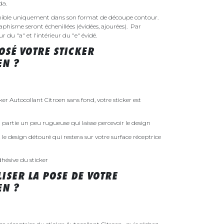
nda.
ponible uniquement dans son format de découpe contour.
raphisme seront échenillées (évidées, ajourées). Par
r du "a" et l'intérieur du "e" évidé.
SÉ VOTRE STICKER
EN ?
 Autocollant Citroen sans fond, votre sticker est
 la partie un peu rugueuse qui laisse percevoir le design
st le design détouré qui restera sur votre surface réceptrice
dhésive du sticker
ISER LA POSE DE VOTRE
EN ?