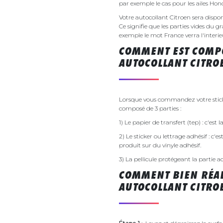
par exemple le cas pour les ailes Ho
Votre autocollant Citroen sera dis
Ce signifie que les parties vides du g
exemple le mot France verra l'interieu
COMMENT EST COMPO
AUTOCOLLANT CITRO
Lorsque vous commandez votre sticker
composé de 3 parties :
1) Le papier de transfert (tep) : c'est
2) Le sticker ou lettrage adhésif : c'e
produit sur du vinyle adhésif.
3) La pellicule protégeant la partie a
COMMENT BIEN RÉAL
AUTOCOLLANT CITRO