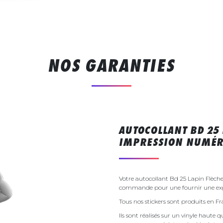
NOS GARANTIES
AUTOCOLLANT BD 25 
IMPRESSION NUMÉR
Votre autocollant Bd 25 Lapin Flèche
commande pour une fournir une exp
Tous nos stickers sont produits en F
Ils sont réalisés sur un vinyle haute q