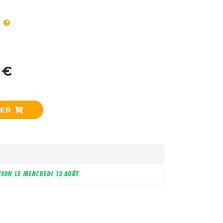
 €
IER
ISON LE
MERCREDI 12 AOÛT