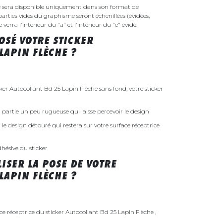
e sera disponible uniquement dans son format de
parties vides du graphisme seront échenillées (évidées,
erra l'interieur du "a" et l'intérieur du "e" évidé.
SÉ VOTRE STICKER
LAPIN FLÈCHE ?
r Autocollant Bd 25 Lapin Flèche sans fond, votre sticker
 la partie un peu rugueuse qui laisse percevoir le design
st le design détouré qui restera sur votre surface réceptrice
dhésive du sticker
ISER LA POSE DE VOTRE
LAPIN FLÈCHE ?
ce réceptrice du sticker Autocollant Bd 25 Lapin Flèche ,