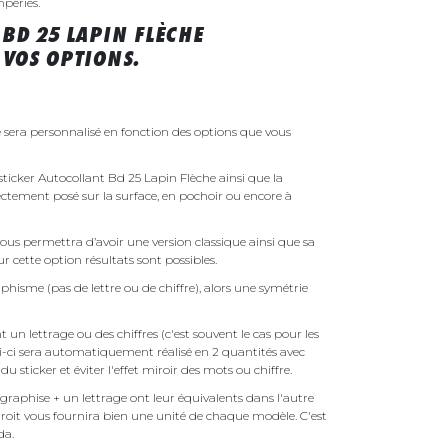
mpéries.
BD 25 LAPIN FLÈCHE
VOS OPTIONS.
 sera personnalisé en fonction des options que vous
 sticker Autocollant Bd 25 Lapin Flèche ainsi que la
irectement posé sur la surface, en pochoir ou encore à
ous permettra d’avoir une version classique ainsi que sa
r cette option résultats sont possibles.
phisme (pas de lettre ou de chiffre), alors une symétrie
un lettrage ou des chiffres (c'est souvent le cas pour les
i-ci sera automatiquement réalisé en 2 quantités avec
é du sticker et éviter l'effet miroir des mots ou chiffre.
raphise + un lettrage ont leur équivalents dans l'autre
droit vous fournira bien une unité de chaque modèle. C'est
nda.