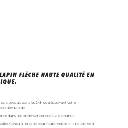
LAPIN FLÈCHE HAUTE QUALITÉ EN
IQUE.
 sera produit dans les 24h ouvrés suivant votre
édition rapide.
rance dans nos ateliers et conçus à la demande.
ualité. Conçu à l’origine pour l’automobile et le nautisme, il