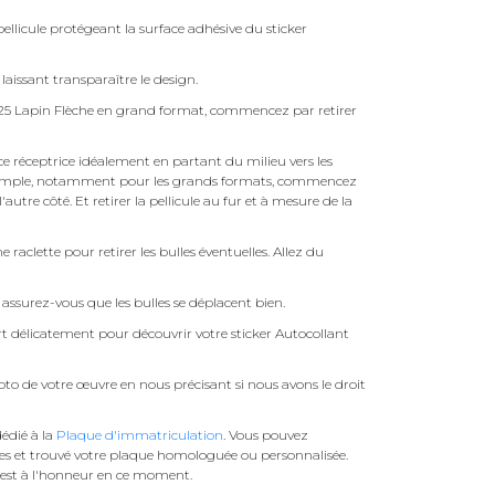
ellicule protégeant la surface adhésive du sticker
laissant transparaître le design.
 25 Lapin Flèche en grand format, commencez par retirer
face réceptrice idéalement en partant du milieu vers les
pas simple, notamment pour les grands formats, commencez
autre côté. Et retirer la pellicule au fur et à mesure de la
une raclette pour retirer les bulles éventuelles. Allez du
assurez-vous que les bulles se déplacent bien.
ert délicatement pour découvrir votre sticker Autocollant
to de votre œuvre en nous précisant si nous avons le droit
édié à la
Plaque d'immatriculation
. Vous pouvez
es et trouvé votre plaque homologuée ou personnalisée.
est à l'honneur en ce moment.