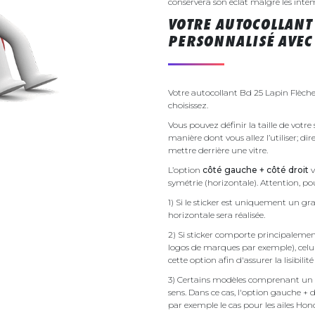
conservera son éclat malgré les inte
VOTRE AUTOCOLLANT 
PERSONNALISÉ AVEC 
Votre autocollant Bd 25 Lapin Flèche
choisissez.
Vous pouvez définir la taille de votre
manière dont vous allez l’utiliser; d
mettre derrière une vitre.
L’option
côté gauche + côté droit
v
symétrie (horizontale). Attention, pou
1) Si le sticker est uniquement un gra
horizontale sera réalisée.
2) Si sticker comporte principalement 
logos de marques par exemple), celu
cette option afin d'assurer la lisibilit
3) Certains modèles comprenant un g
sens. Dans ce cas, l'option gauche + 
par exemple le cas pour les ailes Ho