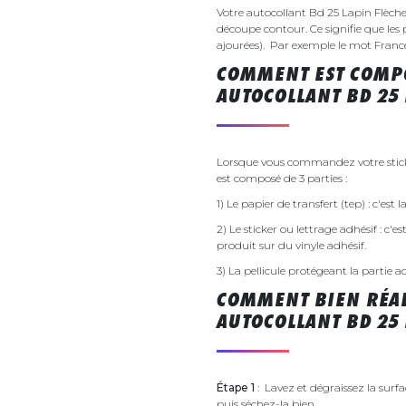
Votre autocollant Bd 25 Lapin Flèch
découpe contour. Ce signifie que les 
ajourées). Par exemple le mot France v
COMMENT EST COMPO
AUTOCOLLANT BD 25 
Lorsque vous commandez votre sticke
est composé de 3 parties :
1) Le papier de transfert (tep) : c'est
2) Le sticker ou lettrage adhésif : c'e
produit sur du vinyle adhésif.
3) La pellicule protégeant la partie a
COMMENT BIEN RÉAL
AUTOCOLLANT BD 25 
Étape 1
: Lavez et dégraissez la surfa
puis séchez-la bien.