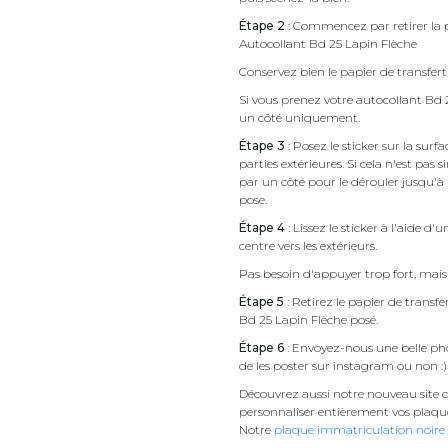
Étape 2
: Commencez par retirer la p
Autocollant Bd 25 Lapin Flèche
Conservez bien le papier de transfert 
Si vous prenez votre autocollant Bd
un côté uniquement.
Étape 3
: Posez le sticker sur la sur
parties extérieures. Si cela n'est 
par un côté pour le dérouler jusqu'à l'
pose.
Étape 4
: Lissez le sticker à l'aide d'
centre vers les extérieurs.
Pas besoin d'appuyer trop fort, mais 
Étape 5
: Retirez le papier de transf
Bd 25 Lapin Flèche posé.
Étape 6
: Envoyez-nous une belle pho
de les poster sur instagram ou non :)
Découvrez aussi notre nouveau site d
personnaliser entièrement vos plaqu
Notre
plaque immatriculation noire