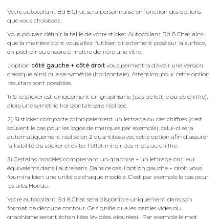
Votre autocollant Bd 8 Chat sera personnalisé en fonction des options
que vous choisissez.
Vous pouvez définir la taille de votre sticker Autocollant Bd 8 Chat ainsi
que la manière dont vous allez l’utiliser; directement posé sur la surface,
en pochoir ou encore à mettre derrière une vitre.
L’option
côté gauche + côté droit
vous permettra d’avoir une version
classique ainsi que sa symétrie (horizontale). Attention, pour cette option
résultats sont possibles.
1) Si le sticker est uniquement un graphisme (pas de lettre ou de chiffre),
alors une symétrie horizontale sera réalisée.
2) Si sticker comporte principalement un lettrage ou des chiffres (c'est
souvent le cas pour les logos de marques par exemple), celui-ci sera
automatiquement réalisé en 2 quantités avec cette option afin d'assurer
la lisibilité du sticker et éviter l'effet miroir des mots ou chiffre.
3) Certains modèles comprenant un graphise + un lettrage ont leur
équivalents dans l'autre sens. Dans ce cas, l'option gauche + droit vous
fournira bien une unité de chaque modèle. C'est par exemple le cas pour
les ailes Honda.
Votre autocollant Bd 8 Chat sera disponible uniquement dans son
format de découpe contour. Ce signifie que les parties vides du
graphisme seront échenillées (évidées, ajourées). Par exemple le mot