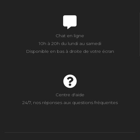
Chat en ligne
10h à 20h du lundi au samedi
Disponible en bas à droite de votre écran
Centre d'aide
24/7, nos réponses aux questions fréquentes