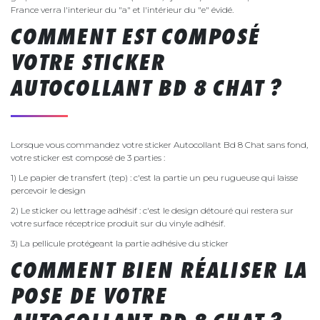
France verra l'interieur du "a" et l'intérieur du "e" évidé.
COMMENT EST COMPOSÉ
VOTRE STICKER
AUTOCOLLANT BD 8 CHAT ?
Lorsque vous commandez votre sticker Autocollant Bd 8 Chat sans fond,
votre sticker est composé de 3 parties :
1) Le papier de transfert (tep) : c'est la partie un peu rugueuse qui laisse
percevoir le design
2) Le sticker ou lettrage adhésif : c'est le design détouré qui restera sur
votre surface réceptrice produit sur du vinyle adhésif.
3) La pellicule protégeant la partie adhésive du sticker
COMMENT BIEN RÉALISER LA
POSE DE VOTRE