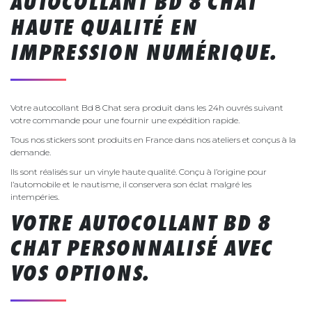
AUTOCOLLANT BD 8 CHAT
HAUTE QUALITÉ EN
IMPRESSION NUMÉRIQUE.
Votre autocollant Bd 8 Chat sera produit dans les 24h ouvrés suivant
votre commande pour une fournir une expédition rapide.
Tous nos stickers sont produits en France dans nos ateliers et conçus à la
demande.
Ils sont réalisés sur un vinyle haute qualité. Conçu à l’origine pour
l’automobile et le nautisme, il conservera son éclat malgré les
intempéries.
VOTRE AUTOCOLLANT BD 8
CHAT PERSONNALISÉ AVEC
VOS OPTIONS.