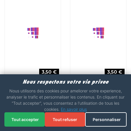
AUTOCOLLANT PERSONNE
AUTOCOLLANT PERSONNE
ENFANT VÉLO
FAMILLE 1
Nous respectons votre vie privee
Nous utilisons des cookies pour ameliorer votre experience,
analyser le trafic et personnaliser les contenus. En cliquant sur
3,50 €
3,50 €
"Tout accepter", vous consentez a l'utilisation de tous les
cookies.
En savoir plus
AUTOCOLLANT PERSONNE
AUTOCOLLANT PERSONNE
FAMILLE 2
FAMILLE 3
Tout accepter
Tout refuser
Personnaliser