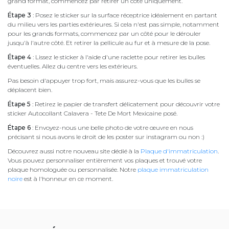
grand format, commencez par retirer un côté uniquement.
Étape 3
: Posez le sticker sur la surface réceptrice idéalement en partant
du milieu vers les parties extérieures. Si cela n'est pas simple, notamment
pour les grands formats, commencez par un côté pour le dérouler
jusqu'à l'autre côté. Et retirer la pellicule au fur et à mesure de la pose.
Étape 4
: Lissez le sticker à l'aide d'une raclette pour retirer les bulles
éventuelles. Allez du centre vers les extérieurs.
Pas besoin d'appuyer trop fort, mais assurez-vous que les bulles se
déplacent bien.
Étape 5
: Retirez le papier de transfert délicatement pour découvrir votre
sticker Autocollant Calavera - Tete De Mort Mexicaine posé.
Étape 6
: Envoyez-nous une belle photo de votre œuvre en nous
précisant si nous avons le droit de les poster sur instagram ou non :)
Découvrez aussi notre nouveau site dédié à la
Plaque d'immatriculation
.
Vous pouvez personnaliser entièrement vos plaques et trouvé votre
plaque homologuée ou personnalisée. Notre
plaque immatriculation
noire
est à l'honneur en ce moment.