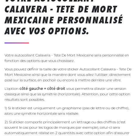
CALAVERA - TETE DE MORT
MEXICAINE PERSONNALISÉ
AVEC VOS OPTIONS.
Votre autocollant Calavera - Tete De Mort Mexicaine sera personnalisé en
fonction des options que vous choisissez.
Vous pouvez définir la taille de votre sticker Autocollant Calavera - Tete De
Mort Mexicaine ainsi que la manière dont vous allez l’utiliser; directement
posé sur la surface, en pochoir ou encore à mettre derrière une vitre.
L’option
côté gauche + côté droit
vous permettra d’avoir une version
classique ainsi que sa symétrie (horizontale). Attention, pour cette option
résultats sont possibles.
1) Si le sticker est uniquement un graphisme (pas de lettre ou de chiffre),
alors une symétrie horizontale sera réalisée.
2) Si sticker comporte principalement un lettrage ou des chiffres (c'est
souvent le cas pour les logos de marques par exemple), celui-ci sera
automatiquement réalisé en 2 quantités avec cette option afin d'assurer