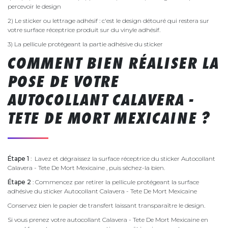
percevoir le design
2) Le sticker ou lettrage adhésif : c'est le design détouré qui restera sur
votre surface réceptrice produit sur du vinyle adhésif.
3) La pellicule protégeant la partie adhésive du sticker
COMMENT BIEN RÉALISER LA
POSE DE VOTRE
AUTOCOLLANT CALAVERA -
TETE DE MORT MEXICAINE ?
Étape 1
: Lavez et dégraissez la surface réceptrice du sticker Autocollant
Calavera - Tete De Mort Mexicaine , puis séchez-la bien.
Étape 2
: Commencez par retirer la pellicule protégeant la surface
adhésive du sticker Autocollant Calavera - Tete De Mort Mexicaine
Conservez bien le papier de transfert laissant transparaître le design.
Si vous prenez votre autocollant Calavera - Tete De Mort Mexicaine en