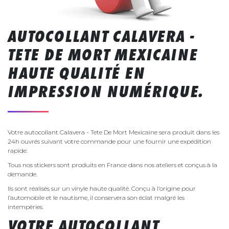
AUTOCOLLANT CALAVERA -
TETE DE MORT MEXICAINE
HAUTE QUALITÉ EN
IMPRESSION NUMÉRIQUE.
Votre autocollant Calavera - Tete De Mort Mexicaine sera produit dans les
24h ouvrés suivant votre commande pour une fournir une expédition
rapide.
Tous nos stickers sont produits en France dans nos ateliers et conçus à la
demande.
Ils sont réalisés sur un vinyle haute qualité. Conçu à l’origine pour
l’automobile et le nautisme, il conservera son éclat malgré les
intempéries.
VOTRE AUTOCOLLANT