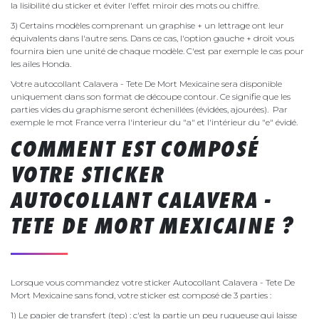
la lisibilité du sticker et éviter l'effet miroir des mots ou chiffre.
3) Certains modèles comprenant un graphise + un lettrage ont leur
équivalents dans l'autre sens. Dans ce cas, l'option gauche + droit vous
fournira bien une unité de chaque modèle. C'est par exemple le cas pour
les ailes Honda.
Votre autocollant Calavera - Tete De Mort Mexicaine sera disponible
uniquement dans son format de découpe contour. Ce signifie que les
parties vides du graphisme seront échenillées (évidées, ajourées). Par
exemple le mot France verra l'interieur du "a" et l'intérieur du "e" évidé.
COMMENT EST COMPOSÉ
VOTRE STICKER
AUTOCOLLANT CALAVERA -
TETE DE MORT MEXICAINE ?
Lorsque vous commandez votre sticker Autocollant Calavera - Tete De
Mort Mexicaine sans fond, votre sticker est composé de 3 parties :
1) Le papier de transfert (tep) : c'est la partie un peu rugueuse qui laisse