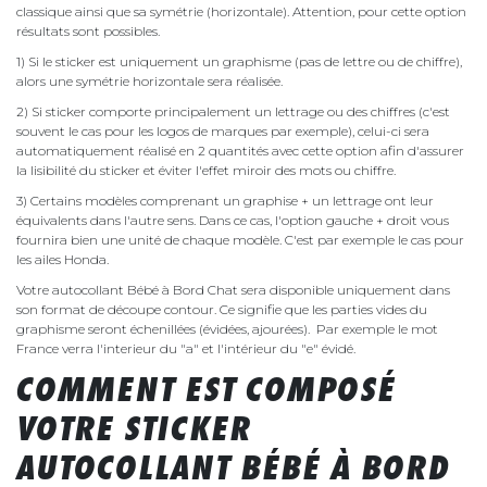
classique ainsi que sa symétrie (horizontale). Attention, pour cette option
résultats sont possibles.
1) Si le sticker est uniquement un graphisme (pas de lettre ou de chiffre),
alors une symétrie horizontale sera réalisée.
2) Si sticker comporte principalement un lettrage ou des chiffres (c'est
souvent le cas pour les logos de marques par exemple), celui-ci sera
automatiquement réalisé en 2 quantités avec cette option afin d'assurer
la lisibilité du sticker et éviter l'effet miroir des mots ou chiffre.
3) Certains modèles comprenant un graphise + un lettrage ont leur
équivalents dans l'autre sens. Dans ce cas, l'option gauche + droit vous
fournira bien une unité de chaque modèle. C'est par exemple le cas pour
les ailes Honda.
Votre autocollant Bébé à Bord Chat sera disponible uniquement dans
son format de découpe contour. Ce signifie que les parties vides du
graphisme seront échenillées (évidées, ajourées). Par exemple le mot
France verra l'interieur du "a" et l'intérieur du "e" évidé.
COMMENT EST COMPOSÉ
VOTRE STICKER
AUTOCOLLANT BÉBÉ À BORD