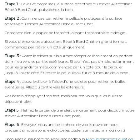
Étape 1
: Lavez et dégraissez la surface réceptrice du sticker Autocollant
Bébé à Bord Chat , puis séchez-la bien.
Étape 2
: Commencez par retirer la pellicule protégeant la surface
adhésive du sticker Autocollant Bébé à Bord Chat
Conservez bien le papier de transfert laissant transparaître le design.
Si vous prenez votre autocollant Bébé à Bord Chat en grand format,
commencez par retirer un côté uniquement.
Étape 3
: Posez le sticker sur la surface réceptrice idéalement en partant
du milieu vers les parties extérieures. Si cela n'est pas simple, notamment
pour les grands formats, commencez par un côté pour le dérouler
jusqu'à l'autre côté. Et retirer la pellicule au fur et à mesure de la pose.
Étape 4
: Lissez le sticker à l'aide d'une raclette pour retirer les bulles
éventuelles. Allez du centre vers les extérieurs.
Pas besoin d'appuyer trop fort, mais assurez-vous que les bulles se
déplacent bien.
Étape 5
: Retirez le papier de transfert délicatement pour découvrir votre
sticker Autocollant Bébé à Bord Chat posé.
Étape 6
: Envoyez-nous une belle photo de votre œuvre en nous
précisant si nous avons le droit de les poster sur instagram ou non :)
Découvrez aussi notre nouveau site dédié à la
Plaque d'immatriculation
.