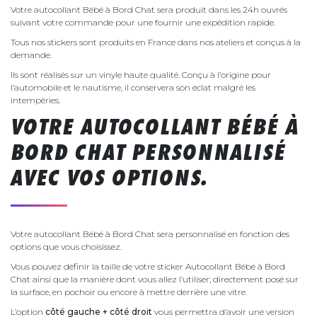
Votre autocollant Bébé à Bord Chat sera produit dans les 24h ouvrés
suivant votre commande pour une fournir une expédition rapide.
Tous nos stickers sont produits en France dans nos ateliers et conçus à la
demande.
Ils sont réalisés sur un vinyle haute qualité. Conçu à l’origine pour
l’automobile et le nautisme, il conservera son éclat malgré les
intempéries.
VOTRE AUTOCOLLANT BÉBÉ À
BORD CHAT PERSONNALISÉ
AVEC VOS OPTIONS.
Votre autocollant Bébé à Bord Chat sera personnalisé en fonction des
options que vous choisissez.
Vous pouvez définir la taille de votre sticker Autocollant Bébé à Bord
Chat ainsi que la manière dont vous allez l’utiliser; directement posé sur
la surface, en pochoir ou encore à mettre derrière une vitre.
L’option
côté gauche + côté droit
vous permettra d’avoir une version