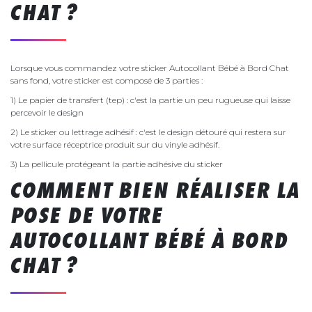
CHAT ?
Lorsque vous commandez votre sticker Autocollant Bébé à Bord Chat
sans fond, votre sticker est composé de 3 parties :
1) Le papier de transfert (tep) : c'est la partie un peu rugueuse qui laisse
percevoir le design
2) Le sticker ou lettrage adhésif : c'est le design détouré qui restera sur
votre surface réceptrice produit sur du vinyle adhésif.
3) La pellicule protégeant la partie adhésive du sticker
COMMENT BIEN RÉALISER LA
POSE DE VOTRE
AUTOCOLLANT BÉBÉ À BORD
CHAT ?