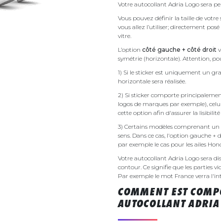
Votre autocollant Adria Logo sera pe
Vous pouvez définir la taille de votr
vous allez l’utiliser; directement pos
vitre.
L’option
côté gauche + côté droit
v
symétrie (horizontale). Attention, pou
1) Si le sticker est uniquement un gra
horizontale sera réalisée.
2) Si sticker comporte principalement 
logos de marques par exemple), celu
cette option afin d'assurer la lisibilit
3) Certains modèles comprenant un g
sens. Dans ce cas, l'option gauche + 
par exemple le cas pour les ailes Ho
Votre autocollant Adria Logo sera 
contour. Ce signifie que les parties v
Par exemple le mot France verra l'inte
COMMENT EST COMPO
AUTOCOLLANT ADRIA