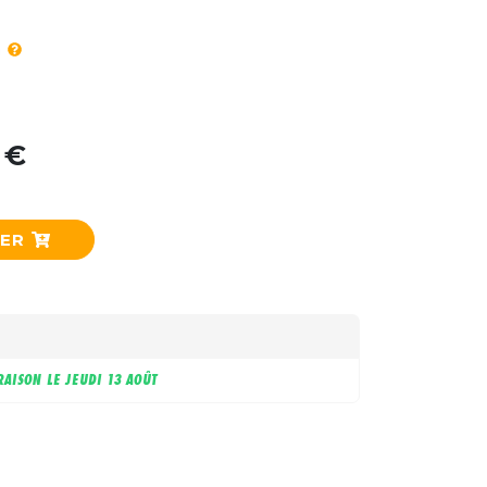
 €
IER
RAISON LE
JEUDI 13 AOÛT