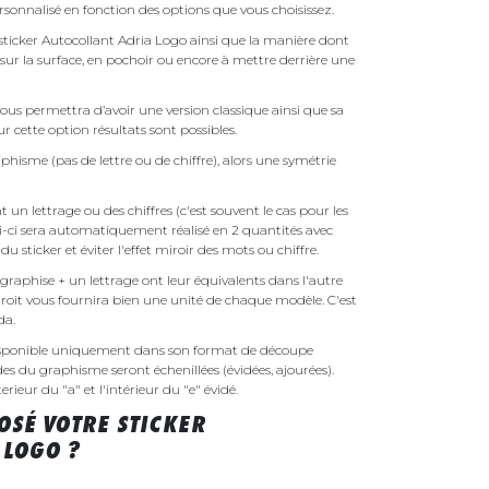
rsonnalisé en fonction des options que vous choisissez.
e sticker Autocollant Adria Logo ainsi que la manière dont
é sur la surface, en pochoir ou encore à mettre derrière une
ous permettra d’avoir une version classique ainsi que sa
r cette option résultats sont possibles.
phisme (pas de lettre ou de chiffre), alors une symétrie
un lettrage ou des chiffres (c'est souvent le cas pour les
i-ci sera automatiquement réalisé en 2 quantités avec
é du sticker et éviter l'effet miroir des mots ou chiffre.
raphise + un lettrage ont leur équivalents dans l'autre
droit vous fournira bien une unité de chaque modèle. C'est
nda.
disponible uniquement dans son format de découpe
ides du graphisme seront échenillées (évidées, ajourées).
rieur du "a" et l'intérieur du "e" évidé.
SÉ VOTRE STICKER
 LOGO ?