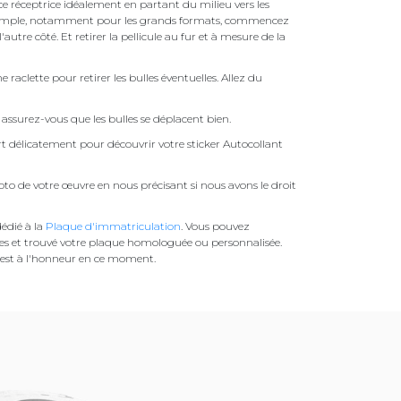
face réceptrice idéalement en partant du milieu vers les
pas simple, notamment pour les grands formats, commencez
autre côté. Et retirer la pellicule au fur et à mesure de la
une raclette pour retirer les bulles éventuelles. Allez du
assurez-vous que les bulles se déplacent bien.
ert délicatement pour découvrir votre sticker Autocollant
to de votre œuvre en nous précisant si nous avons le droit
édié à la
Plaque d'immatriculation
. Vous pouvez
es et trouvé votre plaque homologuée ou personnalisée.
est à l'honneur en ce moment.