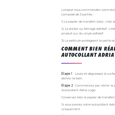
Lorsque vous commandez votre sticke
composé de 3 parties :
1) Le papier de transfert (tep) : c'est
2) Le sticker ou lettrage adhésif : c'e
produit sur du vinyle adhésif.
3) La pellicule protégeant la partie a
COMMENT BIEN RÉAL
AUTOCOLLANT ADRIA
Étape 1
: Lavez et dégraissez la surfa
séchez-la bien.
Étape 2
: Commencez par retirer la p
Autocollant Adria Logo
Conservez bien le papier de transfert 
Si vous prenez votre autocollant Ad
uniquement.