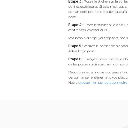
Étape 3
: Posez le sticker sur la sur
parties extérieures. Si cela n'est 
par un côté pour le dérouler jusqu'à l'
pose.
Étape 4
: Lissez le sticker à l'aide d'
centre vers les extérieurs.
Pas besoin d'appuyer trop fort, mais 
Étape 5
: Retirez le papier de transf
Adria Logo posé.
Étape 6
: Envoyez-nous une belle pho
de les poster sur instagram ou non :)
Découvrez aussi notre nouveau site d
personnaliser entièrement vos plaqu
Notre
plaque immatriculation noire