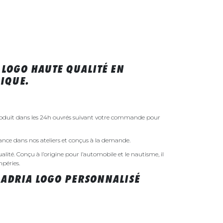
 LOGO HAUTE QUALITÉ EN
IQUE.
roduit dans les 24h ouvrés suivant votre commande pour
rance dans nos ateliers et conçus à la demande.
ualité. Conçu à l’origine pour l’automobile et le nautisme, il
mpéries.
 ADRIA LOGO PERSONNALISÉ