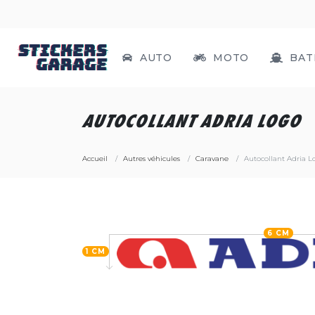
AUTO
MOTO
BAT
AUTOCOLLANT ADRIA LOGO
Accueil
Autres véhicules
Caravane
Autocollant Adria L
6 CM
1 CM