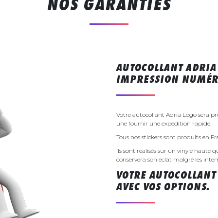
NOS GARANTIES
AUTOCOLLANT ADRIA
IMPRESSION NUMÉR
Votre autocollant Adria Logo sera p
une fournir une expédition rapide.
Tous nos stickers sont produits en F
Ils sont réalisés sur un vinyle haute q
conservera son éclat malgré les inte
VOTRE AUTOCOLLANT
AVEC VOS OPTIONS.