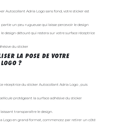
r Autocollant Adria Logo sans fond, votre sticker est
 la partie un peu rugueuse qui laisse percevoir le design
st le design détouré qui restera sur votre surface réceptrice
dhésive du sticker
ISER LA POSE DE VOTRE
 LOGO ?
ce réceptrice du sticker Autocollant Adria Logo , puis
ellicule protégeant la surface adhésive du sticker
laissant transparaître le design.
ria Logo en grand format, commencez par retirer un côté