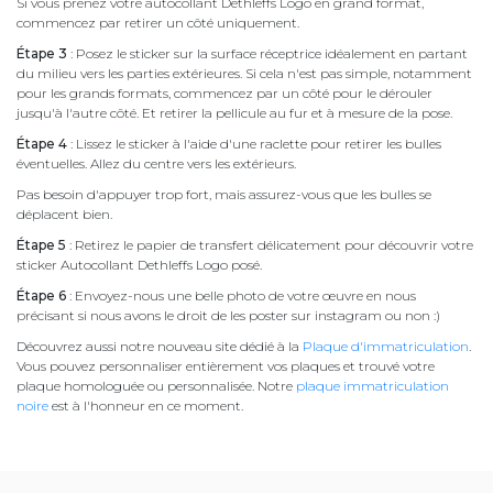
Si vous prenez votre autocollant Dethleffs Logo en grand format,
commencez par retirer un côté uniquement.
Étape 3
: Posez le sticker sur la surface réceptrice idéalement en partant
du milieu vers les parties extérieures. Si cela n'est pas simple, notamment
pour les grands formats, commencez par un côté pour le dérouler
jusqu'à l'autre côté. Et retirer la pellicule au fur et à mesure de la pose.
Étape 4
: Lissez le sticker à l'aide d'une raclette pour retirer les bulles
éventuelles. Allez du centre vers les extérieurs.
Pas besoin d'appuyer trop fort, mais assurez-vous que les bulles se
déplacent bien.
Étape 5
: Retirez le papier de transfert délicatement pour découvrir votre
sticker Autocollant Dethleffs Logo posé.
Étape 6
: Envoyez-nous une belle photo de votre œuvre en nous
précisant si nous avons le droit de les poster sur instagram ou non :)
Découvrez aussi notre nouveau site dédié à la
Plaque d'immatriculation
.
Vous pouvez personnaliser entièrement vos plaques et trouvé votre
plaque homologuée ou personnalisée. Notre
plaque immatriculation
noire
est à l'honneur en ce moment.