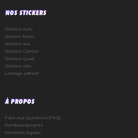
NOS STICKERS
Stickers Auto
Stickers Moto
Stickers 4x4
Stickers Camion
Stickers Quad
Stickers Vélo
Lettrage adhésif
À PROPOS
Foire Aux Questions (FAQ)
Remboursements
Mentions légales