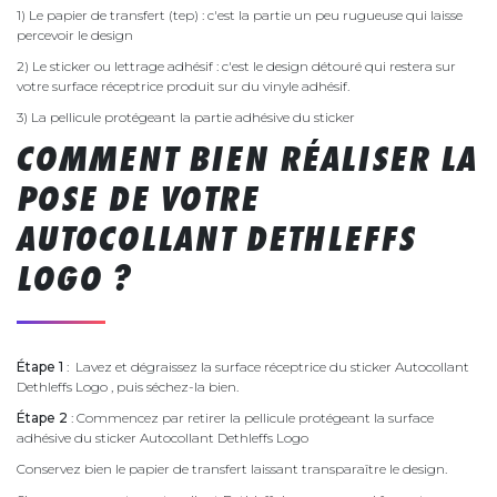
1) Le papier de transfert (tep) : c'est la partie un peu rugueuse qui laisse
percevoir le design
2) Le sticker ou lettrage adhésif : c'est le design détouré qui restera sur
votre surface réceptrice produit sur du vinyle adhésif.
3) La pellicule protégeant la partie adhésive du sticker
COMMENT BIEN RÉALISER LA
POSE DE VOTRE
AUTOCOLLANT DETHLEFFS
LOGO ?
Étape 1
: Lavez et dégraissez la surface réceptrice du sticker Autocollant
Dethleffs Logo , puis séchez-la bien.
Étape 2
: Commencez par retirer la pellicule protégeant la surface
adhésive du sticker Autocollant Dethleffs Logo
Conservez bien le papier de transfert laissant transparaître le design.