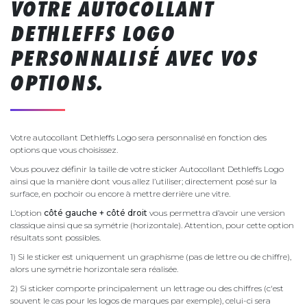
VOTRE AUTOCOLLANT
DETHLEFFS LOGO
PERSONNALISÉ AVEC VOS
OPTIONS.
Votre autocollant Dethleffs Logo sera personnalisé en fonction des
options que vous choisissez.
Vous pouvez définir la taille de votre sticker Autocollant Dethleffs Logo
ainsi que la manière dont vous allez l’utiliser; directement posé sur la
surface, en pochoir ou encore à mettre derrière une vitre.
L’option
côté gauche + côté droit
vous permettra d’avoir une version
classique ainsi que sa symétrie (horizontale). Attention, pour cette option
résultats sont possibles.
1) Si le sticker est uniquement un graphisme (pas de lettre ou de chiffre),
alors une symétrie horizontale sera réalisée.
2) Si sticker comporte principalement un lettrage ou des chiffres (c'est
souvent le cas pour les logos de marques par exemple), celui-ci sera