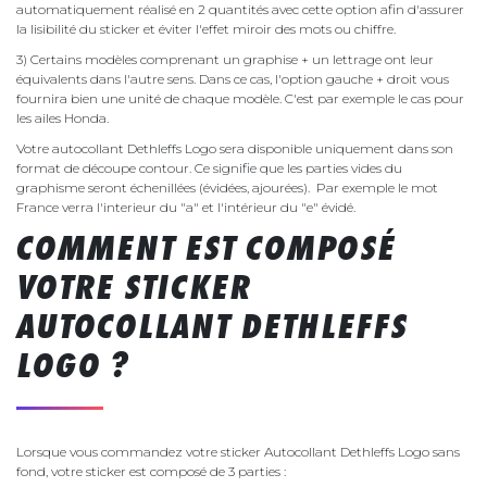
automatiquement réalisé en 2 quantités avec cette option afin d'assurer
la lisibilité du sticker et éviter l'effet miroir des mots ou chiffre.
3) Certains modèles comprenant un graphise + un lettrage ont leur
équivalents dans l'autre sens. Dans ce cas, l'option gauche + droit vous
fournira bien une unité de chaque modèle. C'est par exemple le cas pour
les ailes Honda.
Votre autocollant Dethleffs Logo sera disponible uniquement dans son
format de découpe contour. Ce signifie que les parties vides du
graphisme seront échenillées (évidées, ajourées). Par exemple le mot
France verra l'interieur du "a" et l'intérieur du "e" évidé.
COMMENT EST COMPOSÉ
VOTRE STICKER
AUTOCOLLANT DETHLEFFS
LOGO ?
Lorsque vous commandez votre sticker Autocollant Dethleffs Logo sans
fond, votre sticker est composé de 3 parties :