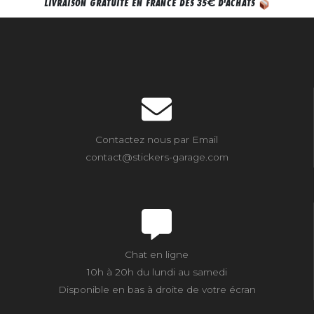
€
LIVRAISON GRATUITE EN FRANCE DÈS 35
D'ACHATS
Contactez nous par Email
contact@stickers-garage.com
Chat en ligne
10h à 20h du lundi au samedi
Disponible en bas à droite de votre écran