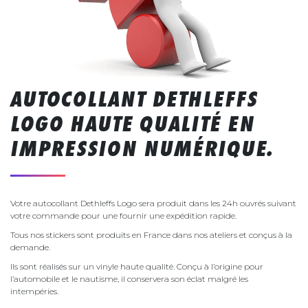
AUTOCOLLANT DETHLEFFS
LOGO HAUTE QUALITÉ EN
IMPRESSION NUMÉRIQUE.
Votre autocollant Dethleffs Logo sera produit dans les 24h ouvrés suivant
votre commande pour une fournir une expédition rapide.
Tous nos stickers sont produits en France dans nos ateliers et conçus à la
demande.
Ils sont réalisés sur un vinyle haute qualité. Conçu à l’origine pour
l’automobile et le nautisme, il conservera son éclat malgré les
intempéries.