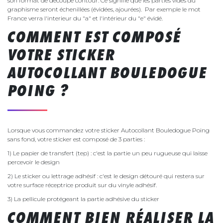
son format de découpe contour. Ce signifie que les parties vides du
graphisme seront échenillées (évidées, ajourées). Par exemple le mot
France verra l'interieur du "a" et l'intérieur du "e" évidé.
COMMENT EST COMPOSÉ
VOTRE STICKER
AUTOCOLLANT BOULEDOGUE
POING ?
Lorsque vous commandez votre sticker Autocollant Bouledogue Poing
sans fond, votre sticker est composé de 3 parties :
1) Le papier de transfert (tep) : c'est la partie un peu rugueuse qui laisse
percevoir le design
2) Le sticker ou lettrage adhésif : c'est le design détouré qui restera sur
votre surface réceptrice produit sur du vinyle adhésif.
3) La pellicule protégeant la partie adhésive du sticker
COMMENT BIEN RÉALISER LA