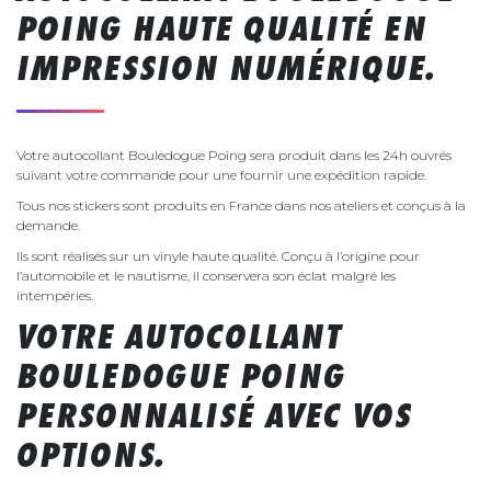
POING HAUTE QUALITÉ EN
IMPRESSION NUMÉRIQUE.
Votre autocollant Bouledogue Poing sera produit dans les 24h ouvrés
suivant votre commande pour une fournir une expédition rapide.
Tous nos stickers sont produits en France dans nos ateliers et conçus à la
demande.
Ils sont réalisés sur un vinyle haute qualité. Conçu à l’origine pour
l’automobile et le nautisme, il conservera son éclat malgré les
intempéries.
VOTRE AUTOCOLLANT
BOULEDOGUE POING
PERSONNALISÉ AVEC VOS
OPTIONS.