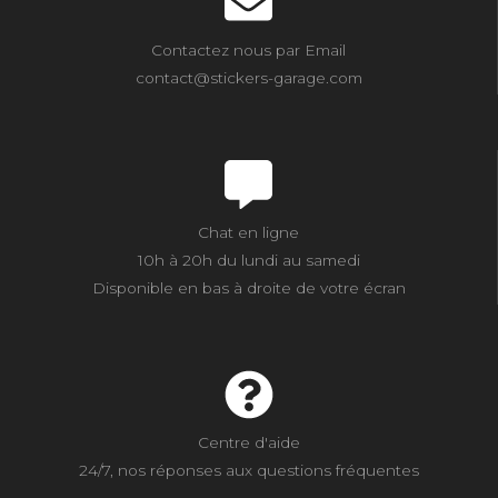
Contactez nous par Email
contact@stickers-garage.com
Chat en ligne
10h à 20h du lundi au samedi
Disponible en bas à droite de votre écran
Centre d'aide
24/7, nos réponses aux questions fréquentes