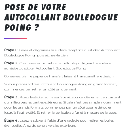
POSE DE VOTRE
AUTOCOLLANT BOULEDOGUE
POING ?
Étape 1
: Lavez et dégraissez la surface réceptrice du sticker Autocollant
Bouledogue Poing , puis séchez-la bien.
Étape 2
: Commencez par retirer la pellicule protégeant la surface
adhésive du sticker Autocollant Bouledogue Poing
Conservez bien le papier de transfert laissant transparaître le design.
Si vous prenez votre autocollant Bouledogue Poing en grand format,
commencez par retirer un côté uniquement.
Étape 3
: Posez le sticker sur la surface réceptrice idéalement en partant
du milieu vers les parties extérieures. Si cela n'est pas simple, notamment
pour les grands formats, commencez par un côté pour le dérouler
jusqu'à l'autre côté. Et retirer la pellicule au fur et à mesure de la pose.
Étape 4
: Lissez le sticker à l'aide d'une raclette pour retirer les bulles
éventuelles. Allez du centre vers les extérieurs.