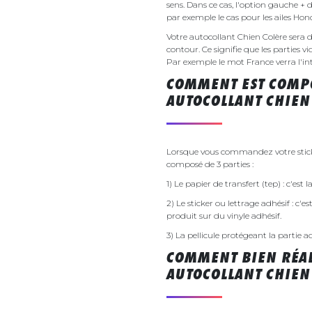
sens. Dans ce cas, l'option gauche + 
par exemple le cas pour les ailes Ho
Votre autocollant Chien Colère ser
contour. Ce signifie que les parties v
Par exemple le mot France verra l'inte
COMMENT EST COMPO
AUTOCOLLANT CHIEN
Lorsque vous commandez votre sticker
composé de 3 parties :
1) Le papier de transfert (tep) : c'est
2) Le sticker ou lettrage adhésif : c'e
produit sur du vinyle adhésif.
3) La pellicule protégeant la partie a
COMMENT BIEN RÉAL
AUTOCOLLANT CHIEN