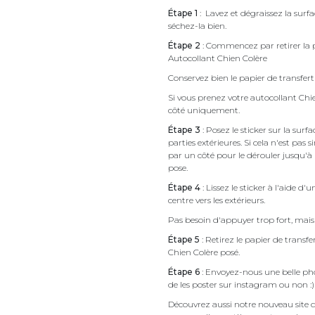
Étape 1
: Lavez et dégraissez la surfa
séchez-la bien.
Étape 2
: Commencez par retirer la p
Autocollant Chien Colère
Conservez bien le papier de transfert 
Si vous prenez votre autocollant Ch
côté uniquement.
Étape 3
: Posez le sticker sur la sur
parties extérieures. Si cela n'est 
par un côté pour le dérouler jusqu'à l'
pose.
Étape 4
: Lissez le sticker à l'aide d'
centre vers les extérieurs.
Pas besoin d'appuyer trop fort, mais 
Étape 5
: Retirez le papier de transf
Chien Colère posé.
Étape 6
: Envoyez-nous une belle pho
de les poster sur instagram ou non :)
Découvrez aussi notre nouveau site d