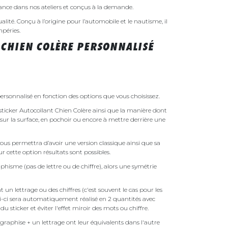
rance dans nos ateliers et conçus à la demande.
ualité. Conçu à l’origine pour l’automobile et le nautisme, il
mpéries.
 CHIEN COLÈRE PERSONNALISÉ
ersonnalisé en fonction des options que vous choisissez.
e sticker Autocollant Chien Colère ainsi que la manière dont
é sur la surface, en pochoir ou encore à mettre derrière une
ous permettra d’avoir une version classique ainsi que sa
r cette option résultats sont possibles.
phisme (pas de lettre ou de chiffre), alors une symétrie
un lettrage ou des chiffres (c'est souvent le cas pour les
i-ci sera automatiquement réalisé en 2 quantités avec
é du sticker et éviter l'effet miroir des mots ou chiffre.
raphise + un lettrage ont leur équivalents dans l'autre