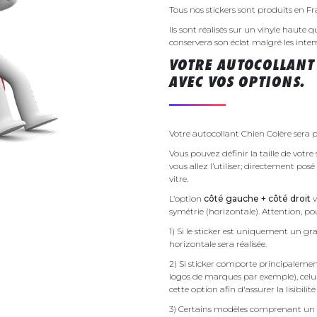
Tous nos stickers sont produits en F
Ils sont réalisés sur un vinyle haute q
conservera son éclat malgré les inte
VOTRE AUTOCOLLANT
AVEC VOS OPTIONS.
Votre autocollant Chien Colère sera p
Vous pouvez définir la taille de votr
vous allez l’utiliser; directement pos
vitre.
L’option
côté gauche + côté droit
v
symétrie (horizontale). Attention, pou
1) Si le sticker est uniquement un gra
horizontale sera réalisée.
2) Si sticker comporte principalement 
logos de marques par exemple), celu
cette option afin d'assurer la lisibilit
3) Certains modèles comprenant un g