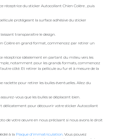
ce réceptrice du sticker Autocollant Chien Colère , puis
ellicule protégeant la surface adhésive du sticker
laissant transparaître le design.
ien Colère en grand format, commencez par retirer un
face réceptrice idéalement en partant du milieu vers les
pas simple, notamment pour les grands formats, commencez
autre côté. Et retirer la pellicule au fur et à mesure de la
une raclette pour retirer les bulles éventuelles. Allez du
assurez-vous que les bulles se déplacent bien.
ert délicatement pour découvrir votre sticker Autocollant
to de votre œuvre en nous précisant si nous avons le droit
édié à la
Plaque d'immatriculation
. Vous pouvez