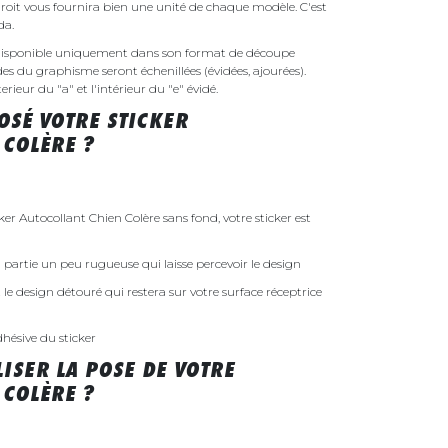
droit vous fournira bien une unité de chaque modèle. C'est
nda.
a disponible uniquement dans son format de découpe
ides du graphisme seront échenillées (évidées, ajourées).
rieur du "a" et l'intérieur du "e" évidé.
SÉ VOTRE STICKER
 COLÈRE ?
 Autocollant Chien Colère sans fond, votre sticker est
 la partie un peu rugueuse qui laisse percevoir le design
st le design détouré qui restera sur votre surface réceptrice
dhésive du sticker
ISER LA POSE DE VOTRE
 COLÈRE ?