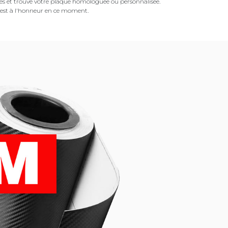
es et trouvé votre plaque homologuée ou personnalisée.
est à l'honneur en ce moment.