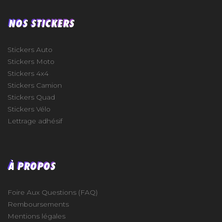
NOS STICKERS
Stickers Auto
Stickers Moto
Stickers 4x4
Stickers Camion
Stickers Quad
Stickers Vélo
Lettrage adhésif
À PROPOS
Foire Aux Questions (FAQ)
Remboursements
Mentions légales