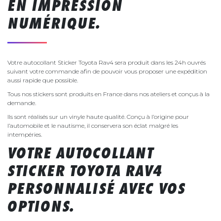
EN IMPRESSION
NUMÉRIQUE.
Votre autocollant Sticker Toyota Rav4 sera produit dans les 24h ouvrés
suivant votre commande afin de pouvoir vous proposer une expédition
aussi rapide que possible.
Tous nos stickers sont produits en France dans nos ateliers et conçus à la
demande.
Ils sont réalisés sur un vinyle haute qualité. Conçu à l’origine pour
l’automobile et le nautisme, il conservera son éclat malgré les
intempéries.
VOTRE AUTOCOLLANT
STICKER TOYOTA RAV4
PERSONNALISÉ AVEC VOS
OPTIONS.