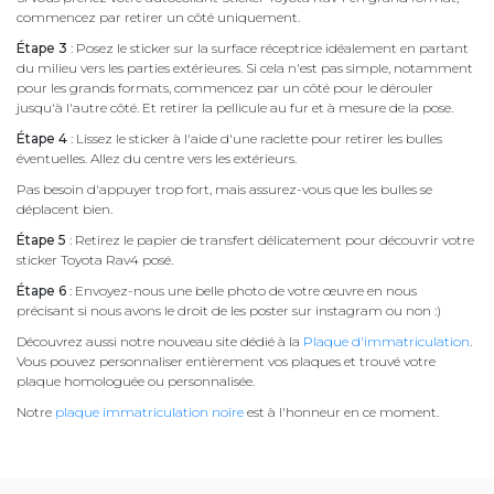
commencez par retirer un côté uniquement.
Étape 3
: Posez le sticker sur la surface réceptrice idéalement en partant
du milieu vers les parties extérieures. Si cela n'est pas simple, notamment
pour les grands formats, commencez par un côté pour le dérouler
jusqu'à l'autre côté. Et retirer la pellicule au fur et à mesure de la pose.
Étape 4
: Lissez le sticker à l'aide d'une raclette pour retirer les bulles
éventuelles. Allez du centre vers les extérieurs.
Pas besoin d'appuyer trop fort, mais assurez-vous que les bulles se
déplacent bien.
Étape 5
: Retirez le papier de transfert délicatement pour découvrir votre
sticker Toyota Rav4 posé.
Étape 6
: Envoyez-nous une belle photo de votre œuvre en nous
précisant si nous avons le droit de les poster sur instagram ou non :)
Découvrez aussi notre nouveau site dédié à la
Plaque d'immatriculation
.
Vous pouvez personnaliser entièrement vos plaques et trouvé votre
plaque homologuée ou personnalisée.
Notre
plaque immatriculation noire
est à l'honneur en ce moment.