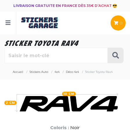
LIVRAISON GRATUITE EN FRANCE DÈS 35€ D’ACHAT
0
STICKER TOYOTA RAV4
Accueil
Stickers Auto
4x4
Déco 4x4
Sticker Toyota Rav4
10 CM
2 CM
Coloris :
Noir