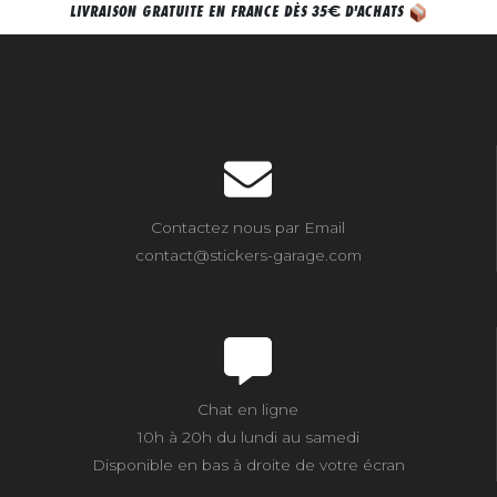
€
LIVRAISON GRATUITE EN FRANCE DÈS 35
D'ACHATS
Contactez nous par Email
contact@stickers-garage.com
Chat en ligne
10h à 20h du lundi au samedi
Disponible en bas à droite de votre écran