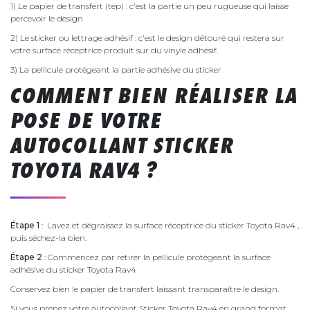
1) Le papier de transfert (tep) : c'est la partie un peu rugueuse qui laisse
percevoir le design
2) Le sticker ou lettrage adhésif : c'est le design détouré qui restera sur
votre surface réceptrice produit sur du vinyle adhésif.
3) La pellicule protégeant la partie adhésive du sticker
COMMENT BIEN RÉALISER LA
POSE DE VOTRE
AUTOCOLLANT STICKER
TOYOTA RAV4 ?
Étape 1
: Lavez et dégraissez la surface réceptrice du sticker Toyota Rav4 ,
puis séchez-la bien.
Étape 2
: Commencez par retirer la pellicule protégeant la surface
adhésive du sticker Toyota Rav4
Conservez bien le papier de transfert laissant transparaître le design.
Si vous prenez votre autocollant Sticker Toyota Rav4 en grand format,