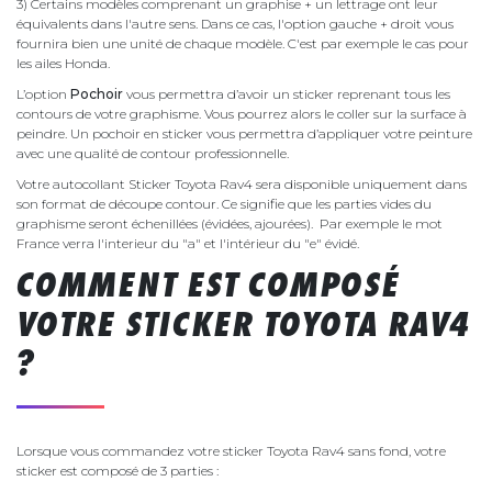
3) Certains modèles comprenant un graphise + un lettrage ont leur
équivalents dans l'autre sens. Dans ce cas, l'option gauche + droit vous
fournira bien une unité de chaque modèle. C'est par exemple le cas pour
les ailes Honda.
L’option
Pochoir
vous permettra d’avoir un sticker reprenant tous les
contours de votre graphisme. Vous pourrez alors le coller sur la surface à
peindre. Un pochoir en sticker vous permettra d’appliquer votre peinture
avec une qualité de contour professionnelle.
Votre autocollant Sticker Toyota Rav4 sera disponible uniquement dans
son format de découpe contour. Ce signifie que les parties vides du
graphisme seront échenillées (évidées, ajourées). Par exemple le mot
France verra l'interieur du "a" et l'intérieur du "e" évidé.
COMMENT EST COMPOSÉ
VOTRE STICKER TOYOTA RAV4
?
Lorsque vous commandez votre sticker Toyota Rav4 sans fond, votre
sticker est composé de 3 parties :