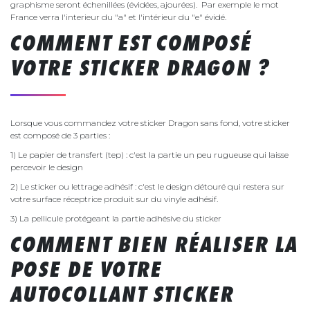
graphisme seront échenillées (évidées, ajourées). Par exemple le mot
France verra l'interieur du "a" et l'intérieur du "e" évidé.
COMMENT EST COMPOSÉ
VOTRE STICKER DRAGON ?
Lorsque vous commandez votre sticker Dragon sans fond, votre sticker
est composé de 3 parties :
1) Le papier de transfert (tep) : c'est la partie un peu rugueuse qui laisse
percevoir le design
2) Le sticker ou lettrage adhésif : c'est le design détouré qui restera sur
votre surface réceptrice produit sur du vinyle adhésif.
3) La pellicule protégeant la partie adhésive du sticker
COMMENT BIEN RÉALISER LA
POSE DE VOTRE
AUTOCOLLANT STICKER