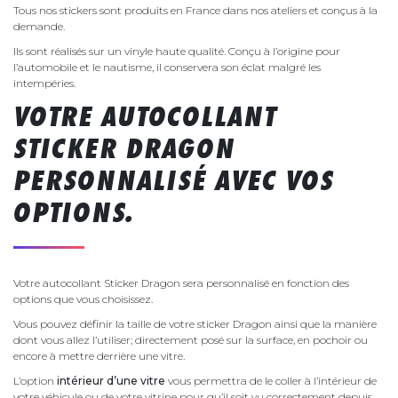
Tous nos stickers sont produits en France dans nos ateliers et conçus à la
demande.
Ils sont réalisés sur un vinyle haute qualité. Conçu à l’origine pour
l’automobile et le nautisme, il conservera son éclat malgré les
intempéries.
VOTRE AUTOCOLLANT
STICKER DRAGON
PERSONNALISÉ AVEC VOS
OPTIONS.
Votre autocollant Sticker Dragon sera personnalisé en fonction des
options que vous choisissez.
Vous pouvez définir la taille de votre sticker Dragon ainsi que la manière
dont vous allez l’utiliser; directement posé sur la surface, en pochoir ou
encore à mettre derrière une vitre.
L’option
intérieur d’une vitre
vous permettra de le coller à l’intérieur de
votre véhicule ou de votre vitrine pour qu’il soit vu correctement depuis