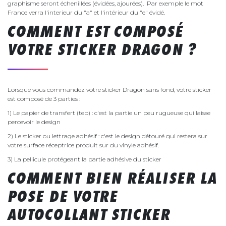
graphisme seront échenillées (évidées, ajourées). Par exemple le mot
France verra l'interieur du "a" et l'intérieur du "e" évidé.
COMMENT EST COMPOSÉ
VOTRE STICKER DRAGON ?
Lorsque vous commandez votre sticker Dragon sans fond, votre sticker
est composé de 3 parties :
1) Le papier de transfert (tep) : c'est la partie un peu rugueuse qui laisse
percevoir le design
2) Le sticker ou lettrage adhésif : c'est le design détouré qui restera sur
votre surface réceptrice produit sur du vinyle adhésif.
3) La pellicule protégeant la partie adhésive du sticker
COMMENT BIEN RÉALISER LA
POSE DE VOTRE
AUTOCOLLANT STICKER