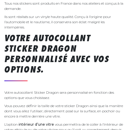
Tous nos stickers sont produits en France dans nos ateliers et conçus à la
demande.
Ils sont réalisés sur un vinyle haute qualité. Conçu à l’origine pour
l’automobile et le nautisme, il conservera son éclat malgré les
intempéries.
VOTRE AUTOCOLLANT
STICKER DRAGON
PERSONNALISÉ AVEC VOS
OPTIONS.
Votre autocollant Sticker Dragon sera personnalisé en fonction des
options que vous choisissez.
Vous pouvez définir la taille de votre sticker Dragon ainsi que la manière
dont vous allez l’utiliser; directement posé sur la surface, en pochoir ou
encore à mettre derrière une vitre.
L’option
intérieur d’une vitre
vous permettra de le coller à l’intérieur de
votre véhicule ou de votre vitrine pour qu’il soit vu correctement depuis