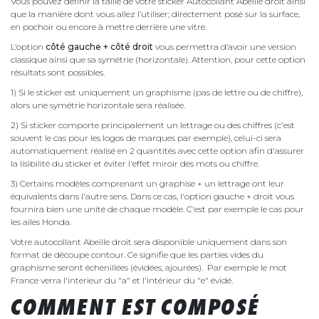
Vous pouvez définir la taille de votre sticker Autocollant Abeille droit ainsi
que la manière dont vous allez l’utiliser; directement posé sur la surface,
en pochoir ou encore à mettre derrière une vitre.
L’option
côté gauche + côté droit
vous permettra d’avoir une version
classique ainsi que sa symétrie (horizontale). Attention, pour cette option
résultats sont possibles.
1) Si le sticker est uniquement un graphisme (pas de lettre ou de chiffre),
alors une symétrie horizontale sera réalisée.
2) Si sticker comporte principalement un lettrage ou des chiffres (c'est
souvent le cas pour les logos de marques par exemple), celui-ci sera
automatiquement réalisé en 2 quantités avec cette option afin d'assurer
la lisibilité du sticker et éviter l'effet miroir des mots ou chiffre.
3) Certains modèles comprenant un graphise + un lettrage ont leur
équivalents dans l'autre sens. Dans ce cas, l'option gauche + droit vous
fournira bien une unité de chaque modèle. C'est par exemple le cas pour
les ailes Honda.
Votre autocollant Abeille droit sera disponible uniquement dans son
format de découpe contour. Ce signifie que les parties vides du
graphisme seront échenillées (évidées, ajourées). Par exemple le mot
France verra l'interieur du "a" et l'intérieur du "e" évidé.
COMMENT EST COMPOSÉ