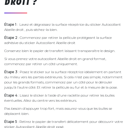
DROIT ?
Étape 1
: Lavez et dégraissez la surface réceptrice du sticker Autocollant
Abeille droit , puis séchez-la bien.
Étape 2
: Commencez par retirer la pellicule protégeant la surface
adhésive du sticker Autocollant Abeille droit
Conservez bien le papier de transfert laissant transparaître le design.
Si vous prenez votre autocollant Abeille droit en grand format,
commencez par retirer un côté uniquement.
Étape 3
: Posez le sticker sur la surface réceptrice idéalement en partant
du milieu vers les parties extérieures. Si cela n'est pas simple, notamment
pour les grands formats, commencez par un côté pour le dérouler
jusqu'à l'autre côté. Et retirer la pellicule au fur et à mesure de la pose.
Étape 4
: Lissez le sticker à l'aide d'une raclette pour retirer les bulles
éventuelles. Allez du centre vers les extérieurs.
Pas besoin d'appuyer trop fort, mais assurez-vous que les bulles se
déplacent bien.
Étape 5
: Retirez le papier de transfert délicatement pour découvrir votre
sticker Autocollant Abeille droit posé.