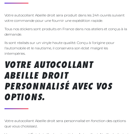
Votre autocollant Abeille droit sera produit dans les 24h ouvrés suivant
votre commande pour une fournir une expédition rapide.
Tous nos stickers sont produits en France dans nos ateliers et conçus à la
demande.
Ils sont réalisés sur un vinyle haute qualité. Conçu à l’origine pour
l’automobile et le nautisme, il conservera son éclat malgré les
intempéries.
VOTRE AUTOCOLLANT
ABEILLE DROIT
PERSONNALISÉ AVEC VOS
OPTIONS.
Votre autocollant Abeille droit sera personnalisé en fonction des options
que vous choisissez.