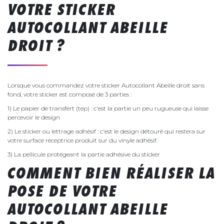
VOTRE STICKER
AUTOCOLLANT ABEILLE
DROIT ?
Lorsque vous commandez votre sticker Autocollant Abeille droit sans
fond, votre sticker est composé de 3 parties :
1) Le papier de transfert (tep) : c'est la partie un peu rugueuse qui laisse
percevoir le design
2) Le sticker ou lettrage adhésif : c'est le design détouré qui restera sur
votre surface réceptrice produit sur du vinyle adhésif.
3) La pellicule protégeant la partie adhésive du sticker
COMMENT BIEN RÉALISER LA
POSE DE VOTRE
AUTOCOLLANT ABEILLE