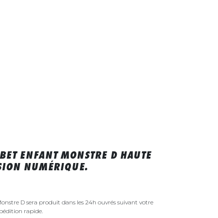
BET ENFANT MONSTRE D HAUTE
SSION NUMÉRIQUE.
onstre D sera produit dans les 24h ouvrés suivant votre
édition rapide.