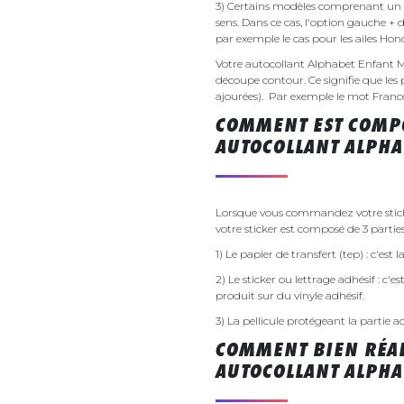
3) Certains modèles comprenant un g
sens. Dans ce cas, l'option gauche + 
par exemple le cas pour les ailes Ho
Votre autocollant Alphabet Enfant 
découpe contour. Ce signifie que les 
ajourées). Par exemple le mot France v
COMMENT EST COMPO
AUTOCOLLANT ALPHA
Lorsque vous commandez votre stick
votre sticker est composé de 3 parties
1) Le papier de transfert (tep) : c'est
2) Le sticker ou lettrage adhésif : c'e
produit sur du vinyle adhésif.
3) La pellicule protégeant la partie a
COMMENT BIEN RÉAL
AUTOCOLLANT ALPHA