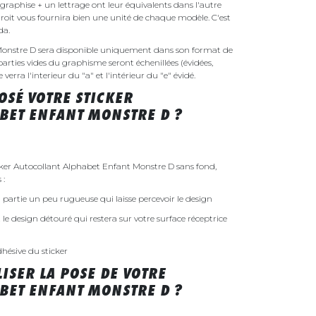
raphise + un lettrage ont leur équivalents dans l'autre
droit vous fournira bien une unité de chaque modèle. C'est
nda.
Monstre D sera disponible uniquement dans son format de
parties vides du graphisme seront échenillées (évidées,
erra l'interieur du "a" et l'intérieur du "e" évidé.
SÉ VOTRE STICKER
BET ENFANT MONSTRE D ?
er Autocollant Alphabet Enfant Monstre D sans fond,
 :
 la partie un peu rugueuse qui laisse percevoir le design
st le design détouré qui restera sur votre surface réceptrice
dhésive du sticker
ISER LA POSE DE VOTRE
BET ENFANT MONSTRE D ?