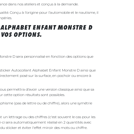
rance dans nos ateliers et conçus à la demande.
ualité. Conçu à l’origine pour l’automobile et le nautisme, il
mpéries.
 ALPHABET ENFANT MONSTRE D
VOS OPTIONS.
onstre D sera personnalisé en fonction des options que
e sticker Autocollant Alphabet Enfant Monstre D ainsi que
 directement posé sur la surface, en pochoir ou encore à
ous permettra d’avoir une version classique ainsi que sa
r cette option résultats sont possibles.
phisme (pas de lettre ou de chiffre), alors une symétrie
un lettrage ou des chiffres (c'est souvent le cas pour les
i-ci sera automatiquement réalisé en 2 quantités avec
é du sticker et éviter l'effet miroir des mots ou chiffre.