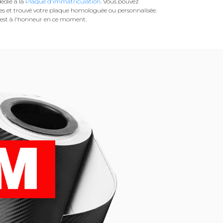
édié à la
Plaque d'immatriculation
. Vous pouvez
es et trouvé votre plaque homologuée ou personnalisée.
est à l'honneur en ce moment.