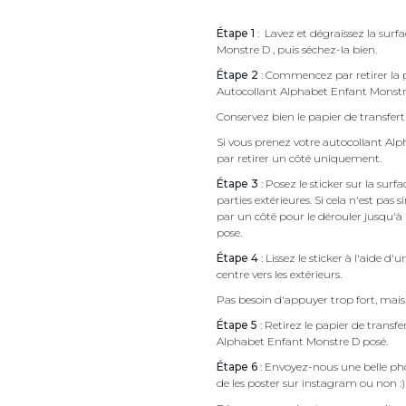
Étape 1
: Lavez et dégraissez la surf
Monstre D , puis séchez-la bien.
Étape 2
: Commencez par retirer la p
Autocollant Alphabet Enfant Monst
Conservez bien le papier de transfert 
Si vous prenez votre autocollant A
par retirer un côté uniquement.
Étape 3
: Posez le sticker sur la sur
parties extérieures. Si cela n'est 
par un côté pour le dérouler jusqu'à l'
pose.
Étape 4
: Lissez le sticker à l'aide d'
centre vers les extérieurs.
Pas besoin d'appuyer trop fort, mais 
Étape 5
: Retirez le papier de transf
Alphabet Enfant Monstre D posé.
Étape 6
: Envoyez-nous une belle pho
de les poster sur instagram ou non :)