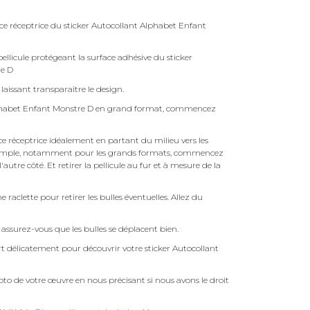
ace réceptrice du sticker Autocollant Alphabet Enfant
ellicule protégeant la surface adhésive du sticker
re D
laissant transparaître le design.
lphabet Enfant Monstre D en grand format, commencez
face réceptrice idéalement en partant du milieu vers les
pas simple, notamment pour les grands formats, commencez
autre côté. Et retirer la pellicule au fur et à mesure de la
une raclette pour retirer les bulles éventuelles. Allez du
assurez-vous que les bulles se déplacent bien.
ert délicatement pour découvrir votre sticker Autocollant
to de votre œuvre en nous précisant si nous avons le droit