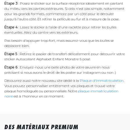
Étape 3
: Posez le sticker sur la surface réceptrice idéalement en partant
du milieu vers les parties extérieures. Si cela n'est pas simple, notamment
pour les grands formats, commencez par un côté pour le dérouler
jusqu'à l'autre côté. Et retirer la pellicule au fur et à mesure de la pose.
Étape 4
: Lissez le sticker à l'aide d'une raclette pour retirer les bulles
éventuelles. Allez du centre vers les extérieurs.
Pas besoin d'appuyer trop fort, mais assurez-vous que les bulles se
déplacent bien.
Étape 5
: Retirez le papier de transfert délicatement pour découvrir votre
sticker Autocollant Alphabet Enfant Monstre S posé.
Étape 6
: Envoyez-nous une belle photo de votre œuvre en nous
précisant si nous avons le droit de les poster sur instagram ou non :)
Découvrez aussi notre nouveau site dédié à la
Plaque d'immatriculation
.
Vous pouvez personnaliser entièrement vos plaques et trouvé votre
plaque homologuée ou personnalisée. Notre
plaque immatriculation
noire
est à l'honneur en ce moment.
DES MATÉRIAUX PREMIUM