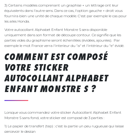
3) Certains modèles comprenant un graphise + un lettrage ont leur
équivalents dans l'autre sens. Dans ce cas, l'option gauche + droit vous
fournira bien une unité de chaque modèle. C'est par exemple le cas pour
les ailes Honda.
Votre autocollant Alphabet Enfant Monstre S sera disponible
uniquement dans son format de découpe contour. Ce signifie que les
parties vides du graphisme seront échenillées (évidées, ajourées). Par
exemple le mot France verra l'interieur du "a" et l'intérieur du "e" évidé.
COMMENT EST COMPOSÉ
VOTRE STICKER
AUTOCOLLANT ALPHABET
ENFANT MONSTRE S ?
Lorsque vous commandez votre sticker Autocollant Alphabet Enfant
Monstre S sans fond, votre sticker est composé de 3 parties :
1) Le papier de transfert (tep) : c'est la partie un peu rugueuse qui laisse
percevoir le design