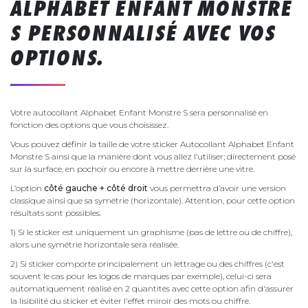
ALPHABET ENFANT MONSTRE
S PERSONNALISÉ AVEC VOS
OPTIONS.
Votre autocollant Alphabet Enfant Monstre S sera personnalisé en
fonction des options que vous choisissez.
Vous pouvez définir la taille de votre sticker Autocollant Alphabet Enfant
Monstre S ainsi que la manière dont vous allez l’utiliser; directement posé
sur la surface, en pochoir ou encore à mettre derrière une vitre.
L’option
côté gauche + côté droit
vous permettra d’avoir une version
classique ainsi que sa symétrie (horizontale). Attention, pour cette option
résultats sont possibles.
1) Si le sticker est uniquement un graphisme (pas de lettre ou de chiffre),
alors une symétrie horizontale sera réalisée.
2) Si sticker comporte principalement un lettrage ou des chiffres (c'est
souvent le cas pour les logos de marques par exemple), celui-ci sera
automatiquement réalisé en 2 quantités avec cette option afin d'assurer
la lisibilité du sticker et éviter l'effet miroir des mots ou chiffre.