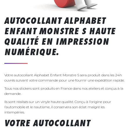
AUTOCOLLANT ALPHABET
ENFANT MONSTRE S HAUTE
QUALITÉ EN IMPRESSION
NUMÉRIQUE.
Votre autocollant Alphabet Enfant Monstre S sera produit dans les 24h
ouvrés suivant votre commande pour une fournir une expédition rapide.
Tous nos stickers sont produits en France dans nos ateliers et conçus à la
demande.
Ils sont réalisés sur un vinyle haute qualité. Conçu à l’origine pour
l’automobile et le nautisme, il conservera son éclat malgré les
intempéries.
VOTRE AUTOCOLLANT