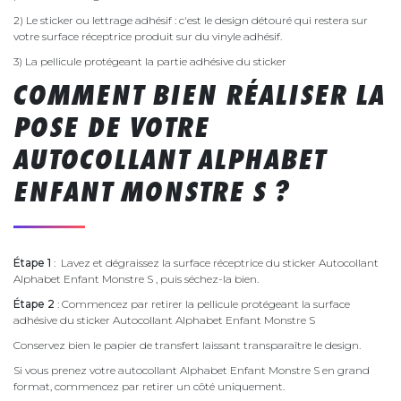
2) Le sticker ou lettrage adhésif : c'est le design détouré qui restera sur
votre surface réceptrice produit sur du vinyle adhésif.
3) La pellicule protégeant la partie adhésive du sticker
COMMENT BIEN RÉALISER LA
POSE DE VOTRE
AUTOCOLLANT ALPHABET
ENFANT MONSTRE S ?
Étape 1
: Lavez et dégraissez la surface réceptrice du sticker Autocollant
Alphabet Enfant Monstre S , puis séchez-la bien.
Étape 2
: Commencez par retirer la pellicule protégeant la surface
adhésive du sticker Autocollant Alphabet Enfant Monstre S
Conservez bien le papier de transfert laissant transparaître le design.
Si vous prenez votre autocollant Alphabet Enfant Monstre S en grand
format, commencez par retirer un côté uniquement.