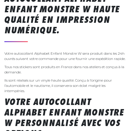
ENFANT MONSTRE W HAUTE
QUALITÉ EN IMPRESSION
NUMÉRIQUE.
Votre autocollant Alphabet Enfant Monstre W sera produit dans les 24h
ouvrés suivant votre commande pour une fournir une expédition rapide.
Tous nos stickers sont produits en France dans nos ateliers et conçus à la
demande.
Ils sont réalisés sur un vinyle haute qualité. Conçu à l’origine pour
l’automobile et le nautisme, il conservera son éclat malgré les
intempéries.
VOTRE AUTOCOLLANT
ALPHABET ENFANT MONSTRE
W PERSONNALISÉ AVEC VOS