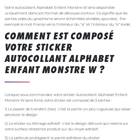
Votre autocollant Alphabet Enfant Monstre W sera disponible
uniquement dans son format de découpe contour. Ce signifie que les
parties vides du graphisme seront échenillées (évidées, ajourées). Par
exemple le mot France verra l'interieur du "a" et l'intérieur du "e" évidé.
COMMENT EST COMPOSÉ
VOTRE STICKER
AUTOCOLLANT ALPHABET
ENFANT MONSTRE W ?
Lorsque vous commandez votre sticker Autocollant Alphabet Enfant
Monstre W sans fond, votre sticker est composé de 3 parties :
1) Le papier de transfert (tep) : c'est la partie un peu rugueuse qui laisse
percevoir le design
2) Le sticker ou lettrage adhésif : c'est le design détouré qui restera sur
votre surface réceptrice produit sur du vinyle adhésif.
3) La pellicule protégeant la partie adhésive du sticker