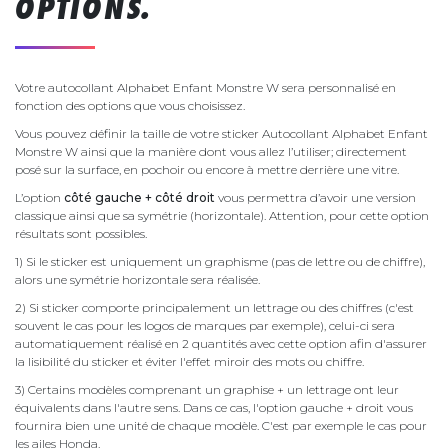
OPTIONS.
Votre autocollant Alphabet Enfant Monstre W sera personnalisé en
fonction des options que vous choisissez.
Vous pouvez définir la taille de votre sticker Autocollant Alphabet Enfant
Monstre W ainsi que la manière dont vous allez l’utiliser; directement
posé sur la surface, en pochoir ou encore à mettre derrière une vitre.
L’option
côté gauche + côté droit
vous permettra d’avoir une version
classique ainsi que sa symétrie (horizontale). Attention, pour cette option
résultats sont possibles.
1) Si le sticker est uniquement un graphisme (pas de lettre ou de chiffre),
alors une symétrie horizontale sera réalisée.
2) Si sticker comporte principalement un lettrage ou des chiffres (c'est
souvent le cas pour les logos de marques par exemple), celui-ci sera
automatiquement réalisé en 2 quantités avec cette option afin d'assurer
la lisibilité du sticker et éviter l'effet miroir des mots ou chiffre.
3) Certains modèles comprenant un graphise + un lettrage ont leur
équivalents dans l'autre sens. Dans ce cas, l'option gauche + droit vous
fournira bien une unité de chaque modèle. C'est par exemple le cas pour
les ailes Honda.