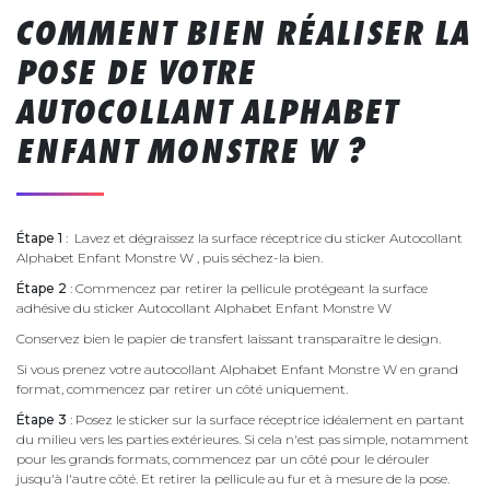
COMMENT BIEN RÉALISER LA
POSE DE VOTRE
AUTOCOLLANT ALPHABET
ENFANT MONSTRE W ?
Étape 1
: Lavez et dégraissez la surface réceptrice du sticker Autocollant
Alphabet Enfant Monstre W , puis séchez-la bien.
Étape 2
: Commencez par retirer la pellicule protégeant la surface
adhésive du sticker Autocollant Alphabet Enfant Monstre W
Conservez bien le papier de transfert laissant transparaître le design.
Si vous prenez votre autocollant Alphabet Enfant Monstre W en grand
format, commencez par retirer un côté uniquement.
Étape 3
: Posez le sticker sur la surface réceptrice idéalement en partant
du milieu vers les parties extérieures. Si cela n'est pas simple, notamment
pour les grands formats, commencez par un côté pour le dérouler
jusqu'à l'autre côté. Et retirer la pellicule au fur et à mesure de la pose.