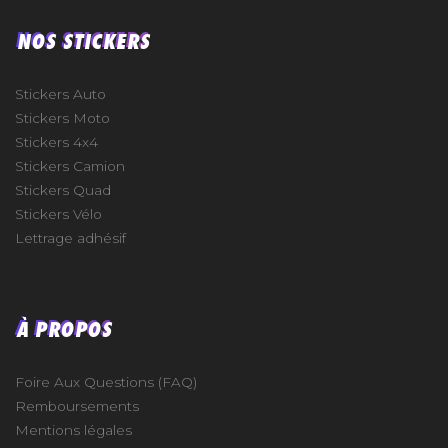
NOS STICKERS
Stickers Auto
Stickers Moto
Stickers 4x4
Stickers Camion
Stickers Quad
Stickers Vélo
Lettrage adhésif
À PROPOS
Foire Aux Questions (FAQ)
Remboursements
Mentions légales