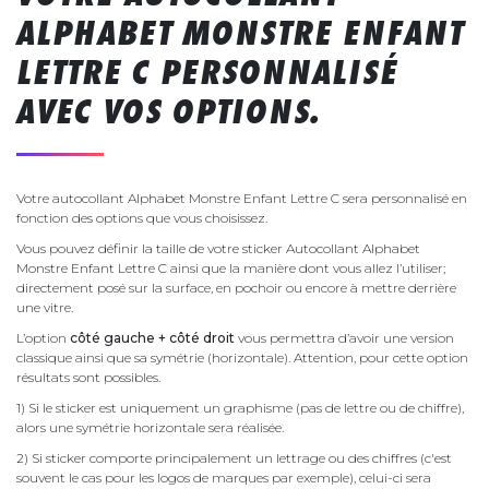
ALPHABET MONSTRE ENFANT
LETTRE C PERSONNALISÉ
AVEC VOS OPTIONS.
Votre autocollant Alphabet Monstre Enfant Lettre C sera personnalisé en
fonction des options que vous choisissez.
Vous pouvez définir la taille de votre sticker Autocollant Alphabet
Monstre Enfant Lettre C ainsi que la manière dont vous allez l’utiliser;
directement posé sur la surface, en pochoir ou encore à mettre derrière
une vitre.
L’option
côté gauche + côté droit
vous permettra d’avoir une version
classique ainsi que sa symétrie (horizontale). Attention, pour cette option
résultats sont possibles.
1) Si le sticker est uniquement un graphisme (pas de lettre ou de chiffre),
alors une symétrie horizontale sera réalisée.
2) Si sticker comporte principalement un lettrage ou des chiffres (c'est
souvent le cas pour les logos de marques par exemple), celui-ci sera