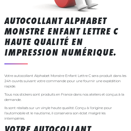
AUTOCOLLANT ALPHABET
MONSTRE ENFANT LETTRE C
HAUTE QUALITÉ EN
IMPRESSION NUMÉRIQUE.
Votre autocollant Alphabet Monstre Enfant Lettre C sera produit dans les
24h ouvrés suivant votre commande pour une fournir une expédition
rapide.
Tous nos stickers sont produits en France dans nos ateliers et conçus à la
demande.
Ils sont réalisés sur un vinyle haute qualité. Conçu à l’origine pour
l’automobile et le nautisme, il conservera son éclat malgré les
intempéries.
VOTRE AUTOCOLLANT