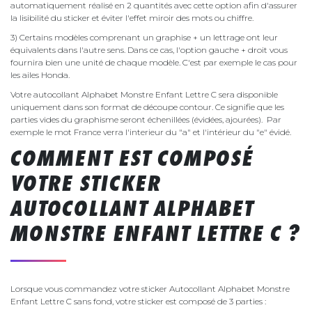
automatiquement réalisé en 2 quantités avec cette option afin d'assurer
la lisibilité du sticker et éviter l'effet miroir des mots ou chiffre.
3) Certains modèles comprenant un graphise + un lettrage ont leur
équivalents dans l'autre sens. Dans ce cas, l'option gauche + droit vous
fournira bien une unité de chaque modèle. C'est par exemple le cas pour
les ailes Honda.
Votre autocollant Alphabet Monstre Enfant Lettre C sera disponible
uniquement dans son format de découpe contour. Ce signifie que les
parties vides du graphisme seront échenillées (évidées, ajourées). Par
exemple le mot France verra l'interieur du "a" et l'intérieur du "e" évidé.
COMMENT EST COMPOSÉ
VOTRE STICKER
AUTOCOLLANT ALPHABET
MONSTRE ENFANT LETTRE C ?
Lorsque vous commandez votre sticker Autocollant Alphabet Monstre
Enfant Lettre C sans fond, votre sticker est composé de 3 parties :