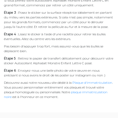
Si vous prenez votre autocollant Alphabet Monstre Enfant Lettre C en
grand format, commencez par retirer un côté uniquement.
Étape 3
: Posez le sticker sur la surface réceptrice idéalement en partant
du milieu vers les parties extérieures. Si cela n'est pas simple, notamment
pour les grands formats, commencez par un côté pour le dérouler
jusqu'à l'autre côté. Et retirer la pellicule au fur et à mesure de la pose.
Étape 4
: Lissez le sticker à l'aide d'une raclette pour retirer les bulles
éventuelles. Allez du centre vers les extérieurs.
Pas besoin d'appuyer trop fort, mais assurez-vous que les bulles se
déplacent bien.
Étape 5
: Retirez le papier de transfert délicatement pour découvrir votre
sticker Autocollant Alphabet Monstre Enfant Lettre C posé.
Étape 6
: Envoyez-nous une belle photo de votre œuvre en nous
précisant si nous avons le droit de les poster sur instagram ou non :)
Découvrez aussi notre nouveau site dédié à la
Plaque d'immatriculation
.
Vous pouvez personnaliser entièrement vos plaques et trouvé votre
plaque homologuée ou personnalisée. Notre
plaque immatriculation
noire
est à l'honneur en ce moment.