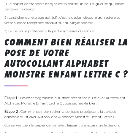
1) Le papier de transfert (tep) : c'est la partie un peu rugueuse qui laisse
percevoir le design
2) Le sticker ou lettrage adhésif : c'est le design détouré qui restera sur
votre surface réceptrice produit sur du vinyle adhésif.
3) La pellicule protégeant la partie adhésive du sticker
COMMENT BIEN RÉALISER LA
POSE DE VOTRE
AUTOCOLLANT ALPHABET
MONSTRE ENFANT LETTRE C ?
Étape 1
: Lavez et dégraissez la surface réceptrice du sticker Autocollant
Alphabet Monstre Enfant Lettre C , puis séchez-la bien.
Étape 2
: Commencez par retirer la pellicule protégeant la surface
adhésive du sticker Autocollant Alphabet Monstre Enfant Lettre C
Conservez bien le papier de transfert laissant transparaître le design.