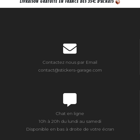
€
LIVRAISON GRATUITE EN FRANCE DÈS 35
D'ACHATS
Contactez nous par Email
contact@stickers-garage.com
Chat en ligne
10h à 20h du lundi au samedi
Disponible en bas à droite de votre écran