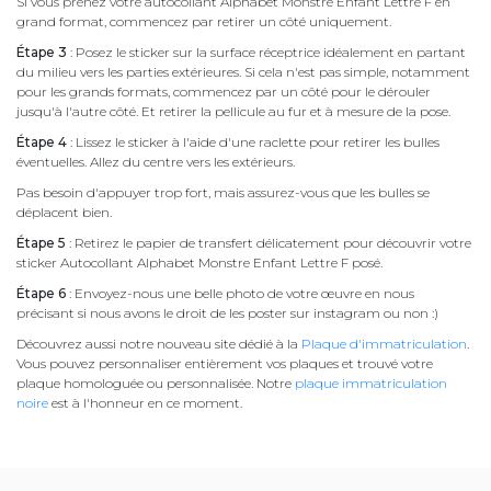
Si vous prenez votre autocollant Alphabet Monstre Enfant Lettre F en
grand format, commencez par retirer un côté uniquement.
Étape 3
: Posez le sticker sur la surface réceptrice idéalement en partant
du milieu vers les parties extérieures. Si cela n'est pas simple, notamment
pour les grands formats, commencez par un côté pour le dérouler
jusqu'à l'autre côté. Et retirer la pellicule au fur et à mesure de la pose.
Étape 4
: Lissez le sticker à l'aide d'une raclette pour retirer les bulles
éventuelles. Allez du centre vers les extérieurs.
Pas besoin d'appuyer trop fort, mais assurez-vous que les bulles se
déplacent bien.
Étape 5
: Retirez le papier de transfert délicatement pour découvrir votre
sticker Autocollant Alphabet Monstre Enfant Lettre F posé.
Étape 6
: Envoyez-nous une belle photo de votre œuvre en nous
précisant si nous avons le droit de les poster sur instagram ou non :)
Découvrez aussi notre nouveau site dédié à la
Plaque d'immatriculation
.
Vous pouvez personnaliser entièrement vos plaques et trouvé votre
plaque homologuée ou personnalisée. Notre
plaque immatriculation
noire
est à l'honneur en ce moment.