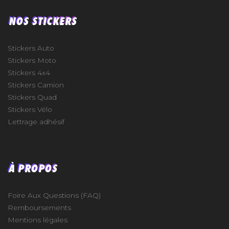
NOS STICKERS
Stickers Auto
Stickers Moto
Stickers 4x4
Stickers Camion
Stickers Quad
Stickers Vélo
Lettrage adhésif
À PROPOS
Foire Aux Questions (FAQ)
Remboursements
Mentions légales