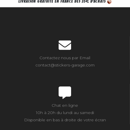
€
LIVRAISON GRATUITE EN FRANCE DÈS 35
D'ACHATS
Contactez nous par Email
contact@stickers-garage.com
Chat en ligne
10h à 20h du lundi au samedi
Disponible en bas à droite de votre écran