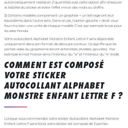
automatiquement réalisé en 2 quantités avec cette option afin d'assurer
la lisibilité du sticker et éviter l'effet miroir des mots ou chiffre.
3) Certains modèles comprenant un graphise + un lettrage ont leur
équivalents dans l'autre sens. Dans ce cas, l'option gauche + droit vous
fournira bien une unité de chaque modèle. C'est par exemple le cas pour
les ailes Honda.
Votre autocollant Alphabet Monstre Enfant Lettre F sera disponible
uniquement dans son format de découpe contour. Ce signifie que les
parties vides du graphisme seront échenillées (évidées, ajourées). Par
exemple le mot France verra l'interieur du "a" et l'intérieur du "e" évidé.
COMMENT EST COMPOSÉ
VOTRE STICKER
AUTOCOLLANT ALPHABET
MONSTRE ENFANT LETTRE F ?
Lorsque vous commandez votre sticker Autocollant Alphabet Monstre
Enfant Lettre F sans fond, votre sticker est composé de 3 parties :