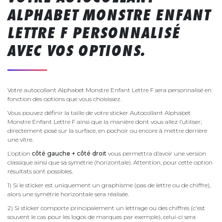
ALPHABET MONSTRE ENFANT
LETTRE F PERSONNALISÉ
AVEC VOS OPTIONS.
Votre autocollant Alphabet Monstre Enfant Lettre F sera personnalisé en
fonction des options que vous choisissez.
Vous pouvez définir la taille de votre sticker Autocollant Alphabet
Monstre Enfant Lettre F ainsi que la manière dont vous allez l’utiliser;
directement posé sur la surface, en pochoir ou encore à mettre derrière
une vitre.
L’option
côté gauche + côté droit
vous permettra d’avoir une version
classique ainsi que sa symétrie (horizontale). Attention, pour cette option
résultats sont possibles.
1) Si le sticker est uniquement un graphisme (pas de lettre ou de chiffre),
alors une symétrie horizontale sera réalisée.
2) Si sticker comporte principalement un lettrage ou des chiffres (c'est
souvent le cas pour les logos de marques par exemple), celui-ci sera