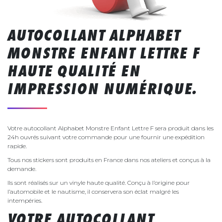
AUTOCOLLANT ALPHABET
MONSTRE ENFANT LETTRE F
HAUTE QUALITÉ EN
IMPRESSION NUMÉRIQUE.
Votre autocollant Alphabet Monstre Enfant Lettre F sera produit dans les
24h ouvrés suivant votre commande pour une fournir une expédition
rapide.
Tous nos stickers sont produits en France dans nos ateliers et conçus à la
demande.
Ils sont réalisés sur un vinyle haute qualité. Conçu à l’origine pour
l’automobile et le nautisme, il conservera son éclat malgré les
intempéries.
VOTRE AUTOCOLLANT