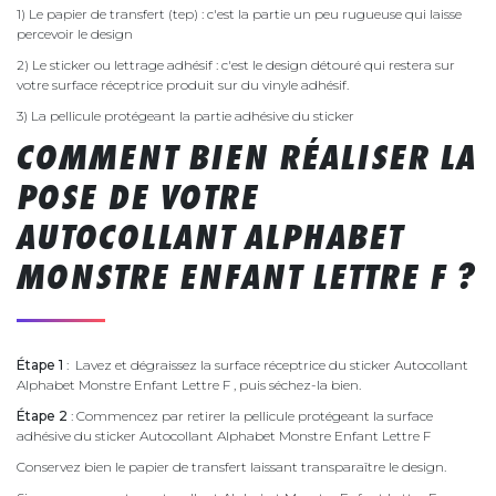
1) Le papier de transfert (tep) : c'est la partie un peu rugueuse qui laisse
percevoir le design
2) Le sticker ou lettrage adhésif : c'est le design détouré qui restera sur
votre surface réceptrice produit sur du vinyle adhésif.
3) La pellicule protégeant la partie adhésive du sticker
COMMENT BIEN RÉALISER LA
POSE DE VOTRE
AUTOCOLLANT ALPHABET
MONSTRE ENFANT LETTRE F ?
Étape 1
: Lavez et dégraissez la surface réceptrice du sticker Autocollant
Alphabet Monstre Enfant Lettre F , puis séchez-la bien.
Étape 2
: Commencez par retirer la pellicule protégeant la surface
adhésive du sticker Autocollant Alphabet Monstre Enfant Lettre F
Conservez bien le papier de transfert laissant transparaître le design.