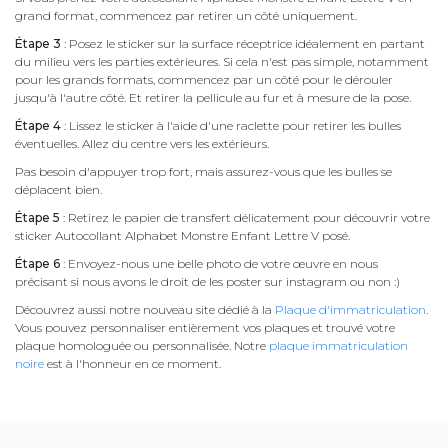
grand format, commencez par retirer un côté uniquement.
Étape 3
: Posez le sticker sur la surface réceptrice idéalement en partant
du milieu vers les parties extérieures. Si cela n'est pas simple, notamment
pour les grands formats, commencez par un côté pour le dérouler
jusqu'à l'autre côté. Et retirer la pellicule au fur et à mesure de la pose.
Étape 4
: Lissez le sticker à l'aide d'une raclette pour retirer les bulles
éventuelles. Allez du centre vers les extérieurs.
Pas besoin d'appuyer trop fort, mais assurez-vous que les bulles se
déplacent bien.
Étape 5
: Retirez le papier de transfert délicatement pour découvrir votre
sticker Autocollant Alphabet Monstre Enfant Lettre V posé.
Étape 6
: Envoyez-nous une belle photo de votre œuvre en nous
précisant si nous avons le droit de les poster sur instagram ou non :)
Découvrez aussi notre nouveau site dédié à la
Plaque d'immatriculation
.
Vous pouvez personnaliser entièrement vos plaques et trouvé votre
plaque homologuée ou personnalisée. Notre
plaque immatriculation
noire
est à l'honneur en ce moment.