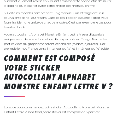
automatiquement réalisé en 2 quantités avec cette option afin d'assurer
la lisibilité du sticker et éviter l'effet miroir des mots ou chiffre.
3) Certains modèles comprenant un graphise + un lettrage ont leur
équivalents dans l'autre sens. Dans ce cas, l'option gauche + droit vous
fournira bien une unité de chaque modèle. C'est par exemple le cas pour
les ailes Honda.
Votre autocollant Alphabet Monstre Enfant Lettre V sera disponible
uniquement dans son format de découpe contour. Ce signifie que les
parties vides du graphisme seront échenillées (évidées, ajourées). Par
exemple le mot France verra l'interieur du "a" et l'intérieur du "e" évidé.
COMMENT EST COMPOSÉ
VOTRE STICKER
AUTOCOLLANT ALPHABET
MONSTRE ENFANT LETTRE V ?
Lorsque vous commandez votre sticker Autocollant Alphabet Monstre
Enfant Lettre V sans fond, votre sticker est composé de 3 parties :