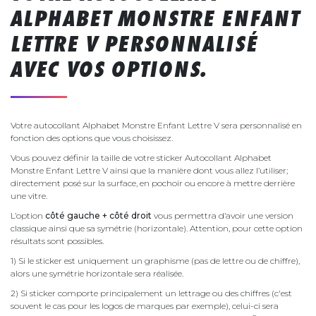
ALPHABET MONSTRE ENFANT
LETTRE V PERSONNALISÉ
AVEC VOS OPTIONS.
Votre autocollant Alphabet Monstre Enfant Lettre V sera personnalisé en
fonction des options que vous choisissez.
Vous pouvez définir la taille de votre sticker Autocollant Alphabet
Monstre Enfant Lettre V ainsi que la manière dont vous allez l’utiliser;
directement posé sur la surface, en pochoir ou encore à mettre derrière
une vitre.
L’option
côté gauche + côté droit
vous permettra d’avoir une version
classique ainsi que sa symétrie (horizontale). Attention, pour cette option
résultats sont possibles.
1) Si le sticker est uniquement un graphisme (pas de lettre ou de chiffre),
alors une symétrie horizontale sera réalisée.
2) Si sticker comporte principalement un lettrage ou des chiffres (c'est
souvent le cas pour les logos de marques par exemple), celui-ci sera