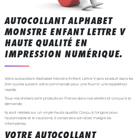
AUTOCOLLANT ALPHABET
MONSTRE ENFANT LETTRE V
HAUTE QUALITÉ EN
IMPRESSION NUMÉRIQUE.
Votre autocollant Alphabet Monstre Enfant Lettre V sera produit dans les
24h ouvrés suivant votre commande pour une fournir une expédition
rapide.
Tous nos stickers sont produits en France dans nos ateliers et conçus à la
demande.
Ils sont réalisés sur un vinyle haute qualité. Conçu à l’origine pour
l’automobile et le nautisme, il conservera son éclat malgré les
intempéries.
VOTRE AUTOCOLLANT