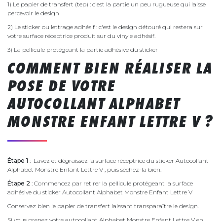
1) Le papier de transfert (tep) : c'est la partie un peu rugueuse qui laisse
percevoir le design
2) Le sticker ou lettrage adhésif : c'est le design détouré qui restera sur
votre surface réceptrice produit sur du vinyle adhésif.
3) La pellicule protégeant la partie adhésive du sticker
COMMENT BIEN RÉALISER LA
POSE DE VOTRE
AUTOCOLLANT ALPHABET
MONSTRE ENFANT LETTRE V ?
Étape 1
: Lavez et dégraissez la surface réceptrice du sticker Autocollant
Alphabet Monstre Enfant Lettre V , puis séchez-la bien.
Étape 2
: Commencez par retirer la pellicule protégeant la surface
adhésive du sticker Autocollant Alphabet Monstre Enfant Lettre V
Conservez bien le papier de transfert laissant transparaître le design.
Si vous prenez votre autocollant Alphabet Monstre Enfant Lettre V en