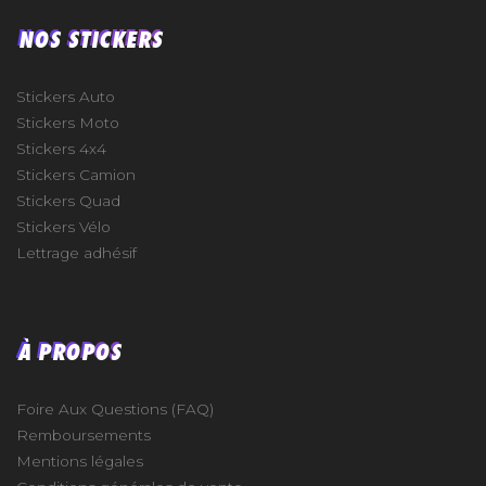
NOS STICKERS
Stickers Auto
Stickers Moto
Stickers 4x4
Stickers Camion
Stickers Quad
Stickers Vélo
Lettrage adhésif
À PROPOS
Foire Aux Questions (FAQ)
Remboursements
Mentions légales