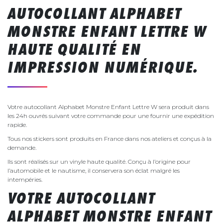
AUTOCOLLANT ALPHABET
MONSTRE ENFANT LETTRE W
HAUTE QUALITÉ EN
IMPRESSION NUMÉRIQUE.
Votre autocollant Alphabet Monstre Enfant Lettre W sera produit dans
les 24h ouvrés suivant votre commande pour une fournir une expédition
rapide.
Tous nos stickers sont produits en France dans nos ateliers et conçus à la
demande.
Ils sont réalisés sur un vinyle haute qualité. Conçu à l’origine pour
l’automobile et le nautisme, il conservera son éclat malgré les
intempéries.
VOTRE AUTOCOLLANT
ALPHABET MONSTRE ENFANT