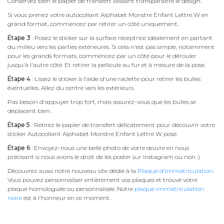
Conservez bien le papier de transfert laissant transparaître le design.
Si vous prenez votre autocollant Alphabet Monstre Enfant Lettre W en
grand format, commencez par retirer un côté uniquement.
Étape 3
: Posez le sticker sur la surface réceptrice idéalement en partant
du milieu vers les parties extérieures. Si cela n'est pas simple, notamment
pour les grands formats, commencez par un côté pour le dérouler
jusqu'à l'autre côté. Et retirer la pellicule au fur et à mesure de la pose.
Étape 4
: Lissez le sticker à l'aide d'une raclette pour retirer les bulles
éventuelles. Allez du centre vers les extérieurs.
Pas besoin d'appuyer trop fort, mais assurez-vous que les bulles se
déplacent bien.
Étape 5
: Retirez le papier de transfert délicatement pour découvrir votre
sticker Autocollant Alphabet Monstre Enfant Lettre W posé.
Étape 6
: Envoyez-nous une belle photo de votre œuvre en nous
précisant si nous avons le droit de les poster sur instagram ou non :)
Découvrez aussi notre nouveau site dédié à la
Plaque d'immatriculation
.
Vous pouvez personnaliser entièrement vos plaques et trouvé votre
plaque homologuée ou personnalisée. Notre
plaque immatriculation
noire
est à l'honneur en ce moment.