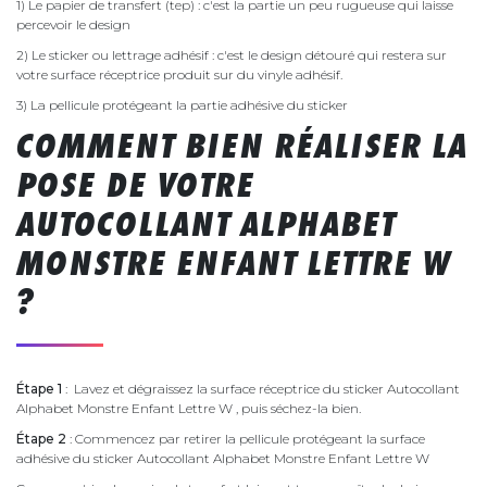
1) Le papier de transfert (tep) : c'est la partie un peu rugueuse qui laisse
percevoir le design
2) Le sticker ou lettrage adhésif : c'est le design détouré qui restera sur
votre surface réceptrice produit sur du vinyle adhésif.
3) La pellicule protégeant la partie adhésive du sticker
COMMENT BIEN RÉALISER LA
POSE DE VOTRE
AUTOCOLLANT ALPHABET
MONSTRE ENFANT LETTRE W
?
Étape 1
: Lavez et dégraissez la surface réceptrice du sticker Autocollant
Alphabet Monstre Enfant Lettre W , puis séchez-la bien.
Étape 2
: Commencez par retirer la pellicule protégeant la surface
adhésive du sticker Autocollant Alphabet Monstre Enfant Lettre W