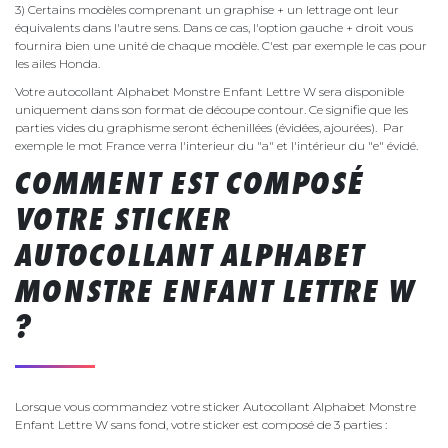
3) Certains modèles comprenant un graphise + un lettrage ont leur
équivalents dans l'autre sens. Dans ce cas, l'option gauche + droit vous
fournira bien une unité de chaque modèle. C'est par exemple le cas pour
les ailes Honda.
Votre autocollant Alphabet Monstre Enfant Lettre W sera disponible
uniquement dans son format de découpe contour. Ce signifie que les
parties vides du graphisme seront échenillées (évidées, ajourées). Par
exemple le mot France verra l'interieur du "a" et l'intérieur du "e" évidé.
COMMENT EST COMPOSÉ
VOTRE STICKER
AUTOCOLLANT ALPHABET
MONSTRE ENFANT LETTRE W
?
Lorsque vous commandez votre sticker Autocollant Alphabet Monstre
Enfant Lettre W sans fond, votre sticker est composé de 3 parties :