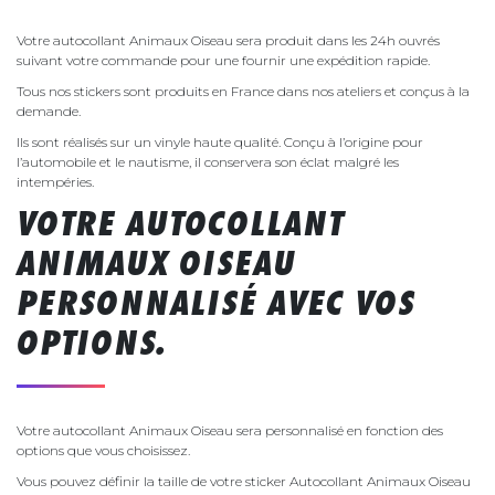
Votre autocollant Animaux Oiseau sera produit dans les 24h ouvrés
suivant votre commande pour une fournir une expédition rapide.
Tous nos stickers sont produits en France dans nos ateliers et conçus à la
demande.
Ils sont réalisés sur un vinyle haute qualité. Conçu à l’origine pour
l’automobile et le nautisme, il conservera son éclat malgré les
intempéries.
VOTRE AUTOCOLLANT
ANIMAUX OISEAU
PERSONNALISÉ AVEC VOS
OPTIONS.
Votre autocollant Animaux Oiseau sera personnalisé en fonction des
options que vous choisissez.
Vous pouvez définir la taille de votre sticker Autocollant Animaux Oiseau