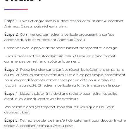
Étape 1
: Lavez et dégraissez la surface réceptrice du sticker Autocollant
Animaux Oiseau , puis séchez-la bien.
Étape 2
: Commencez par retirer la pellicule protégeant la surface
adhésive du sticker Autocollant Animaux Oiseau
Conservez bien le papier de transfert laissant transparaître le design.
Si vous prenez votre autocollant Animaux Oiseau en grand format,
commencez par retirer un côté uniquement.
Étape 3
: Posez le sticker sur la surface réceptrice idéalement en partant
du milieu vers les parties extérieures. Si cela n'est pas simple, notamment
pour les grands formats, commencez par un côté pour le dérouler
jusqu'à l'autre côté. Et retirer la pellicule au fur et à mesure de la pose.
Étape 4
: Lissez le sticker à l'aide d'une raclette pour retirer les bulles
éventuelles. Allez du centre vers les extérieurs.
Pas besoin d'appuyer trop fort, mais assurez-vous que les bulles se
déplacent bien.
Étape 5
: Retirez le papier de transfert délicatement pour découvrir votre
sticker Autocollant Animaux Oiseau posé.