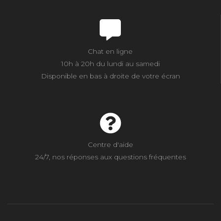
Chat en ligne
10h à 20h du lundi au samedi
Disponible en bas à droite de votre écran
Centre d'aide
24/7, nos réponses aux questions fréquentes