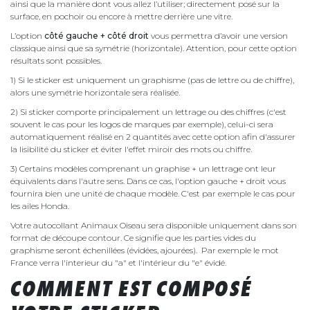
ainsi que la manière dont vous allez l’utiliser; directement posé sur la
surface, en pochoir ou encore à mettre derrière une vitre.
L’option
côté gauche + côté droit
vous permettra d’avoir une version
classique ainsi que sa symétrie (horizontale). Attention, pour cette option
résultats sont possibles.
1) Si le sticker est uniquement un graphisme (pas de lettre ou de chiffre),
alors une symétrie horizontale sera réalisée.
2) Si sticker comporte principalement un lettrage ou des chiffres (c'est
souvent le cas pour les logos de marques par exemple), celui-ci sera
automatiquement réalisé en 2 quantités avec cette option afin d'assurer
la lisibilité du sticker et éviter l'effet miroir des mots ou chiffre.
3) Certains modèles comprenant un graphise + un lettrage ont leur
équivalents dans l'autre sens. Dans ce cas, l'option gauche + droit vous
fournira bien une unité de chaque modèle. C'est par exemple le cas pour
les ailes Honda.
Votre autocollant Animaux Oiseau sera disponible uniquement dans son
format de découpe contour. Ce signifie que les parties vides du
graphisme seront échenillées (évidées, ajourées). Par exemple le mot
France verra l'interieur du "a" et l'intérieur du "e" évidé.
COMMENT EST COMPOSÉ