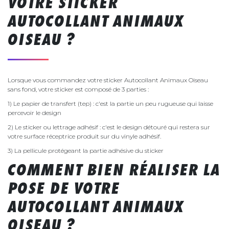
VOTRE STICKER
AUTOCOLLANT ANIMAUX
OISEAU ?
Lorsque vous commandez votre sticker Autocollant Animaux Oiseau
sans fond, votre sticker est composé de 3 parties :
1) Le papier de transfert (tep) : c'est la partie un peu rugueuse qui laisse
percevoir le design
2) Le sticker ou lettrage adhésif : c'est le design détouré qui restera sur
votre surface réceptrice produit sur du vinyle adhésif.
3) La pellicule protégeant la partie adhésive du sticker
COMMENT BIEN RÉALISER LA
POSE DE VOTRE
AUTOCOLLANT ANIMAUX
OISEAU ?