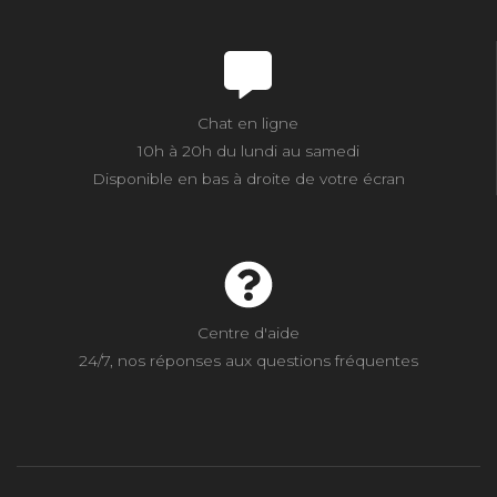
Chat en ligne
10h à 20h du lundi au samedi
Disponible en bas à droite de votre écran
Centre d'aide
24/7, nos réponses aux questions fréquentes