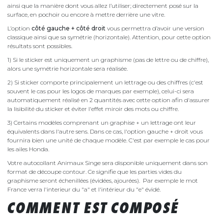
ainsi que la manière dont vous allez l’utiliser; directement posé sur la
surface, en pochoir ou encore à mettre derrière une vitre.
L’option
côté gauche + côté droit
vous permettra d’avoir une version
classique ainsi que sa symétrie (horizontale). Attention, pour cette option
résultats sont possibles.
1) Si le sticker est uniquement un graphisme (pas de lettre ou de chiffre),
alors une symétrie horizontale sera réalisée.
2) Si sticker comporte principalement un lettrage ou des chiffres (c'est
souvent le cas pour les logos de marques par exemple), celui-ci sera
automatiquement réalisé en 2 quantités avec cette option afin d'assurer
la lisibilité du sticker et éviter l'effet miroir des mots ou chiffre.
3) Certains modèles comprenant un graphise + un lettrage ont leur
équivalents dans l'autre sens. Dans ce cas, l'option gauche + droit vous
fournira bien une unité de chaque modèle. C'est par exemple le cas pour
les ailes Honda.
Votre autocollant Animaux Singe sera disponible uniquement dans son
format de découpe contour. Ce signifie que les parties vides du
graphisme seront échenillées (évidées, ajourées). Par exemple le mot
France verra l'interieur du "a" et l'intérieur du "e" évidé.
COMMENT EST COMPOSÉ