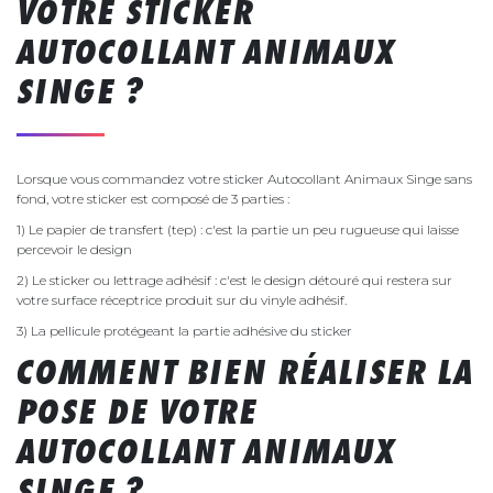
VOTRE STICKER
AUTOCOLLANT ANIMAUX
SINGE ?
Lorsque vous commandez votre sticker Autocollant Animaux Singe sans
fond, votre sticker est composé de 3 parties :
1) Le papier de transfert (tep) : c'est la partie un peu rugueuse qui laisse
percevoir le design
2) Le sticker ou lettrage adhésif : c'est le design détouré qui restera sur
votre surface réceptrice produit sur du vinyle adhésif.
3) La pellicule protégeant la partie adhésive du sticker
COMMENT BIEN RÉALISER LA
POSE DE VOTRE
AUTOCOLLANT ANIMAUX
SINGE ?