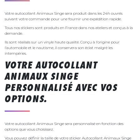
Votre autocollant Animaux Singe sera produit dans les 24h ouvrés
suivant votre commande pour une fournir une expédition rapide.
Tous nos stickers sont produits en France dans nos ateliers et conçus à la
demande.
Ils sont réalisés sur un vinyle haute qualité. Conçu à l’origine pour
l’automobile et le nautisme, il conservera son éclat malgré les
intempéries.
VOTRE AUTOCOLLANT
ANIMAUX SINGE
PERSONNALISÉ AVEC VOS
OPTIONS.
Votre autocollant Animaux Singe sera personnalisé en fonction des
options que vous choisissez.
Vous pouvez définir la taille de votre sticker Autocollant Animaux Singe