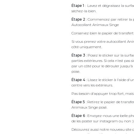
Étape 1
: Lavez et dégraissez la surf
séchez-la bien.
Étape 2
: Commencez par retirer la p
Autocollant Animaux Singe
Conservez bien le papier de transfert 
Si vous prenez votre autocollant A
côté uniquement.
Étape 3
: Posez le sticker sur la sur
parties extérieures. Si cela n'est 
par un côté pour le dérouler jusqu'à l'
pose.
Étape 4
: Lissez le sticker à l'aide d'
centre vers les extérieurs.
Pas besoin d'appuyer trop fort, mais 
Étape 5
: Retirez le papier de transf
Animaux Singe posé.
Étape 6
: Envoyez-nous une belle pho
de les poster sur instagram ou non :)
Découvrez aussi notre nouveau site d