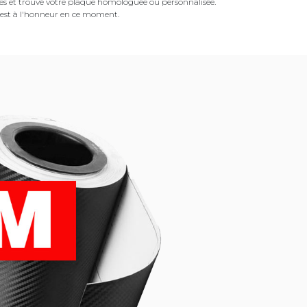
es et trouvé votre plaque homologuée ou personnalisée.
est à l'honneur en ce moment.