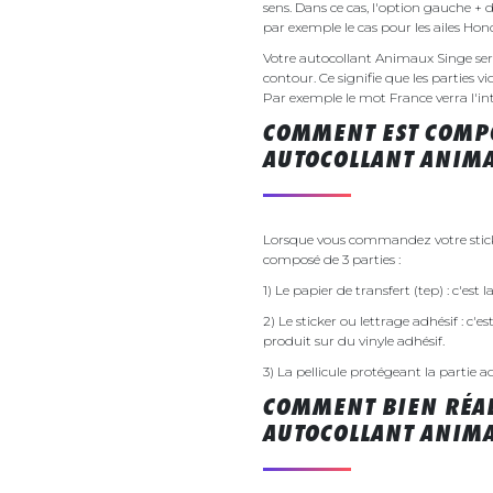
sens. Dans ce cas, l'option gauche + 
par exemple le cas pour les ailes Ho
Votre autocollant Animaux Singe se
contour. Ce signifie que les parties v
Par exemple le mot France verra l'inte
COMMENT EST COMPO
AUTOCOLLANT ANIMA
Lorsque vous commandez votre sticke
composé de 3 parties :
1) Le papier de transfert (tep) : c'est
2) Le sticker ou lettrage adhésif : c'e
produit sur du vinyle adhésif.
3) La pellicule protégeant la partie a
COMMENT BIEN RÉAL
AUTOCOLLANT ANIMA