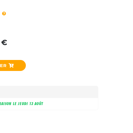
 €
IER
RAISON LE
JEUDI 13 AOÛT