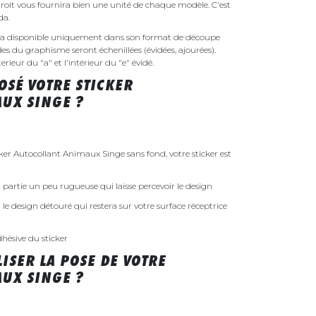
droit vous fournira bien une unité de chaque modèle. C'est
nda.
ra disponible uniquement dans son format de découpe
ides du graphisme seront échenillées (évidées, ajourées).
rieur du "a" et l'intérieur du "e" évidé.
SÉ VOTRE STICKER
UX SINGE ?
r Autocollant Animaux Singe sans fond, votre sticker est
 la partie un peu rugueuse qui laisse percevoir le design
st le design détouré qui restera sur votre surface réceptrice
dhésive du sticker
ISER LA POSE DE VOTRE
UX SINGE ?