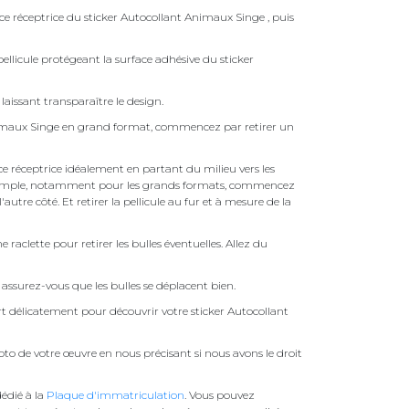
ace réceptrice du sticker Autocollant Animaux Singe , puis
ellicule protégeant la surface adhésive du sticker
laissant transparaître le design.
nimaux Singe en grand format, commencez par retirer un
face réceptrice idéalement en partant du milieu vers les
pas simple, notamment pour les grands formats, commencez
autre côté. Et retirer la pellicule au fur et à mesure de la
une raclette pour retirer les bulles éventuelles. Allez du
assurez-vous que les bulles se déplacent bien.
ert délicatement pour découvrir votre sticker Autocollant
to de votre œuvre en nous précisant si nous avons le droit
édié à la
Plaque d'immatriculation
. Vous pouvez