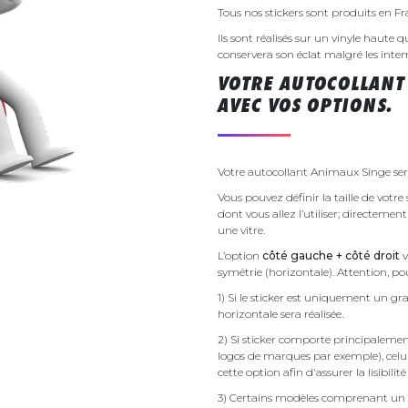
Tous nos stickers sont produits en F
Ils sont réalisés sur un vinyle haute q
conservera son éclat malgré les inte
VOTRE AUTOCOLLANT
AVEC VOS OPTIONS.
Votre autocollant Animaux Singe sera
Vous pouvez définir la taille de votr
dont vous allez l’utiliser; directemen
une vitre.
L’option
côté gauche + côté droit
v
symétrie (horizontale). Attention, pou
1) Si le sticker est uniquement un gra
horizontale sera réalisée.
2) Si sticker comporte principalement 
logos de marques par exemple), celu
cette option afin d'assurer la lisibilit
3) Certains modèles comprenant un g