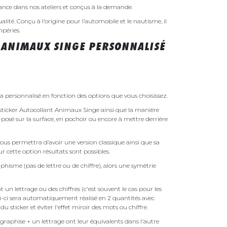
rance dans nos ateliers et conçus à la demande.
ualité. Conçu à l’origine pour l’automobile et le nautisme, il
mpéries.
 ANIMAUX SINGE PERSONNALISÉ
 personnalisé en fonction des options que vous choisissez.
e sticker Autocollant Animaux Singe ainsi que la manière
t posé sur la surface, en pochoir ou encore à mettre derrière
ous permettra d’avoir une version classique ainsi que sa
r cette option résultats sont possibles.
phisme (pas de lettre ou de chiffre), alors une symétrie
un lettrage ou des chiffres (c'est souvent le cas pour les
i-ci sera automatiquement réalisé en 2 quantités avec
é du sticker et éviter l'effet miroir des mots ou chiffre.
raphise + un lettrage ont leur équivalents dans l'autre