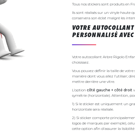
Tous nos stickers sont produits en F
Ils sont réalisés sur un vinyle haute q
conservera son éclat malgré les inte
VOTRE AUTOCOLLANT
PERSONNALISÉ AVEC 
Votre autocollant Arbre Rigolo Enfan
choisissez.
Vous pouvez définir la taille de votre
manière dont vous allez l’utiliser; d
mettre derrière une vitre.
L’option
côté gauche + côté droit
v
symétrie (horizontale). Attention, pou
1) Si le sticker est uniquement un gra
horizontale sera réalisée.
2) Si sticker comporte principalement 
logos de marques par exemple), celu
cette option afin d'assurer la lisibilit