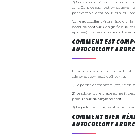
3) Certains modèles comprenant un g
sens. Dans ce cas, l'option gauche + 
par exemple le cas pour les ailes Ho
Votre autocollant Arbre Rigolo Enf
découpe contour. Ce signifie que les 
ajourées). Par exemple le mot France v
COMMENT EST COMPO
AUTOCOLLANT ARBRE
Lorsque vous commandez votre sticke
sticker est composé de 3 parties :
1) Le papier de transfert (tep) : c'est
2) Le sticker ou lettrage adhésif : c'e
produit sur du vinyle adhésif.
3) La pellicule protégeant la partie a
COMMENT BIEN RÉAL
AUTOCOLLANT ARBRE