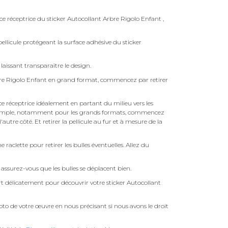
ce réceptrice du sticker Autocollant Arbre Rigolo Enfant ,
ellicule protégeant la surface adhésive du sticker
laissant transparaître le design.
bre Rigolo Enfant en grand format, commencez par retirer
face réceptrice idéalement en partant du milieu vers les
pas simple, notamment pour les grands formats, commencez
autre côté. Et retirer la pellicule au fur et à mesure de la
une raclette pour retirer les bulles éventuelles. Allez du
assurez-vous que les bulles se déplacent bien.
ert délicatement pour découvrir votre sticker Autocollant
to de votre œuvre en nous précisant si nous avons le droit