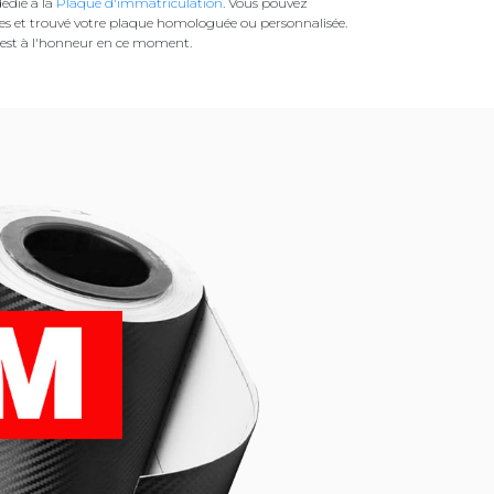
édié à la
Plaque d'immatriculation
. Vous pouvez
es et trouvé votre plaque homologuée ou personnalisée.
est à l'honneur en ce moment.