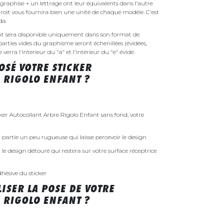
raphise + un lettrage ont leur équivalents dans l'autre
droit vous fournira bien une unité de chaque modèle. C'est
nda.
ant sera disponible uniquement dans son format de
parties vides du graphisme seront échenillées (évidées,
erra l'interieur du "a" et l'intérieur du "e" évidé.
SÉ VOTRE STICKER
 RIGOLO ENFANT ?
r Autocollant Arbre Rigolo Enfant sans fond, votre
 la partie un peu rugueuse qui laisse percevoir le design
st le design détouré qui restera sur votre surface réceptrice
dhésive du sticker
ISER LA POSE DE VOTRE
 RIGOLO ENFANT ?