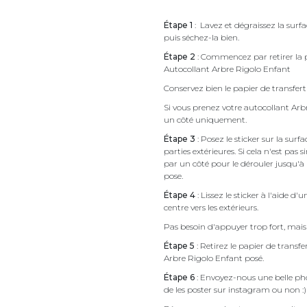
Étape 1
: Lavez et dégraissez la surfa
puis séchez-la bien.
Étape 2
: Commencez par retirer la p
Autocollant Arbre Rigolo Enfant
Conservez bien le papier de transfert 
Si vous prenez votre autocollant Ar
un côté uniquement.
Étape 3
: Posez le sticker sur la sur
parties extérieures. Si cela n'est 
par un côté pour le dérouler jusqu'à l'
pose.
Étape 4
: Lissez le sticker à l'aide d'
centre vers les extérieurs.
Pas besoin d'appuyer trop fort, mais 
Étape 5
: Retirez le papier de transf
Arbre Rigolo Enfant posé.
Étape 6
: Envoyez-nous une belle pho
de les poster sur instagram ou non :)