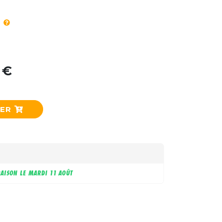
 €
IER
RAISON LE
MARDI 11 AOÛT