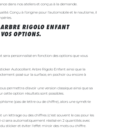
rance dans nos ateliers et conçus à la demande.
ualité. Conçu à l’origine pour l’automobile et le nautisme, il
mpéries.
 ARBRE RIGOLO ENFANT
VOS OPTIONS.
t sera personnalisé en fonction des options que vous
 sticker Autocollant Arbre Rigolo Enfant ainsi que la
irectement posé sur la surface, en pochoir ou encore à
ous permettra d’avoir une version classique ainsi que sa
r cette option résultats sont possibles.
phisme (pas de lettre ou de chiffre), alors une symétrie
un lettrage ou des chiffres (c'est souvent le cas pour les
i-ci sera automatiquement réalisé en 2 quantités avec
é du sticker et éviter l'effet miroir des mots ou chiffre.