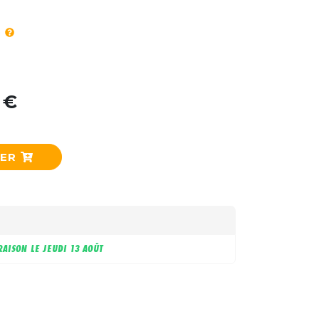
 €
IER
RAISON LE
JEUDI 13 AOÛT