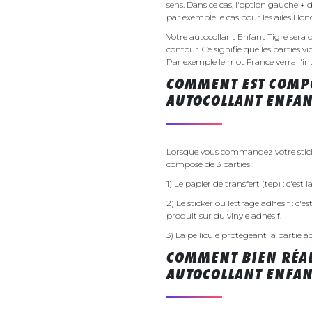
sens. Dans ce cas, l'option gauche + 
par exemple le cas pour les ailes Ho
Votre autocollant Enfant Tigre ser
contour. Ce signifie que les parties v
Par exemple le mot France verra l'inte
COMMENT EST COMPO
AUTOCOLLANT ENFAN
Lorsque vous commandez votre sticker
composé de 3 parties :
1) Le papier de transfert (tep) : c'est
2) Le sticker ou lettrage adhésif : c'e
produit sur du vinyle adhésif.
3) La pellicule protégeant la partie a
COMMENT BIEN RÉAL
AUTOCOLLANT ENFAN