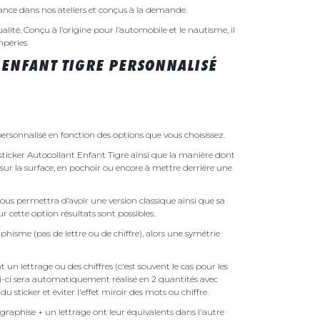
rance dans nos ateliers et conçus à la demande.
ualité. Conçu à l’origine pour l’automobile et le nautisme, il
mpéries.
 ENFANT TIGRE PERSONNALISÉ
ersonnalisé en fonction des options que vous choisissez.
e sticker Autocollant Enfant Tigre ainsi que la manière dont
é sur la surface, en pochoir ou encore à mettre derrière une
ous permettra d’avoir une version classique ainsi que sa
r cette option résultats sont possibles.
phisme (pas de lettre ou de chiffre), alors une symétrie
un lettrage ou des chiffres (c'est souvent le cas pour les
i-ci sera automatiquement réalisé en 2 quantités avec
é du sticker et éviter l'effet miroir des mots ou chiffre.
raphise + un lettrage ont leur équivalents dans l'autre