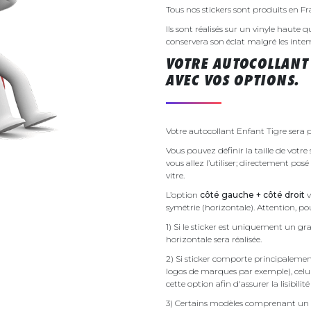
Tous nos stickers sont produits en F
Ils sont réalisés sur un vinyle haute q
conservera son éclat malgré les inte
VOTRE AUTOCOLLANT
AVEC VOS OPTIONS.
Votre autocollant Enfant Tigre sera p
Vous pouvez définir la taille de votr
vous allez l’utiliser; directement pos
vitre.
L’option
côté gauche + côté droit
v
symétrie (horizontale). Attention, pou
1) Si le sticker est uniquement un gra
horizontale sera réalisée.
2) Si sticker comporte principalement 
logos de marques par exemple), celu
cette option afin d'assurer la lisibilit
3) Certains modèles comprenant un g