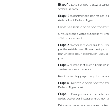
Étape 1
: Lavez et dégraissez la surfa
séchez-la bien.
Étape 2
: Commencez par retirer la p
Autocollant Enfant Tigre
Conservez bien le papier de transfert 
Si vous prenez votre autocollant En
côté uniquement.
Étape 3
: Posez le sticker sur la sur
parties extérieures. Si cela n'est 
par un côté pour le dérouler jusqu'à l'
pose.
Étape 4
: Lissez le sticker à l'aide d'
centre vers les extérieurs.
Pas besoin d'appuyer trop fort, mais 
Étape 5
: Retirez le papier de transf
Enfant Tigre posé.
Étape 6
: Envoyez-nous une belle pho
de les poster sur instagram ou non :)
Découvrez aussi notre nouveau site d