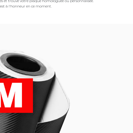
es et trouvé votre plaque homologuée ou personnalisée.
est à l'honneur en ce moment.