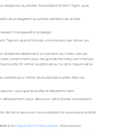
ce réceptrice du sticker Autocollant Enfant Tigre , puis
ellicule protégeant la surface adhésive du sticker
laissant transparaître le design.
fant Tigre en grand format, commencez par retirer un
face réceptrice idéalement en partant du milieu vers les
pas simple, notamment pour les grands formats, commencez
autre côté. Et retirer la pellicule au fur et à mesure de la
une raclette pour retirer les bulles éventuelles. Allez du
assurez-vous que les bulles se déplacent bien.
ert délicatement pour découvrir votre sticker Autocollant
to de votre œuvre en nous précisant si nous avons le droit
édié à la
Plaque d'immatriculation
. Vous pouvez