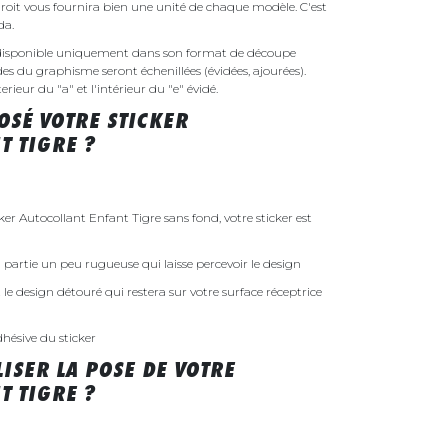
droit vous fournira bien une unité de chaque modèle. C'est
nda.
a disponible uniquement dans son format de découpe
ides du graphisme seront échenillées (évidées, ajourées).
rieur du "a" et l'intérieur du "e" évidé.
SÉ VOTRE STICKER
T TIGRE ?
 Autocollant Enfant Tigre sans fond, votre sticker est
 la partie un peu rugueuse qui laisse percevoir le design
st le design détouré qui restera sur votre surface réceptrice
dhésive du sticker
ISER LA POSE DE VOTRE
T TIGRE ?