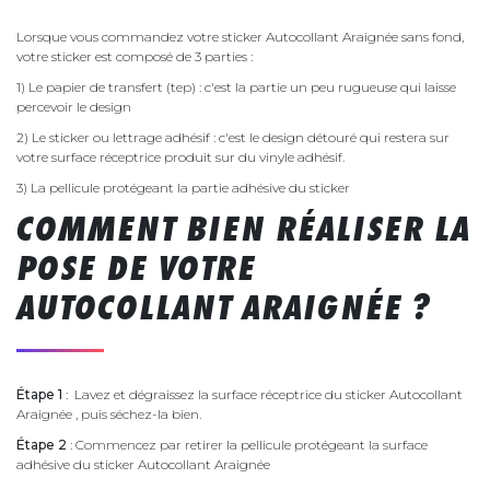
Lorsque vous commandez votre sticker Autocollant Araignée sans fond,
votre sticker est composé de 3 parties :
1) Le papier de transfert (tep) : c'est la partie un peu rugueuse qui laisse
percevoir le design
2) Le sticker ou lettrage adhésif : c'est le design détouré qui restera sur
votre surface réceptrice produit sur du vinyle adhésif.
3) La pellicule protégeant la partie adhésive du sticker
COMMENT BIEN RÉALISER LA
POSE DE VOTRE
AUTOCOLLANT ARAIGNÉE ?
Étape 1
: Lavez et dégraissez la surface réceptrice du sticker Autocollant
Araignée , puis séchez-la bien.
Étape 2
: Commencez par retirer la pellicule protégeant la surface
adhésive du sticker Autocollant Araignée