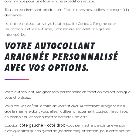
commande pour une fournir une expédition rapide.
Tous nos stickers sont produits en France dans nos ateliers et conçus à la
demande.
Ils sont réalisés sur un vinyle haute qualité. Conçu à l’origine pour
l’automobile et le nautisme, il conservera son éclat malgré les
intempéries.
VOTRE AUTOCOLLANT
ARAIGNÉE PERSONNALISÉ
AVEC VOS OPTIONS.
Votre autocollant Araignée sera personnalisé en fonction des options que
vous choisissez.
Vous pouvez définir la taille de votre sticker Autocollant Araignée ainsi
que la manière dont vous allez l’utiliser; directement posé sur la surface,
en pochoir ou encore à mettre derrière une vitre.
L’option
côté gauche + côté droit
vous permettra d’avoir une version
classique ainsi que sa symétrie (horizontale). Attention, pour cette option