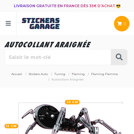
LIVRAISON GRATUITE EN FRANCE DÈS 35€ D’ACHAT
0
AUTOCOLLANT ARAIGNÉE
Accueil
Stickers Auto
Tuning
Flaming
Flaming Flamme
Autocollant Araignée
25 CM
12 CM