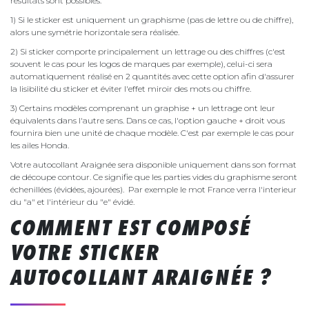
résultats sont possibles.
1) Si le sticker est uniquement un graphisme (pas de lettre ou de chiffre),
alors une symétrie horizontale sera réalisée.
2) Si sticker comporte principalement un lettrage ou des chiffres (c'est
souvent le cas pour les logos de marques par exemple), celui-ci sera
automatiquement réalisé en 2 quantités avec cette option afin d'assurer
la lisibilité du sticker et éviter l'effet miroir des mots ou chiffre.
3) Certains modèles comprenant un graphise + un lettrage ont leur
équivalents dans l'autre sens. Dans ce cas, l'option gauche + droit vous
fournira bien une unité de chaque modèle. C'est par exemple le cas pour
les ailes Honda.
Votre autocollant Araignée sera disponible uniquement dans son format
de découpe contour. Ce signifie que les parties vides du graphisme seront
échenillées (évidées, ajourées). Par exemple le mot France verra l'interieur
du "a" et l'intérieur du "e" évidé.
COMMENT EST COMPOSÉ
VOTRE STICKER
AUTOCOLLANT ARAIGNÉE ?