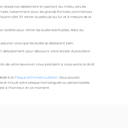
face réceptrice idéalement en partant du milieu vers les
pas simple, notamment pour les grands formats, commencez
autre côté. Et retirer la pellicule au fur et à mesure de la
une raclette pour retirer les bulles éventuelles. Allez du
assurez-vous que les bulles se déplacent bien.
ert délicatement pour découvrir votre sticker Autocollant
to de votre œuvre en nous précisant si nous avons le droit
édié à la
Plaque d'immatriculation
. Vous pouvez
es et trouvé votre plaque homologuée ou personnalisée.
est à l'honneur en ce moment.