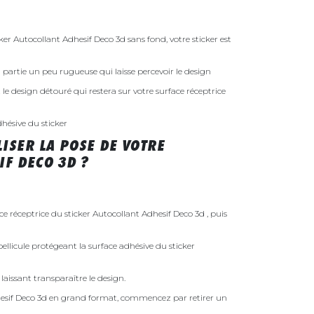
 Autocollant Adhesif Deco 3d sans fond, votre sticker est
 la partie un peu rugueuse qui laisse percevoir le design
st le design détouré qui restera sur votre surface réceptrice
dhésive du sticker
ISER LA POSE DE VOTRE
F DECO 3D ?
ce réceptrice du sticker Autocollant Adhesif Deco 3d , puis
ellicule protégeant la surface adhésive du sticker
laissant transparaître le design.
hesif Deco 3d en grand format, commencez par retirer un