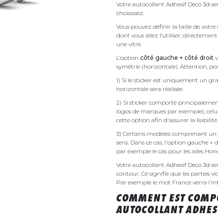
Votre autocollant Adhesif Deco 3d se
choisissez.
Vous pouvez définir la taille de votr
dont vous allez l’utiliser; directemen
une vitre.
L’option
côté gauche + côté droit
v
symétrie (horizontale). Attention, pou
1) Si le sticker est uniquement un gra
horizontale sera réalisée.
2) Si sticker comporte principalement 
logos de marques par exemple), celu
cette option afin d'assurer la lisibilit
3) Certains modèles comprenant un g
sens. Dans ce cas, l'option gauche + 
par exemple le cas pour les ailes Ho
Votre autocollant Adhesif Deco 3d 
contour. Ce signifie que les parties v
Par exemple le mot France verra l'inte
COMMENT EST COMPO
AUTOCOLLANT ADHESI