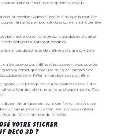
ra personnalisé en fonction des options que vous
e sticker Autocollant Adhesif Deco 3d ainsi que la manière
t posé sur la surface, en pochoir ou encore à mettre derrière
ous permettra d’avoir une version classique ainsi que sa
r cette option résultats sont possibles.
phisme (pas de lettre ou de chiffre), alors une symétrie
un lettrage ou des chiffres (c'est souvent le cas pour les
i-ci sera automatiquement réalisé en 2 quantités avec
é du sticker et éviter l'effet miroir des mots ou chiffre.
raphise + un lettrage ont leur équivalents dans l'autre
droit vous fournira bien une unité de chaque modèle. C'est
nda.
sera disponible uniquement dans son format de découpe
ides du graphisme seront échenillées (évidées, ajourées).
rieur du "a" et l'intérieur du "e" évidé.
SÉ VOTRE STICKER
F DECO 3D ?