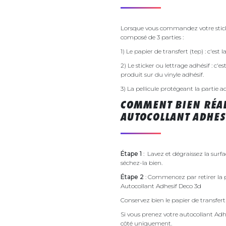
Lorsque vous commandez votre sticker
composé de 3 parties :
1) Le papier de transfert (tep) : c'est
2) Le sticker ou lettrage adhésif : c'e
produit sur du vinyle adhésif.
3) La pellicule protégeant la partie a
COMMENT BIEN RÉAL
AUTOCOLLANT ADHESI
Étape 1
: Lavez et dégraissez la surfa
séchez-la bien.
Étape 2
: Commencez par retirer la p
Autocollant Adhesif Deco 3d
Conservez bien le papier de transfert 
Si vous prenez votre autocollant Ad
côté uniquement.