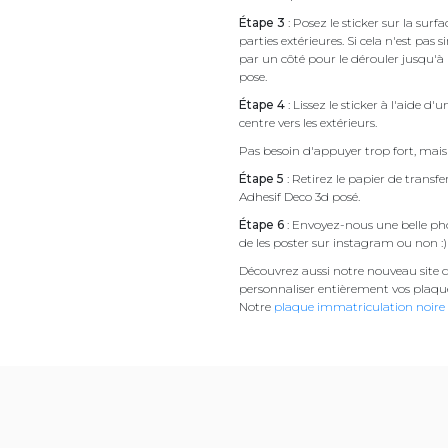
Étape 3
: Posez le sticker sur la sur
parties extérieures. Si cela n'est 
par un côté pour le dérouler jusqu'à l'
pose.
Étape 4
: Lissez le sticker à l'aide d'
centre vers les extérieurs.
Pas besoin d'appuyer trop fort, mais 
Étape 5
: Retirez le papier de transf
Adhesif Deco 3d posé.
Étape 6
: Envoyez-nous une belle pho
de les poster sur instagram ou non :)
Découvrez aussi notre nouveau site d
personnaliser entièrement vos plaqu
Notre
plaque immatriculation noire