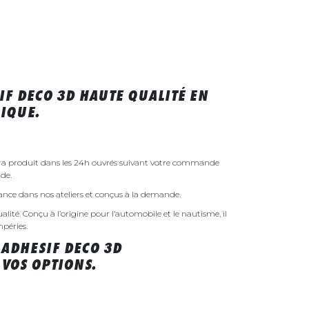
IF DECO 3D HAUTE QUALITÉ EN
IQUE.
era produit dans les 24h ouvrés suivant votre commande
de.
rance dans nos ateliers et conçus à la demande.
ualité. Conçu à l’origine pour l’automobile et le nautisme, il
mpéries.
 ADHESIF DECO 3D
VOS OPTIONS.