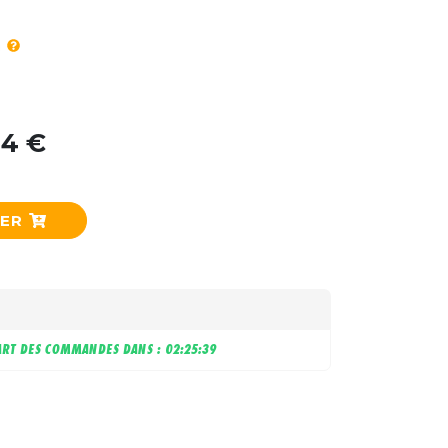
44 €
IER
RT DES COMMANDES DANS :
02:25:39