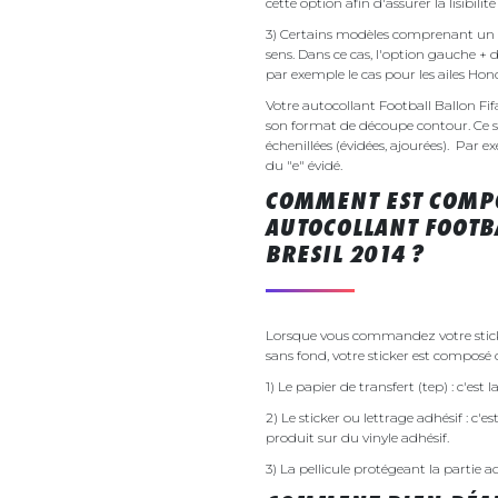
cette option afin d'assurer la lisibilit
3) Certains modèles comprenant un g
sens. Dans ce cas, l'option gauche + 
par exemple le cas pour les ailes Ho
Votre autocollant Football Ballon F
son format de découpe contour. Ce si
échenillées (évidées, ajourées). Par e
du "e" évidé.
COMMENT EST COMPO
AUTOCOLLANT FOOTB
BRESIL 2014 ?
Lorsque vous commandez votre sticke
sans fond, votre sticker est composé d
1) Le papier de transfert (tep) : c'est
2) Le sticker ou lettrage adhésif : c'e
produit sur du vinyle adhésif.
3) La pellicule protégeant la partie a