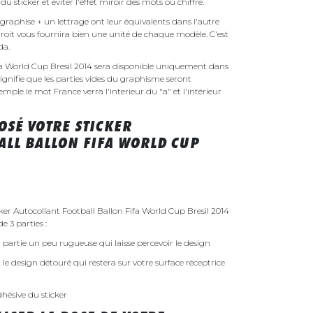
é du sticker et éviter l'effet miroir des mots ou chiffre.
raphise + un lettrage ont leur équivalents dans l'autre
droit vous fournira bien une unité de chaque modèle. C'est
nda.
ifa World Cup Bresil 2014 sera disponible uniquement dans
gnifie que les parties vides du graphisme seront
xemple le mot France verra l'interieur du "a" et l'intérieur
SÉ VOTRE STICKER
ALL BALLON FIFA WORLD CUP
r Autocollant Football Ballon Fifa World Cup Bresil 2014
e 3 parties :
 la partie un peu rugueuse qui laisse percevoir le design
st le design détouré qui restera sur votre surface réceptrice
dhésive du sticker