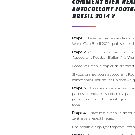
COMMENT BIEN RÉAL
AUTOCOLLANT FOOTB
BRESIL 2014 ?
Étape 1
: Lavez et dégraissez la surfa
World Cup Bresil 2014 , puis séchez-l
Étape 2
: Commencez par retirer la p
Autocollant Football Ballon Fifa Wor
Conservez bien le papier de transfert 
Si vous prenez votre autocollant Foo
commencez par retirer un côté uni
Étape 3
: Posez le sticker sur la sur
parties extérieures. Si cela n'est 
par un côté pour le dérouler jusqu'à l'
pose.
Étape 4
: Lissez le sticker à l'aide d'
centre vers les extérieurs.
Pas besoin d'appuyer trop fort, mais 