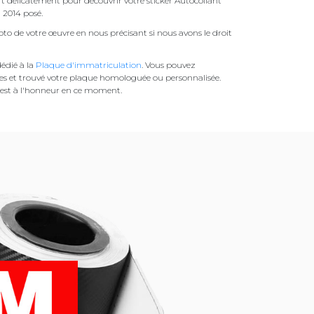
ert délicatement pour découvrir votre sticker Autocollant
l 2014 posé.
to de votre œuvre en nous précisant si nous avons le droit
édié à la
Plaque d'immatriculation
. Vous pouvez
es et trouvé votre plaque homologuée ou personnalisée.
est à l'honneur en ce moment.