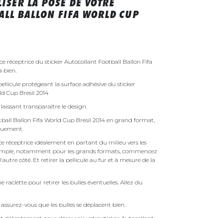
ISER LA POSE DE VOTRE
ALL BALLON FIFA WORLD CUP
ce réceptrice du sticker Autocollant Football Ballon Fifa
a bien.
ellicule protégeant la surface adhésive du sticker
ld Cup Bresil 2014
laissant transparaître le design.
tball Ballon Fifa World Cup Bresil 2014 en grand format,
quement.
face réceptrice idéalement en partant du milieu vers les
pas simple, notamment pour les grands formats, commencez
autre côté. Et retirer la pellicule au fur et à mesure de la
une raclette pour retirer les bulles éventuelles. Allez du
assurez-vous que les bulles se déplacent bien.