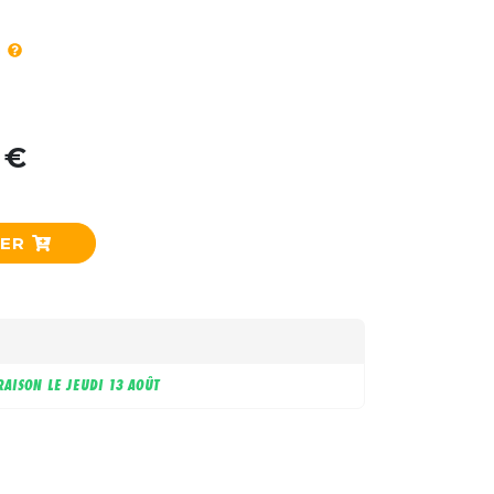
 €
IER
RAISON LE
JEUDI 13 AOÛT