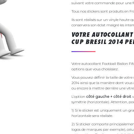
suivant votre commande pour une fo
Tous nos stickers sont produits en F
Ils sont réalisés sur un vinyle haute q
conservera son éclat malgré les inte
VOTRE AUTOCOLLANT
CUP BRESIL 2014 PE
Votre autocollant Football Ballon Fi
options que vous choisissez.
Vous pouvez définir la taille de votre
2014 ainsi que la manière dont vous al
ou encore à mettre derrière une vitre
L’option
côté gauche + côté droit
v
symétrie (horizontale). Attention, pou
1) Si le sticker est uniquement un gra
horizontale sera réalisée.
2) Si sticker comporte principalement 
logos de marques par exemple), celu