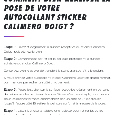
POSE DE VOTRE
AUTOCOLLANT STICKER
CALIMERO DOIGT ?
Étape 1
: Lavez et dégraissez la surface réceptrice du sticker Calimero
Doigt , puis séchez-la bien.
Étape 2
: Commencez par retirer la pellicule protégeant la surface
adhésive du sticker Calimero Doigt
Conservez bien le papier de transfert laissant transparaître le design.
Si vous prenez votre autocollant Sticker Calimero Doigt en grand format,
commencez par retirer un côté uniquement.
Étape 3
: Posez le sticker sur la surface réceptrice idéalement en partant
du milieu vers les parties extérieures. Si cela n'est pas simple, notamment
pour les grands formats, commencez par un côté pour le dérouler
jusqu'à l'autre côté. Et retirer la pellicule au fur et à mesure de la pose.
Étape 4
: Lissez le sticker à l'aide d'une raclette pour retirer les bulles