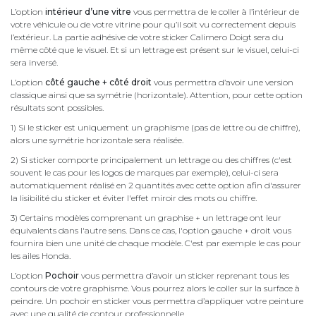
L’option
intérieur d’une vitre
vous permettra de le coller à l’intérieur de
votre véhicule ou de votre vitrine pour qu’il soit vu correctement depuis
l’extérieur. La partie adhésive de votre sticker Calimero Doigt sera du
même côté que le visuel. Et si un lettrage est présent sur le visuel, celui-ci
sera inversé.
L’option
côté gauche + côté droit
vous permettra d’avoir une version
classique ainsi que sa symétrie (horizontale). Attention, pour cette option
résultats sont possibles.
1) Si le sticker est uniquement un graphisme (pas de lettre ou de chiffre),
alors une symétrie horizontale sera réalisée.
2) Si sticker comporte principalement un lettrage ou des chiffres (c'est
souvent le cas pour les logos de marques par exemple), celui-ci sera
automatiquement réalisé en 2 quantités avec cette option afin d'assurer
la lisibilité du sticker et éviter l'effet miroir des mots ou chiffre.
3) Certains modèles comprenant un graphise + un lettrage ont leur
équivalents dans l'autre sens. Dans ce cas, l'option gauche + droit vous
fournira bien une unité de chaque modèle. C'est par exemple le cas pour
les ailes Honda.
L’option
Pochoir
vous permettra d’avoir un sticker reprenant tous les
contours de votre graphisme. Vous pourrez alors le coller sur la surface à
peindre. Un pochoir en sticker vous permettra d’appliquer votre peinture
avec une qualité de contour professionnelle.