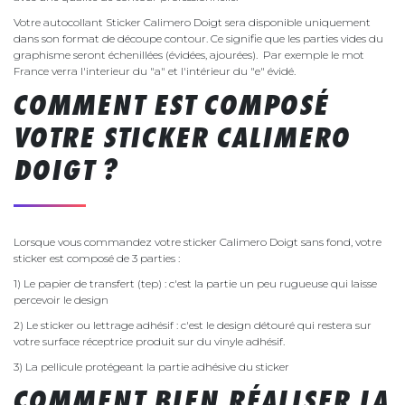
Votre autocollant Sticker Calimero Doigt sera disponible uniquement
dans son format de découpe contour. Ce signifie que les parties vides du
graphisme seront échenillées (évidées, ajourées). Par exemple le mot
France verra l'interieur du "a" et l'intérieur du "e" évidé.
COMMENT EST COMPOSÉ
VOTRE STICKER CALIMERO
DOIGT ?
Lorsque vous commandez votre sticker Calimero Doigt sans fond, votre
sticker est composé de 3 parties :
1) Le papier de transfert (tep) : c'est la partie un peu rugueuse qui laisse
percevoir le design
2) Le sticker ou lettrage adhésif : c'est le design détouré qui restera sur
votre surface réceptrice produit sur du vinyle adhésif.
3) La pellicule protégeant la partie adhésive du sticker
COMMENT BIEN RÉALISER LA