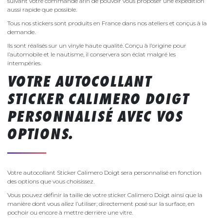
suivant votre commande afin de pouvoir vous proposer une expédition
aussi rapide que possible.
Tous nos stickers sont produits en France dans nos ateliers et conçus à la
demande.
Ils sont réalisés sur un vinyle haute qualité. Conçu à l’origine pour
l’automobile et le nautisme, il conservera son éclat malgré les
intempéries.
VOTRE AUTOCOLLANT
STICKER CALIMERO DOIGT
PERSONNALISÉ AVEC VOS
OPTIONS.
Votre autocollant Sticker Calimero Doigt sera personnalisé en fonction
des options que vous choisissez.
Vous pouvez définir la taille de votre sticker Calimero Doigt ainsi que la
manière dont vous allez l’utiliser; directement posé sur la surface, en
pochoir ou encore à mettre derrière une vitre.