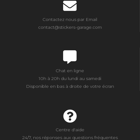
Contactez nous par Email
contact@stickers-garage.com
Chat en ligne
10h à 20h du lundi au samedi
Disponible en bas à droite de votre écran
Centre d'aide
24/7, nos réponses aux questions fréquentes