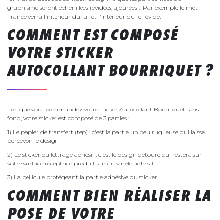
graphisme seront échenillées (évidées, ajourées). Par exemple le mot
France verra l'interieur du "a" et l'intérieur du "e" évidé.
COMMENT EST COMPOSÉ
VOTRE STICKER
AUTOCOLLANT BOURRIQUET ?
Lorsque vous commandez votre sticker Autocollant Bourriquet sans
fond, votre sticker est composé de 3 parties :
1) Le papier de transfert (tep) : c'est la partie un peu rugueuse qui laisse
percevoir le design
2) Le sticker ou lettrage adhésif : c'est le design détouré qui restera sur
votre surface réceptrice produit sur du vinyle adhésif.
3) La pellicule protégeant la partie adhésive du sticker
COMMENT BIEN RÉALISER LA
POSE DE VOTRE