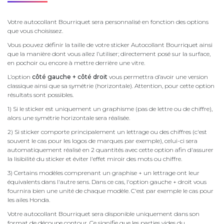
Votre autocollant Bourriquet sera personnalisé en fonction des options
que vous choisissez.
Vous pouvez définir la taille de votre sticker Autocollant Bourriquet ainsi
que la manière dont vous allez l’utiliser; directement posé sur la surface,
en pochoir ou encore à mettre derrière une vitre.
L’option
côté gauche + côté droit
vous permettra d’avoir une version
classique ainsi que sa symétrie (horizontale). Attention, pour cette option
résultats sont possibles.
1) Si le sticker est uniquement un graphisme (pas de lettre ou de chiffre),
alors une symétrie horizontale sera réalisée.
2) Si sticker comporte principalement un lettrage ou des chiffres (c'est
souvent le cas pour les logos de marques par exemple), celui-ci sera
automatiquement réalisé en 2 quantités avec cette option afin d'assurer
la lisibilité du sticker et éviter l'effet miroir des mots ou chiffre.
3) Certains modèles comprenant un graphise + un lettrage ont leur
équivalents dans l'autre sens. Dans ce cas, l'option gauche + droit vous
fournira bien une unité de chaque modèle. C'est par exemple le cas pour
les ailes Honda.
Votre autocollant Bourriquet sera disponible uniquement dans son
format de découpe contour. Ce signifie que les parties vides du