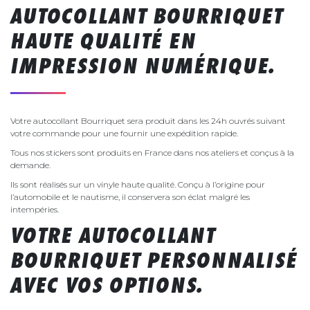
AUTOCOLLANT BOURRIQUET
HAUTE QUALITÉ EN
IMPRESSION NUMÉRIQUE.
Votre autocollant Bourriquet sera produit dans les 24h ouvrés suivant
votre commande pour une fournir une expédition rapide.
Tous nos stickers sont produits en France dans nos ateliers et conçus à la
demande.
Ils sont réalisés sur un vinyle haute qualité. Conçu à l’origine pour
l’automobile et le nautisme, il conservera son éclat malgré les
intempéries.
VOTRE AUTOCOLLANT
BOURRIQUET PERSONNALISÉ
AVEC VOS OPTIONS.